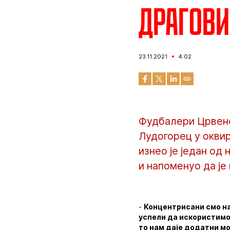
Драгови
23.11.2021
4:02
Фудбалери Црвене 
Лудогорец у оквир
изнео је један од
и напоменуо да је 
-
Концентрисани смо на
успели да искористимо,
то нам даје додатни м