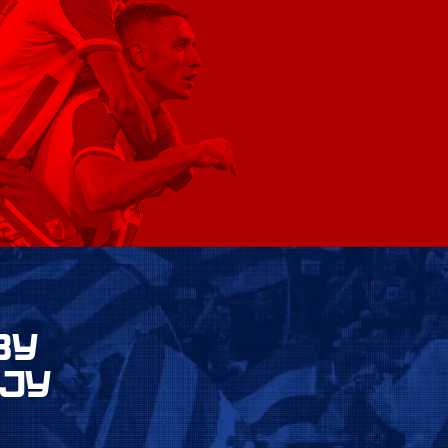
ВУ
ЈУ