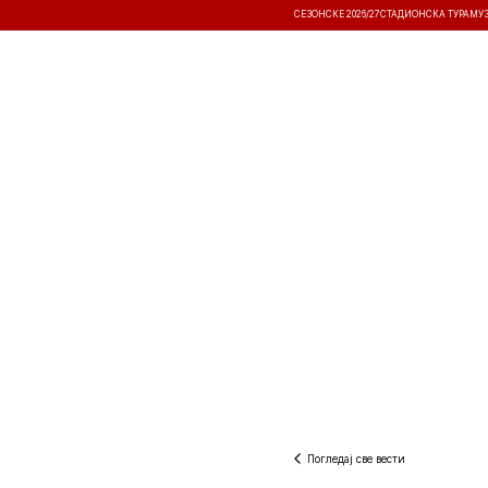
СЕЗОНСКЕ 2026/27
СТАДИОНСКА ТУРА
МУ
ВЕСТИ
ТАКМИЧЕЊА
РЕЗУЛТА
Погледај све вести