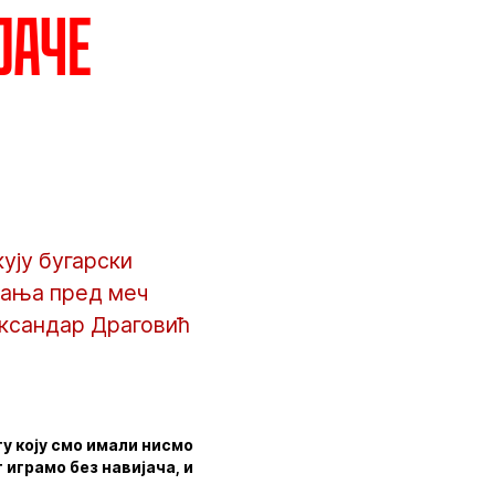
јаче
ују бугарски
вања пред меч
ександар Драговић
у коју смо имали нисмо
 играмо без навијача, и