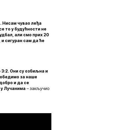
. Нисам чувао леђа
 се то у будућности не
удбал, али смо прих 20
 и сигуран сам да ће
 3:2. Они су озбиљна и
 победимо за наше
добро и да се
а у Лучанима
– закључио