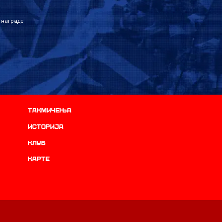
 награде
Такмичења
историја
Клуб
Карте