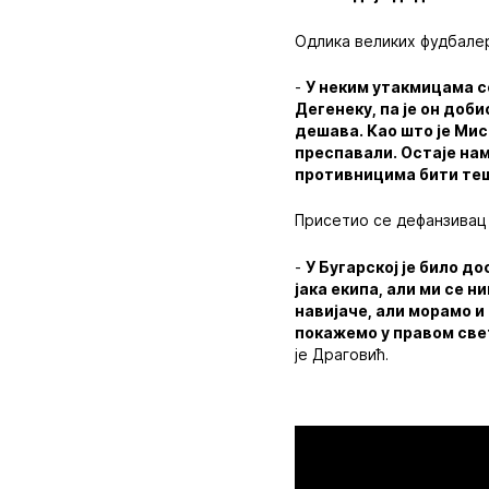
Одлика великих фудбалера
-
У неким утакмицама с
Дегенеку, па је он доби
дешава. Као што је Мис
преспавали. Остаје нам
противницима бити теш
Присетио се дефанзивац 
-
У Бугарској је било д
јака екипа, али ми се 
навијаче, али морамо и
покажемо у правом свет
је Драговић.