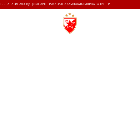
ЗЕЈ
ЧЛАНАРИНА
ФОНДАЦИЈА
ПАРТНЕРИ
КАРИЈЕРА
КАМПОВИ
КЛИНИКА ЗА ТРЕНЕРЕ
ТИ
ИСТОРИЈА
Т