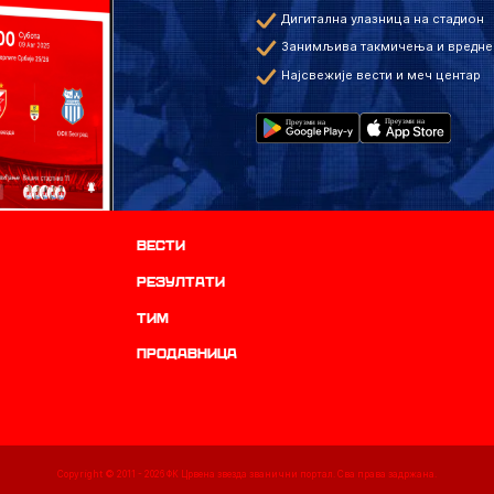
Дигитална улазница на стадион
Занимљива такмичења и вредне
Најсвежије вести и меч центар
Вести
резултати
ТИМ
продавница
Copyright © 2011 -
2026
ФК Црвена звезда званични портал. Сва права задржана.