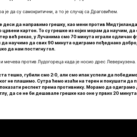
 је да су самокритични, а то је случај са Драговићем.
е деси да направимо грешку, као мени против Мидтјиланда
о црвени картон. То су грешке из којих морам да научим, да
тер већ рекао, у Лучанима смо 70 минута играли одличан ф
 да научимо да свих 90 минута одиграмо пођеднако добро,
ко да нам постигну гол.
и мечева против Лудогореца када је носио дрес Леверкузена.
оста тешко, губили смо 2:0, али смо ипак успели да победимо
никог не плашимо. Сутра ћемо изаћи на терен и покушати да
 показати респект према противнику. Морамо да одиграмо 
лу, да се не би дешавале грешке као оне у првих 20 минут