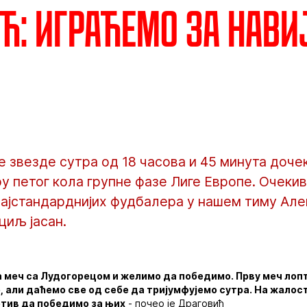
ћ: Играћемо за нави
звезде сутра од 18 часова и 45 минута дочек
у петог кола групне фазе Лиге Европе. Очеки
 најстандарднијих фудбалера у нашем тиму Ал
циљ јасан.
 меч са Лудогорецом и желимо да победимо. Прву меч лопт
 али даћемо све од себе да тријумфујемо сутра. На жалост
отив да победимо за њих
- почео је Драговић