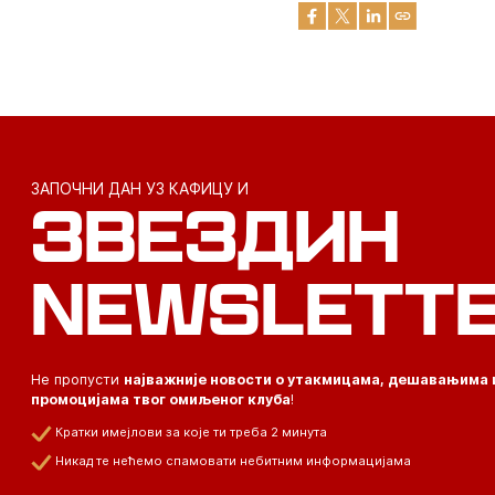
ЗАПОЧНИ ДАН УЗ КАФИЦУ И
ЗВЕЗДИН
NEWSLETT
Не пропусти
најважније новости о утакмицама, дешавањима 
промоцијама твог омиљеног клуба
!
Кратки имејлови за које ти треба 2 минута
Никад те нећемо спамовати небитним информацијама