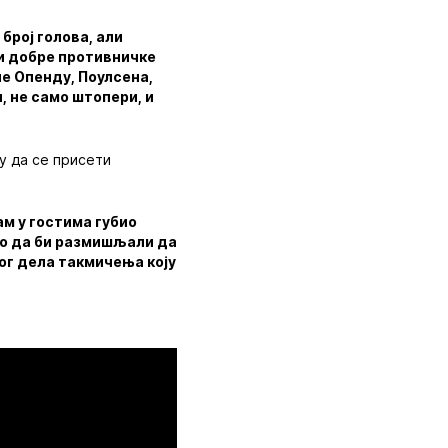
број голова, али
ти добре противничке
е Опенду, Поулсена,
, не само штопери, и
ку да се присети
ам у гостима губио
но да би размишљали да
вог дела такмичења коју