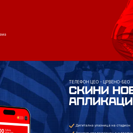
ама
ТЕЛЕФОН ЦЕО - ЦРВЕНО-БЕО
СКИНИ НО
АПЛИКАЦИ
Дигитална улазница на стадион
Занимљива такмичења и вредне