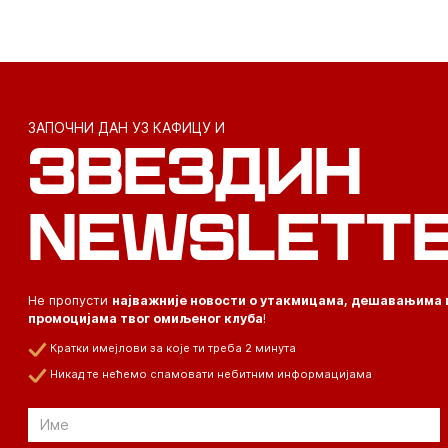
ЗАПОЧНИ ДАН УЗ КАФИЦУ И
ЗВЕЗДИН
NEWSLETT
Не пропусти
најважније новости о утакмицама, дешавањима 
промоцијама твог омиљеног клуба
!
Кратки имејлови за које ти треба 2 минута
Никад те нећемо спамовати небитним информацијама
Email