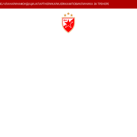
ЗЕЈ
ЧЛАНАРИНА
ФОНДАЦИЈА
ПАРТНЕРИ
КАРИЈЕРА
КАМПОВИ
КЛИНИКА ЗА ТРЕНЕРЕ
ТИ
ИСТОРИЈА
Т