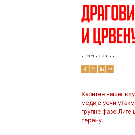
Драгови
и Црвен
23.10.2023
6:28
Капитен нашег клу
медије уочи утакм
групне фазе Лиге ш
терену.