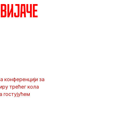
авијаче
а конференцији за
иру трећег кола
на гостујућем