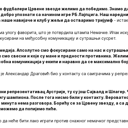
ао фудбалери Црвене звезде желимо да победимо. Знамо да
 добро упознати са начином игре РБ Лајпцига. Наш наредн
 наше навијаче и клуб у жељи да остваримо тријумф
- истак
а улогу фаворита, што је потврдила штампа Немачке. Ипак ис
кусирани на међусобну комуникацију и сутрашњи сусрет.
медија. Апсолутно смо фокусирани само на нас и сутрашњи
и смо свесни и које су мане и предности противника. Жели
собна комуникација у екипи и наравно да се максимално бо
 је Александар Драговић био у контакту са саиграчима у репрез
ни репрезентативац Аустрије, ту су још Сајвалд и Шлагер. 
игу шампиона. После тога нисмо били у контакту. Вероватн
 минута нема разговора. Борићу се за Црвену звезду, а са д
 можемо да попијемо пиће.
р да неће бити лако играти против снажног немачког представни