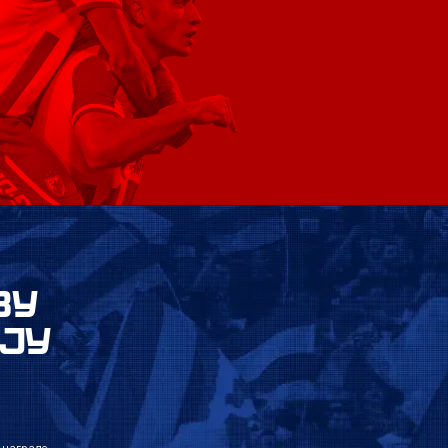
ВУ
ЈУ
 награде