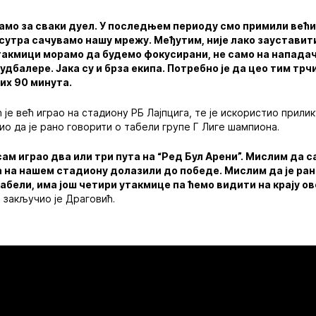
мо за сваки дуел. У последњем периоду смо примили већи 
 сутра сачувамо нашу мрежу. Међутим, није лако заустави
утакмици морамо да будемо фокусирани, не само на нападач
дбалере. Јака су и брза екипа. Потребно је да цео тим трчи
вих 90 минута.
је већ играо на стадиону РБ Лајпцига, те је искористио прили
сио да је рано говорити о табели групе Г Лиге шампиона.
ам играо два или три пута на “Ред Бул Арени”. Мислим да с
а на нашем стадиону долазили до победе. Мислим да је ра
табели, има још четири утакмице па ћемо видити на крају о
- закључио је Драговић.