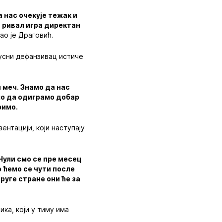
 нас очекује тежак и
и ривал игра директан
ао је Драговић.
кусни дефанзивац истиче
 меч. Знамо да нас
мо да одиграмо добар
римо.
ентацији, који наступају
Чули смо се пре месец
о ћемо се чути после
руге стране они ће за
ка, који у тиму има