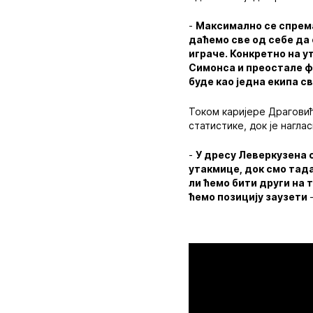
-
Максимално се спрема
даћемо све од себе да
играче. Конкретно на 
Симонса и преостале фу
буде као једна екипа с
Током каријере Драговић 
статистике, док је нагла
-
У дресу Леверкузена с
утакмице, док смо тад
ли ћемо бити други на 
ћемо позицију заузети