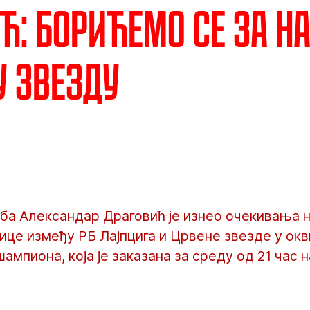
ћ: Борићемо се за н
у звезду
ба Александар Драговић је изнео очекивања н
ице између РБ Лајпцига и Црвене звезде у окв
ампиона, која је заказана за среду од 21 час 