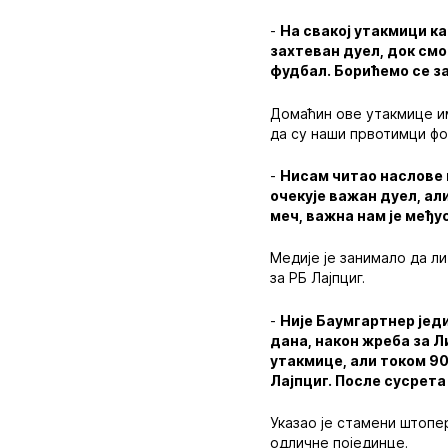
-
На свакој утакмици к
захтеван дуел, док смо
фудбал. Борићемо се за
Домаћин ове утакмице им
да су наши првотимци фо
-
Нисам читао наслове 
очекује важан дуел, ал
меч, важна нам је међу
Медије је занимало да ли
за РБ Лајпциг.
-
Није Баумгартнер једи
дана, након жреба за Л
утакмице, али током 90
Лајпциг. После сусрета
Указао је стамени штопе
одличне појединце.