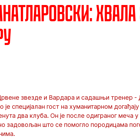
анатларовски: Хвала
ру
рвене звезде и Вардара и садашњи тренер - 
о је специјалан гост на хуманитарном догађају 
нута два клуба. Он је после одиграног меча 
тно задовољан што се помогло породицама по
нима.