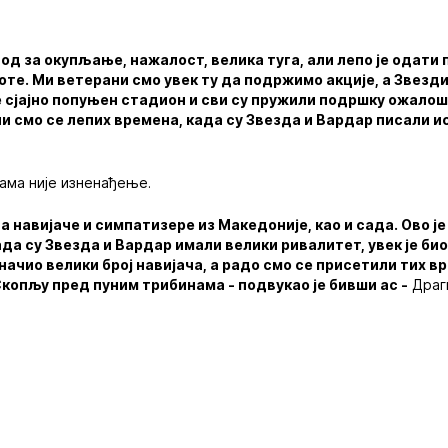
вод за окупљање, нажалост, велика туга, али лепо је одати
те. Ми ветерани смо увек ту да подржимо акције, а Звезд
је сјајно попуњен стадион и сви су пружили подршку ожал
и смо се лепих времена, када су Звезда и Вардар писали ист
ама није изненађење.
ла навијаче и симпатизере из Македоније, као и сада. Ово ј
када су Звезда и Вардар имали велики ривалитет, увек је би
значио велики број навијача, a радо смо се присетили тих в
Скопљу пред пуним трибинама - подвукао је бивши ас -
Драги