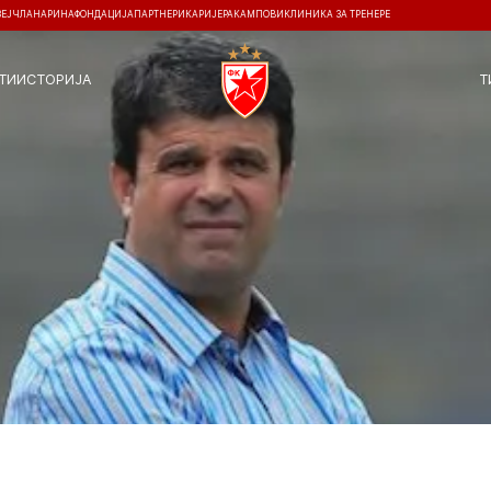
ЗЕЈ
ЧЛАНАРИНА
ФОНДАЦИЈА
ПАРТНЕРИ
КАРИЈЕРА
КАМПОВИ
КЛИНИКА ЗА ТРЕНЕРЕ
ТИ
ИСТОРИЈА
Т