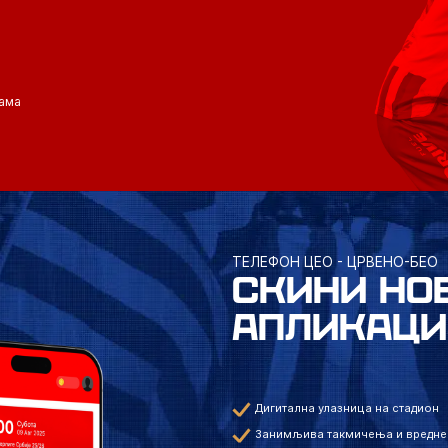
ама
ТЕЛЕФОН ЦЕО - ЦРВЕНО-БЕО
СКИНИ НО
АПЛИКАЦИ
Дигитална улазница на стадион
Занимљива такмичења и вредне