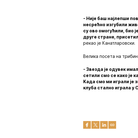
- Није баш најлепши по
несрећно изгубили живо
су ово омогућили, био 
друге стране, присетил
рекао је Канатларовски.
Велика посета на трибин
- Звезда је одувек има
сетили смо се како је 
Kада смо ми играли je 
клуба стално играла у 