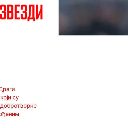
 Звезди
Драги
који су
у добротворне
гођеним