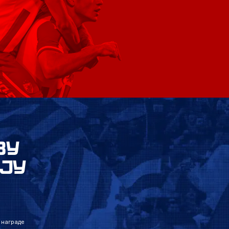
ВУ
ЈУ
 награде