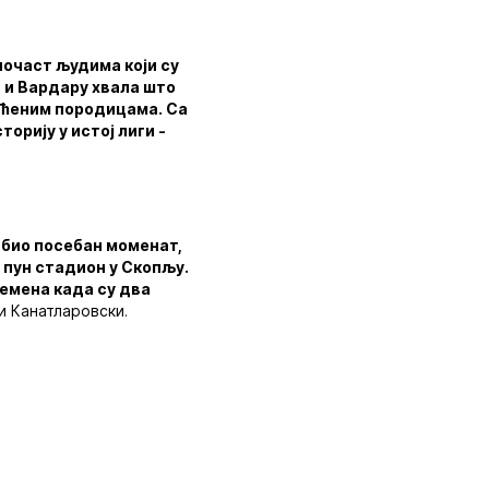
 почаст људима који су
и и Вардару хвала што
ошћеним породицама. Са
орију у истој лиги -
е био посебан моменат,
о пун стадион у Скопљу.
ремена када су два
 Канатларовски.