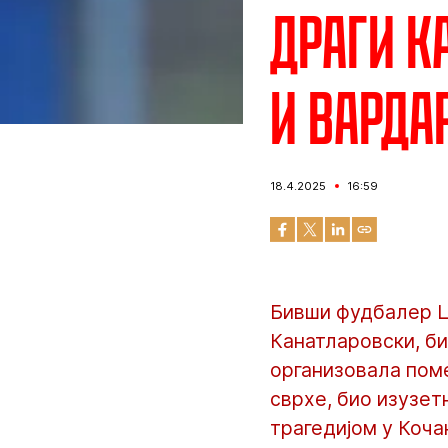
Драги К
и Варда
18.4.2025
16:59
Бивши фудбалер Ц
Канатларовски, би
организовала поме
сврхе, био изузе
трагедијом у Коча