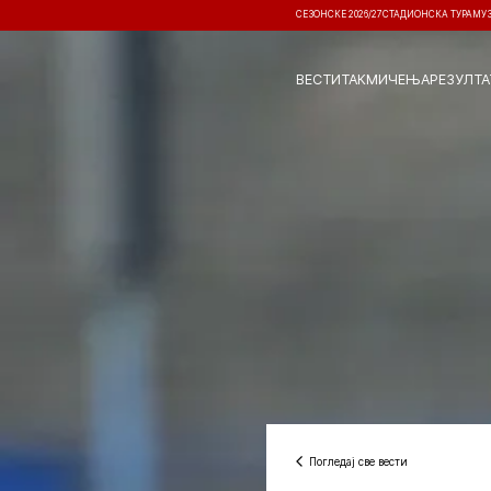
СЕЗОНСКЕ 2026/27
СТАДИОНСКА ТУРА
МУ
ВЕСТИ
ТАКМИЧЕЊА
РЕЗУЛТА
Погледај све вести