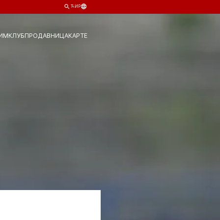
ЋИР
ИМ
КЛУБ
ПРОДАВНИЦА
КАРТЕ