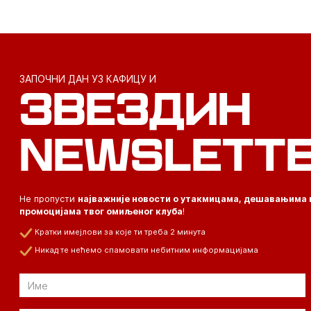
ЗАПОЧНИ ДАН УЗ КАФИЦУ И
ЗВЕЗДИН
NEWSLETT
Не пропусти
најважније новости о утакмицама, дешавањима 
промоцијама твог омиљеног клуба
!
Кратки имејлови за које ти треба 2 минута
Никад те нећемо спамовати небитним информацијама
Email