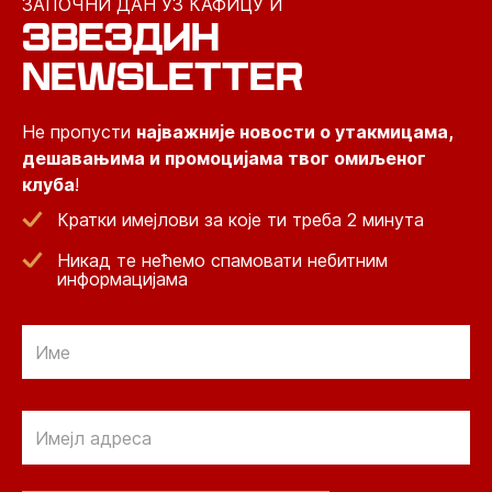
ЗАПОЧНИ ДАН УЗ КАФИЦУ И
ЗВЕЗДИН
NEWSLETTER
Не пропусти
најважније новости о утакмицама,
дешавањима и промоцијама твог омиљеног
клуба
!
Кратки имејлови за које ти треба 2 минута
Никад те нећемо спамовати небитним
информацијама
Email
Email