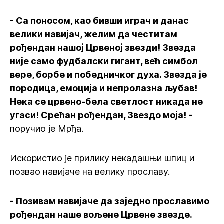
- Са поносом, као бивши играч и данас
велики навијач, желим да честитам
рођендан нашој Црвеној звезди! Звезда
није само фудбалски гигант, већ симбол
вере, борбе и победничког духа. Звезда је
породица, емоција и непролазна љубав!
Нека се црвено-бела светлост никада не
угаси! Срећан рођендан, Звездо моја! -
поручио је Мрђа.
Искористио је прилику некадашњи шпиц и
позвао навијаче на велику прославу.
- Позивам навијаче да заједно прославимо
рођендан наше вољене Црвене звезде.