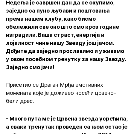
Недеља је савршен дан да се окупимо,
заједно са пуно љубави и поштовања
према нашем клубу, како бисмо
обележили све оно што смо кроз године
изградили. Ваша страст, енергија и
лојалност чине нашу Звезду још јачом.
Дођите да заједно прославимо и уживамо
у овом посебном тренутку за нашу Звезду.
Заједно смо јачи!
Присетио се Драган Мрђа емотивних
момената које је доживео носећи црвено-
бели дрес.
- Много пута ме је Црвена звезда усрећила,
а сваки тренутак проведен са њом остао је