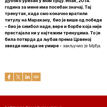
дубоко урезан у мом срцу. Ипак, 2014.
година за мене има посебан значај. Тај
тренутак, када смо коначно вратили
титулу на Маракану, био је више од победе
– био је симбол наде, вере и борбе која није
престајала ни у најтежим тренуцима. То је
била потврда да љубав према Црвеној
звезди никада не умире -
закључио је Мрђа.