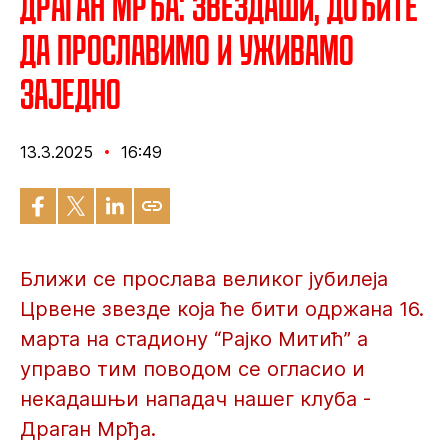
Драган Мрђа: Звездаши, дођите
да прославимо и уживамо
заједно
13.3.2025
16:49
Ближи се прослава великог јубилеја
Црвене звезде која ће бити одржана 16.
марта на стадиону “Рајко Митић” а
управо тим поводом се огласио и
некадашњи нападач нашег клуба -
Драган Мрђа.