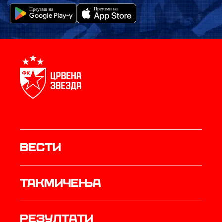
Вести
Такмичења
резултати