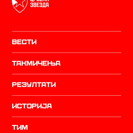
Вести
Такмичења
резултати
историја
ТИМ