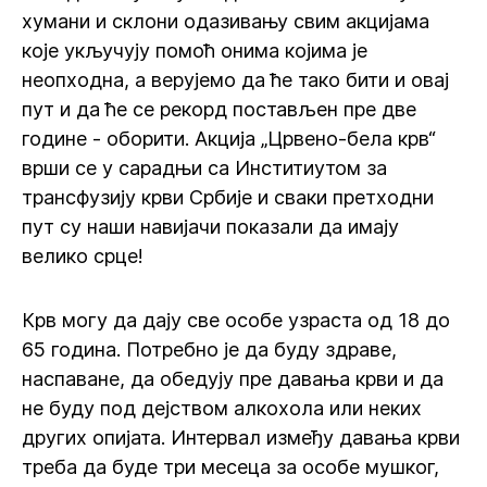
хумани и склони одазивању свим акцијама
које укључују помоћ онима којима је
неопходна, а верујемо да ће тако бити и овај
пут и да ће се рекорд постављен пре две
године - оборити. Акција „Црвено-бела крв“
врши се у сарадњи са Инститиутом за
трансфузију крви Србије и сваки претходни
пут су наши навијачи показали да имају
велико срце!
Крв могу да дају све особе узраста од 18 до
65 година. Потребно је да буду здраве,
наспаване, да обедују пре давања крви и да
не буду под дејством алкохола или неких
других опијата. Интервал између давања крви
треба да буде три месеца за особе мушког,