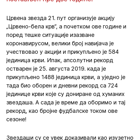
Црвена звезда 21. пут организује акцију
„Црвено-бела крв“, а почетком ове године и
поред тешке ситуације изазване
коронавирусом, велики број навијача је
учествовао у акцији и прикупљено је 584
јединица крви. Ипак, апсолутни рекорд
остварен је 25. августа 2019. када је
прикупљено 1488 јединица крви, а уједно је
тада био оборен и дневни рекорд са 724
јединице крви које су дониране од хуманих
звездаша. А сада је време да оборимо и тај
рекорд, као бројне фудбалске током ове
сезоне!
Звездаши су се увек доказивали као изузетно