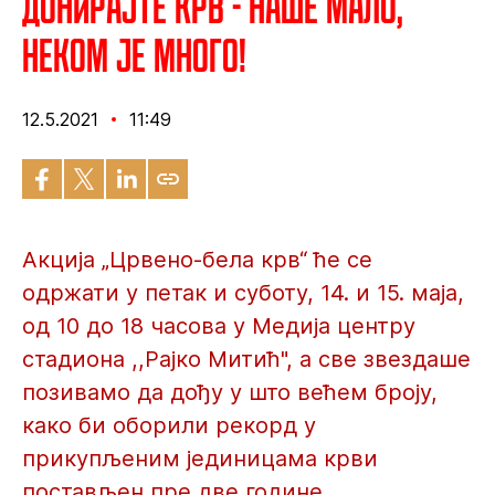
Донирајте крв - наше мало,
неком је много!
12.5.2021
11:49
Акција „Црвено-бела крв“ ће се
одржати у петак и суботу, 14. и 15. маја,
од 10 до 18 часова у Медија центру
стадиона ,,Рајко Митић", а све звездаше
позивамо да дођу у што већем броју,
како би оборили рекорд у
прикупљеним јединицама крви
постављен пре две године.