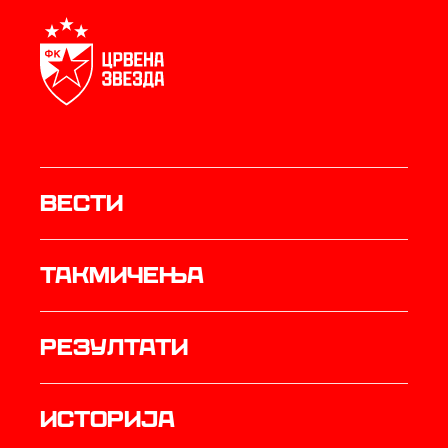
Вести
Такмичења
резултати
историја