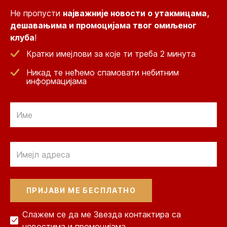
Не пропусти
најважније новости о утакмицама,
дешавањима и промоцијама твог омиљеног
клуба
!
Кратки имејлови за које ти треба 2 минута
Никад те нећемо спамовати небитним
информацијама
Email
Email
Слажем се да ме Звезда контактира са
новостима и промоцијама