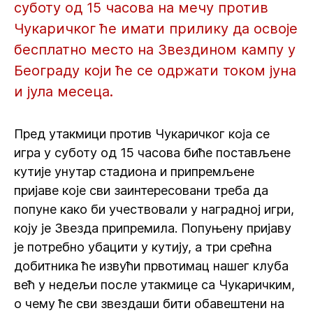
суботу од 15 часова на мечу против
Чукаричког ће имати прилику да освоје
бесплатно место на Звездином кампу у
Београду који ће се одржати током јуна
и јула месеца.
Пред утакмици против Чукаричког која се
игра у суботу од 15 часова биће постављене
кутије унутар стадиона и припремљене
пријаве које сви заинтересовани треба да
попуне како би учествовали у наградној игри,
коју је Звезда припремила. Попуњену пријаву
је потребно убацити у кутију, а три срећна
добитника ће извући првотимац нашег клуба
већ у недељи после утакмице са Чукаричким,
о чему ће сви звездаши бити обавештени на