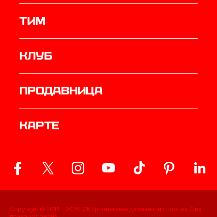
ТИМ
Клуб
продавница
Карте
Copyright © 2011 -
2026
ФК Црвена звезда званични портал. Сва
права задржана.