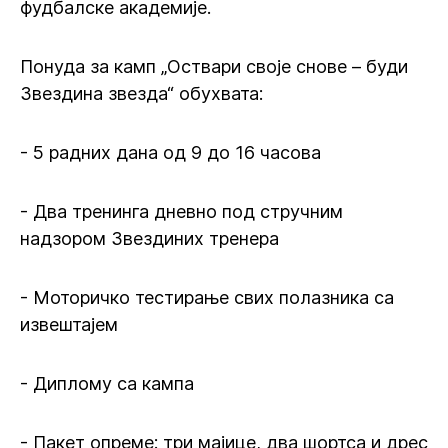
фудбалске академије.
Понуда за камп „Оствари своје снове – буди
Звездина звезда“ обухвата:
- 5 радних дана од 9 до 16 часова
- Два тренинга дневно под стручним
надзором Звездиних тренера
- Моторичко тестирање свих полазника са
извештајем
- Диплому са кампа
- Пакет опреме: три мајице, два шортса и дрес