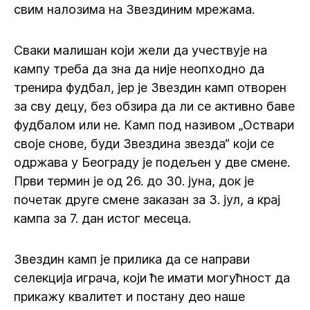
свим налозима на Звездиним мрежама.
Сваки малишан који жели да учествује на
кампу треба да зна да није неопходно да
тренира фудбал, јер је Звездин камп отворен
за сву децу, без обзира да ли се активно баве
фудбалом или не. Камп под називом „Оствари
своје снове, буди Звездина звезда“ који се
одржава у Београду је подељен у две смене.
Први термин је од 26. до 30. јуна, док је
почетак друге смене заказан за 3. јул, а крај
кампа за 7. дан истог месеца.
Звездин камп је прилика да се направи
селекција играча, који ће имати могућност да
прикажу квалитет и постану део наше