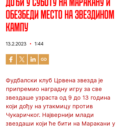
Дођи у суботу на Маракану и
обезбеди место на Звездином
кампу
13.2.2023
1:44
Фудбалски клуб Црвена звезда је
припремио наградну игру за све
звездаше узраста од 9 до 13 година
који дођу на утакмицу против
Чукаричког. Највернији млади
звездаши који ће бити на Маракани у