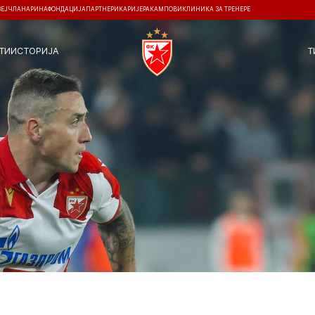
ЗЕЈ
ЧЛАНАРИНА
ФОНДАЦИЈА
ПАРТНЕРИ
КАРИЈЕРА
КАМПОВИ
КЛИНИКА ЗА ТРЕНЕРЕ
ТИ
ИСТОРИЈА
Т