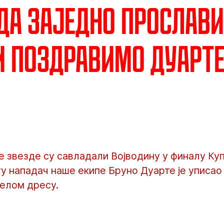
да заједно прослав
и поздравимо Дуарт
звезде су савладали Војводину у финалу Купа
 нападач наше екипе Бруно Дуарте је уписао 
белом дресу.