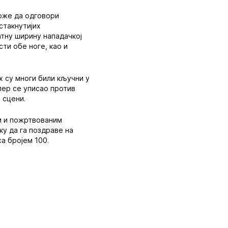
може да одговори
стакнутијих
тну ширину нападачкој
ти обе ноге, као и
х су многи били кључни у
лер се уписао против
 сцени.
им и пожртвованим
ку да га поздраве на
са бројем 100.