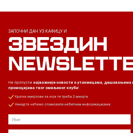
ЗАПОЧНИ ДАН УЗ КАФИЦУ И
ЗВЕЗДИН
NEWSLETT
Не пропусти
најважније новости о утакмицама, дешавањима 
промоцијама твог омиљеног клуба
!
Кратки имејлови за које ти треба 2 минута
Никад те нећемо спамовати небитним информацијама
Email
Email