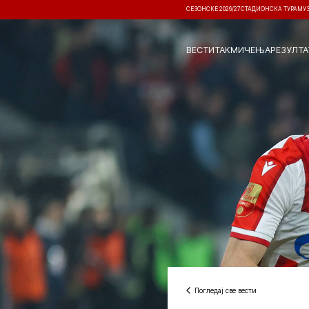
СЕЗОНСКЕ 2026/27
СТАДИОНСКА ТУРА
МУ
ВЕСТИ
ТАКМИЧЕЊА
РЕЗУЛТА
Погледај све вести