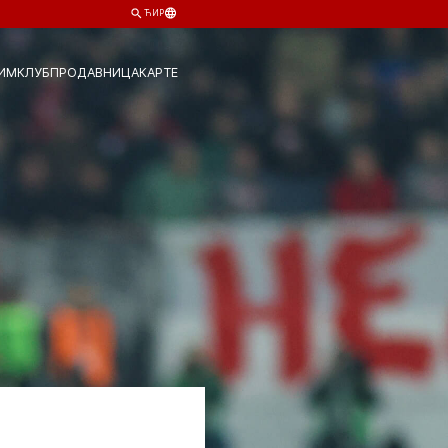
ЋИР
ИМ
КЛУБ
ПРОДАВНИЦА
КАРТЕ