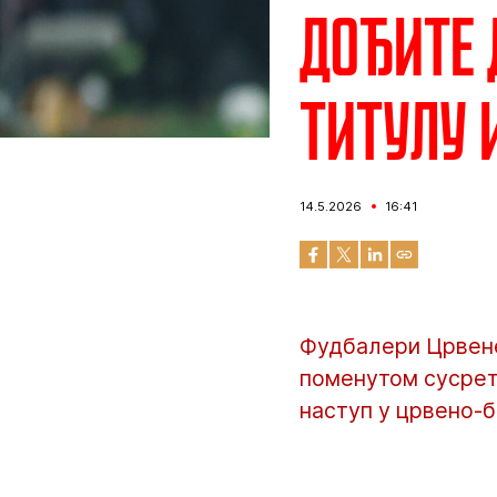
Дођите 
титулу 
14.5.2026
16:41
Фудбалери Црвене 
поменутом сусрету
наступ у црвено-