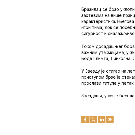
Бразилац се брзо уклопи
захтевима на више позиц
карактеристика. Његова 
игри тима, док се посеб
сигурност и сналажљивос
Током досадашњег боравк
важним утакмицама, укљу
Боде Глимта, Линколна, Л
У Звезду је стигао на л
приступом брзо је стека
прослави титуле у петак 
Звездаши, улаз је беспла