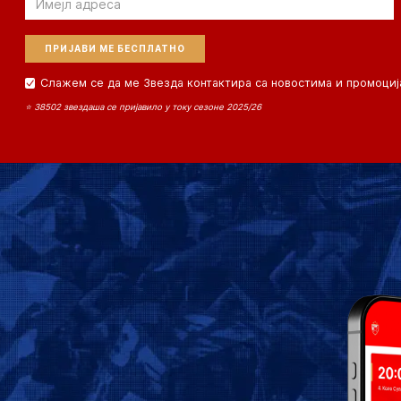
Слажем се да ме Звезда контактира са новостима и промоциј
⭐ 38502 звездаша се пријавило у току сезоне 2025/26