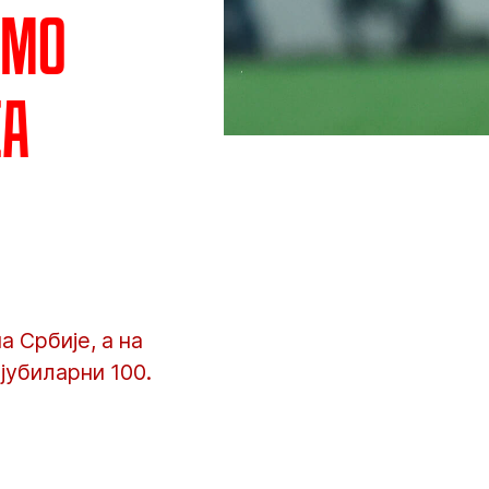
имо
еа
 Србије, а на
јубиларни 100.