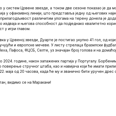
о у систем Црвене звезде, а током две сезоне показао је да 
ија у офанзивној линији, што представља једну од његових наји
прилагодљивост различитим улогама на терену донела је дода
но издваја и његова способност да подједнако квалитетно корис
т у игри главом.
а у Црвеној звезди, Дуарте је постигао укупно 41 гол, од који
чујући и европске мечеве. У листу стрелаца бразилски фудба
еха, Пафоса, ФЦСБ, Селте, уз значајан број голова и на домаћој
ето 2024. године, након запажених партија у Португалу. Борбен
о поверење стручног штаба, као и навијача који ће имати прили
22. маја од 20 часова, када ће му и званично бити уручен дрес 
тан, видимо се на Маракани!