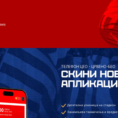
ама
ТЕЛЕФОН ЦЕО - ЦРВЕНО-БЕО
СКИНИ НО
АПЛИКАЦИ
Дигитална улазница на стадион
Занимљива такмичења и вредне