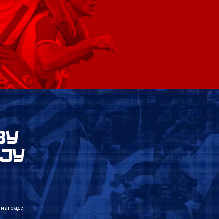
ВУ
ЈУ
 награде