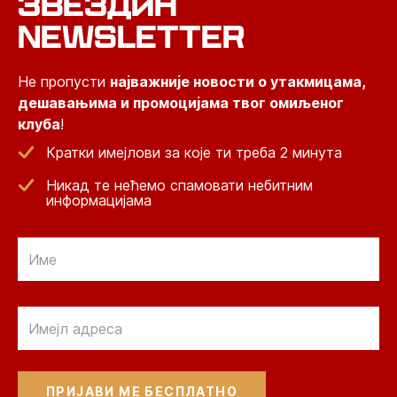
ЗВЕЗДИН
NEWSLETTER
Не пропусти
најважније новости о утакмицама,
дешавањима и промоцијама твог омиљеног
клуба
!
Кратки имејлови за које ти треба 2 минута
Никад те нећемо спамовати небитним
информацијама
Email
Email