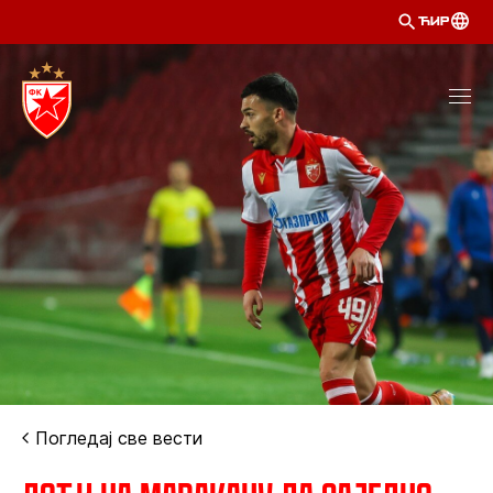
ЋИР
Погледај све вести