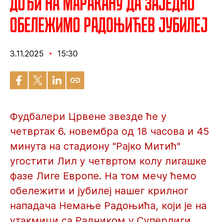
Дођи на Маракану да заједно
обележимо Радоњићев јубилеј
3.11.2025
15:30
Фудбалери Црвене звезде ће у
четвртак 6. новембра од 18 часова и 45
минута на стадиону "Рајко Митић"
угостити Лил у четвртом колу лигашке
фазе Лиге Европе. На том мечу ћемо
обележити и јубилеј нашег крилног
нападача Немање Радоњића, који је на
утакмици са Радником у Суперлиги