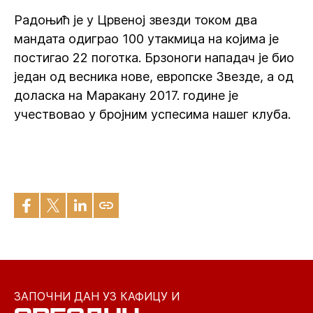
Радоњић је у Црвеној звезди током два
мандата одиграо 100 утакмица на којима је
постигао 22 поготка. Брзоноги нападач је био
један од весника нове, европске Звезде, а од
доласка на Маракану 2017. године је
учествовао у бројним успесима нашег клуба.
ЗАПОЧНИ ДАН УЗ КАФИЦУ И