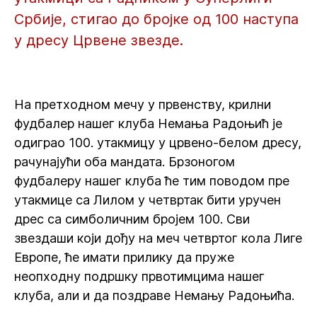
Србије, стигао до бројке од 100 наступа
у дресу Црвене звезде.
На претходном мечу у првенству, крилни
фудбалер нашег клуба Немања Радоњић је
одиграо 100. утакмицу у црвено-белом дресу,
рачунајући оба мандата. Брзоногом
фудбалеру нашег клуба ће тим поводом пре
утакмице са Лилом у четвртак бити уручен
дрес са симболичним бројем 100. Сви
звездаши који дођу на меч четвртог кола Лиге
Европе, ће имати прилику да пруже
неопходну подршку првотимцима нашег
клуба, али и да поздраве Немању Радоњића.