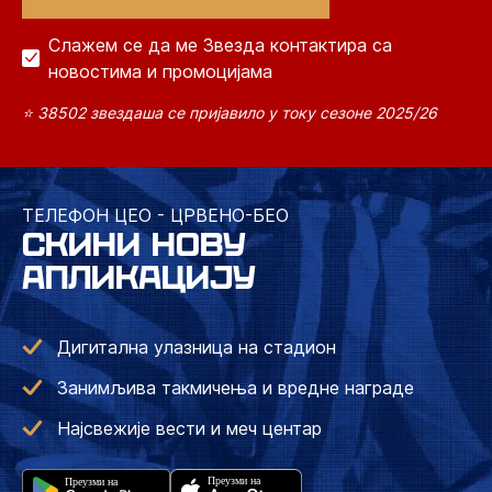
Слажем се да ме Звезда контактира са
новостима и промоцијама
⭐ 38502 звездаша се пријавило у току сезоне 2025/26
ТЕЛЕФОН ЦЕО - ЦРВЕНО-БЕО
СКИНИ НОВУ
АПЛИКАЦИЈУ
Дигитална улазница на стадион
Занимљива такмичења и вредне награде
Најсвежије вести и меч центар