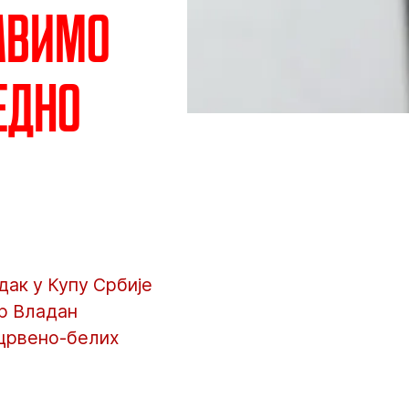
лавимо
едно
ак у Купу Србије
ер Владан
и црвено-белих