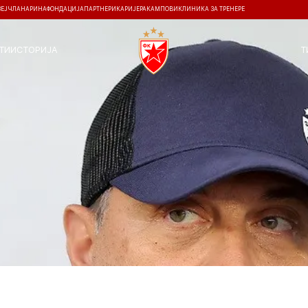
ЗЕЈ
ЧЛАНАРИНА
ФОНДАЦИЈА
ПАРТНЕРИ
КАРИЈЕРА
КАМПОВИ
КЛИНИКА ЗА ТРЕНЕРЕ
ТИ
ИСТОРИЈА
Т