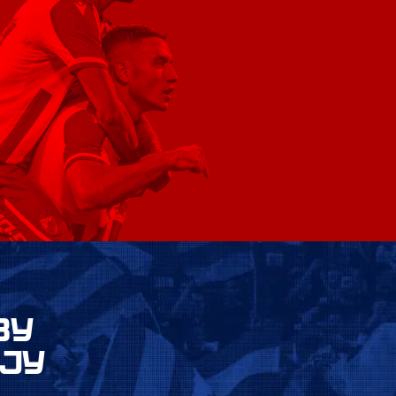
ВУ
ЈУ