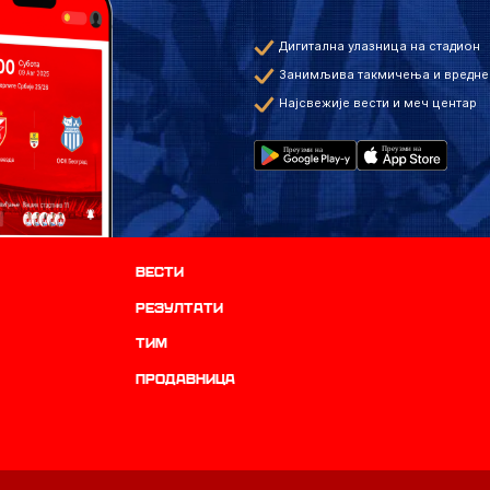
Дигитална улазница на стадион
Занимљива такмичења и вредне
Најсвежије вести и меч центар
Вести
резултати
ТИМ
продавница