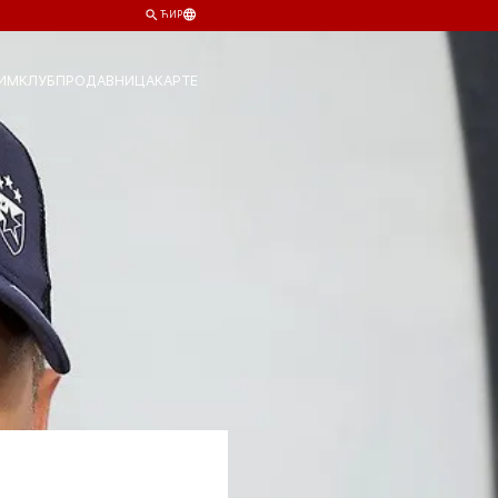
ЋИР
ИМ
КЛУБ
ПРОДАВНИЦА
КАРТЕ