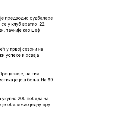
и је предводио фудбалере
к се у клуб вратио 22.
ди, тачније као шеф
ећ у првој сезони на
жи успехе и осваја
Прецизније, на тим
стика је још боља. На 69
а укупно 200 победа на
и је обележио једну еру