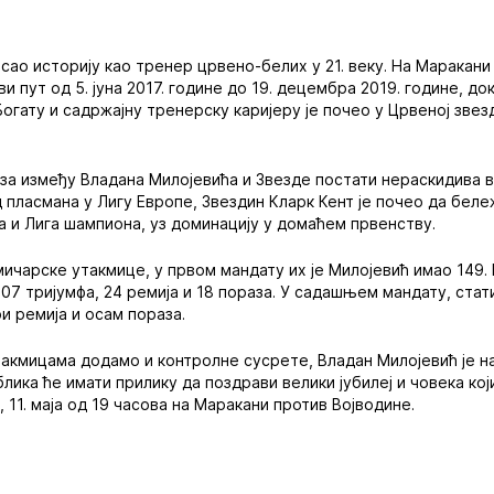
исао историју као тренер црвено-белих у 21. веку. На Маракан
ви пут од 5. јуна 2017. године до 19. децембра 2019. године, до
огату и садржајну тренерску каријеру је почео у Црвеној звез
еза између Владана Милојевића и Звезде постати нераскидива в
д пласмана у Лигу Европе, Звездин Кларк Кент је почео да беле
ла и Лига шампиона, уз доминацију у домаћем првенству.
ичарске утакмице, у првом мандату их је Милојевић имао 149. 
07 тријумфа, 24 ремија и 18 пораза. У садашњем мандату, стати
и ремија и осам пораза.
акмицама додамо и контролне сусрете, Владан Милојевић је н
лика ће имати прилику да поздрави велики јубилеј и човека кој
11. маја од 19 часова на Маракани против Војводине.