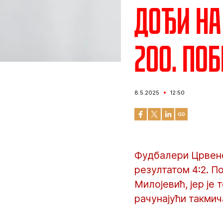
Дођи на
200. по
8.5.2025
12:50
Фудбалери Црвене
резултатом 4:2. 
Милојевић, јер је
рачунајући такмич