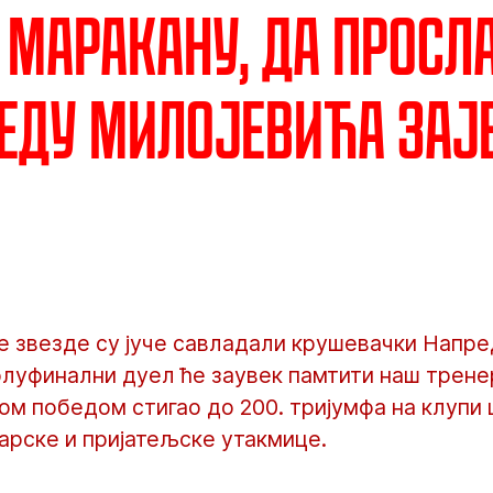
 Маракану, да прос
беду Милојевића зај
 звезде су јуче савладали крушевачки Напред
Полуфинални дуел ће заувек памтити наш трен
 том победом стигао до 200. тријумфа на клуп
арске и пријатељске утакмице.