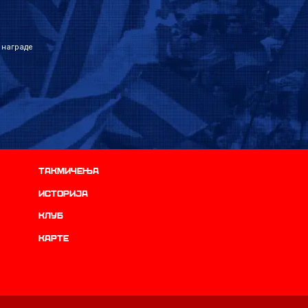
 награде
Такмичења
историја
Клуб
Карте