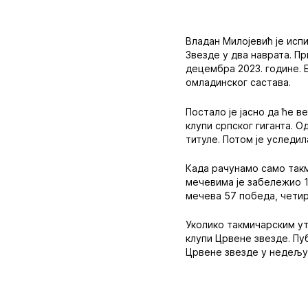
Владан Милојевић је исп
Звезде у два наврата. Пр
децембра 2023. године. Б
омладинског састава.
Постало је јасно да ће в
клупи српског гиганта. О
титуле. Потом је уследи
Када рачунамо само такм
мечевима је забележио 1
мечева 57 победа, четир
Уколико такмичарским ут
клупи Црвене звезде. Пуб
Црвене звезде у недељу, 