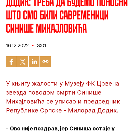
Додик: Треба да будемо поносни
што смо били савременици
Синише Михајловића
16.12.2022
3:01
У књигу жалости у Музеју ФК Црвена
звезда поводом смрти Синише
Михајловића се уписао и председник
Републике Српске - Милорад Додик.
-
Ово није поздрав, јер Синиша остаје у