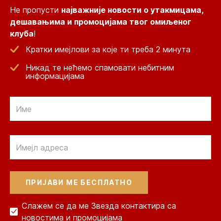
Не пропусти
најважније новости о утакмицама,
дешавањима и промоцијама твог омиљеног
клуба
!
Кратки имејлови за које ти треба 2 минута
Никад те нећемо спамовати небитним
информацијама
Email
Email
Слажем се да ме Звезда контактира са
новостима и промоцијама