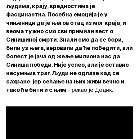
људима, крају, вредностима је
фасцинантна. Посебна емоција је у
чињеници да је његов отац из мог краја, и
веома тужно смо сви примили вест о
Синишиној смрти. Знали смо да се бори,
били уз њега, веровали да ће победити, али
болест је јача од жеље милиона нас да
Синиша победи. Није успео, али је оставио
несумњив траг. Људи не одлазе кад се
сахране, јер сећање на њих живи вечно и
тако ће бити и с њим
- рекао је Додик.