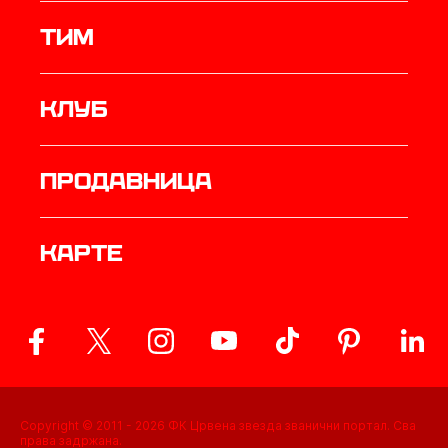
ТИМ
Клуб
продавница
Карте
Copyright © 2011 -
2026
ФК Црвена звезда званични портал. Сва
права задржана.