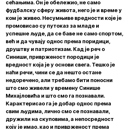
сећањима. Он је обележио, не само
фудбалску сферу живота, него је и време у
ком је живео. Несумњиве вредности које је
промовисао су путоказ за младе и
успешне људе, да се баве не само спортом,
већ и да чувају однос према поридици,
друштву и патриотизам. Кад је реч о
Синиши, приврженост породици је
вредност која је у основи свега. Тешко је
наћи речи, чини се да нешто остане
недоречено, али требамо бити поносни
што смо живели у времену Синише
Михајловића и што смо га познавали.
Карактерисао га је добар однос према
свим људима, лично смо се познавали,
дружили на скуповима, а непосредност
коју је имао, као и приврженост према