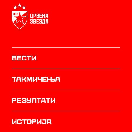
Вести
Такмичења
резултати
историја