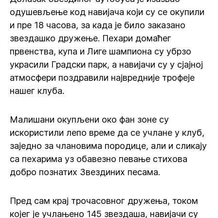
одушевљење код навијача који су се окупили
и пре 18 часова, за када је било заказано
звездашко дружење. Пехари домаћег
првенства, купа и Лиге шампиона су убрзо
украсили Градски парк, а навијачи су у сјајној
атмосфери поздравили највредније трофеје
нашег клуба.
Малишани окупљени око фан зоне су
искористили лепо време да се учлане у клуб,
заједно за члановима породице, али и сликају
са пехарима уз обавезно певање стихова
добро познатих Звездиних песама.
Пред сам крај трочасовног дружења, током
којег је учлањено 145 звездаша, навијачи су