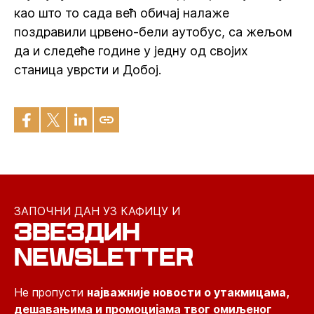
као што то сада већ обичај налаже
поздравили црвено-бели аутобус, са жељом
да и следеће године у једну од својих
станица уврсти и Добој.
ЗАПОЧНИ ДАН УЗ КАФИЦУ И
ЗВЕЗДИН
NEWSLETTER
Не пропусти
најважније новости о утакмицама,
дешавањима и промоцијама твог омиљеног