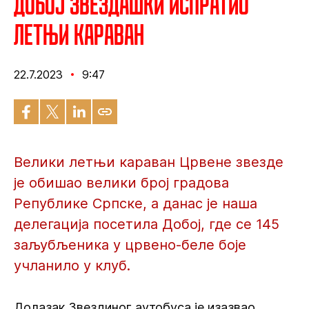
Добој звездашки испратио
летњи караван
22.7.2023
9:47
Велики летњи караван Црвене звезде
је обишао велики број градова
Републике Српске, а данас је наша
делегација посетила Добој, где се 145
заљубљеника у црвено-беле боје
учланило у клуб.
Долазак Звездиног аутобуса је изазвао