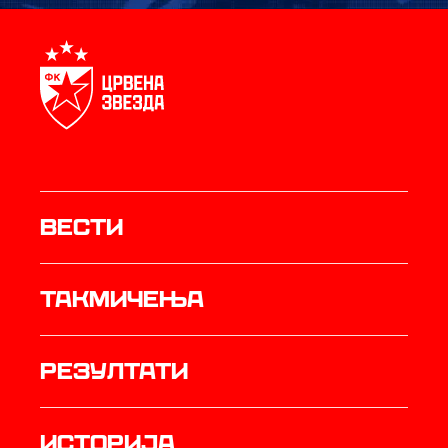
Вести
Такмичења
резултати
историја