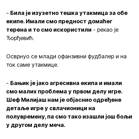
-
Била је изузетно тешка утакмица за обе
екипе. Имали смо предност домаћег
терена и то смо искористили
- рекао је
Ђорђевић.
Осврнуо се млади офанзивни фудбалер и на
ток саме утакмице.
-
Бањик је јако агресивна екипа и имали
смо малих проблема у првом делу игре.
Шеф Милијаш нам је објаснио одређене
детаље игре у свлачионици на
полувремену, па смо тако изашли још бољи
у другом делу меча.