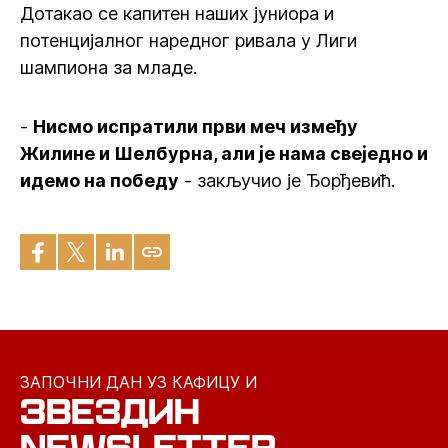
Дотакао се капитен наших јуниора и
потенцијалног наредног ривала у Лиги
шампиона за младе.
-
Нисмо испратили први меч између
Жилине и Шелбурна, али је нама свеједно и
идемо на победу
- закључио је Ђорђевић.
ЗАПОЧНИ ДАН УЗ КАФИЦУ И
ЗВЕЗДИН
NEWSLETTER