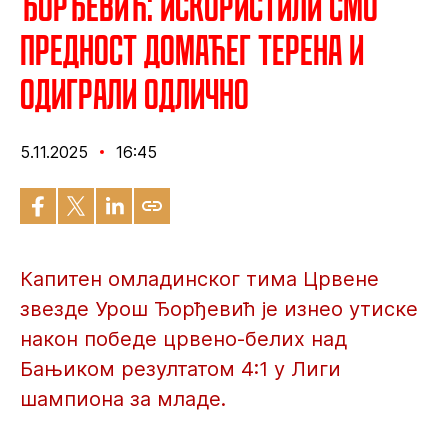
Ђорђевић: Искористили смо
предност домаћег терена и
одиграли одлично
5.11.2025
16:45
Капитен омладинског тима Црвене
звезде Урош Ђорђевић је изнео утиске
након победе црвено-белих над
Бањиком резултатом 4:1 у Лиги
шампиона за младе.