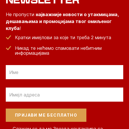
Не пропусти
најважније новости о утакмицама,
дешавањима и промоцијама твог омиљеног
клуба
!
Кратки имејлови за које ти треба 2 минута
Никад те нећемо спамовати небитним
информацијама
Email
Email
Слажем се да ме Звезда контактира са