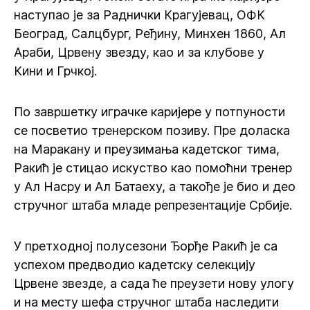
наступао је за Раднички Крагујевац, ОФК
Београд, Салцбург, Ређину, Минхен 1860, Ал
Араби, Црвену звезду, као и за клубове у
Кини и Грчкој.
По завршетку играчке каријере у потпуности
се посветио тренерском позиву. Пре доласка
на Маракану и преузимања кадетског тима,
Ракић је стицао искуство као помоћни тренер
у Ал Насру и Ал Батаеху, а такође је био и део
стручног штаба младе репрезентације Србије.
У претходној полусезони Ђорђе Ракић је са
успехом предводио кадетску селекцију
Црвене звезде, а сада ће преузети нову улогу
и на месту шефа стручног штаба наследити