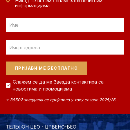
Никад те нећемо спамовати небитним
информацијама
Email
Email
Слажем се да ме Звезда контактира са
новостима и промоцијама
⭐ 38502 звездаша се пријавило у току сезоне 2025/26
ТЕЛЕФОН ЦЕО - ЦРВЕНО-БЕО