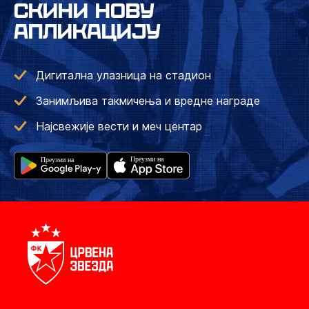
СКИНИ НОВУ
АПЛИКАЦИЈУ
Дигитална улазница на стадион
Занимљива такмичења и вредне награде
Најсвежије вести и меч центар