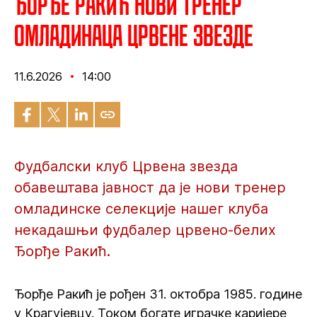
Ђорђе Ракић нови тренер
омладинаца Црвене звезде
11.6.2026
14:00
Фудбалски клуб Црвена звезда
обавештава јавност да је нови тренер
омладинске селекције нашег клуба
некадашњи фудбалер црвено-белих
Ђорђе Ракић.
Ђорђе Ракић је рођен 31. октобра 1985. године
у Крагујевцу. Током богате играчке каријере