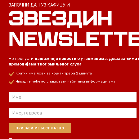
ЗАПОЧНИ ДАН УЗ КАФИЦУ И
ЗВЕЗДИН
NEWSLETT
Не пропусти
најважније новости о утакмицама, дешавањима 
промоцијама твог омиљеног клуба
!
Кратки имејлови за које ти треба 2 минута
Никад те нећемо спамовати небитним информацијама
Email
Email