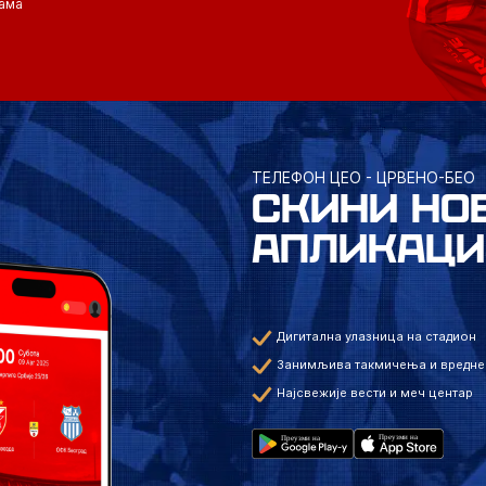
ама
ТЕЛЕФОН ЦЕО - ЦРВЕНО-БЕО
СКИНИ НО
АПЛИКАЦИ
Дигитална улазница на стадион
Занимљива такмичења и вредне
Најсвежије вести и меч центар