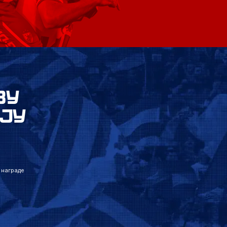
ВУ
ЈУ
 награде