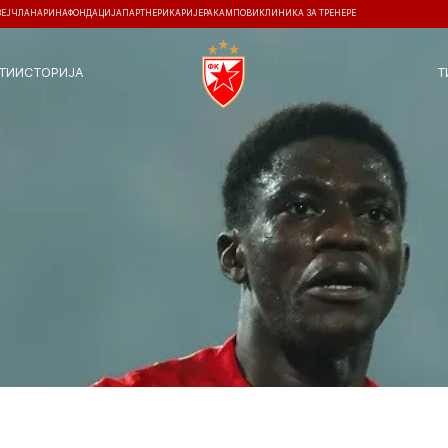
ЗЕЈ
ЧЛАНАРИНА
ФОНДАЦИЈА
ПАРТНЕРИ
КАРИЈЕРА
КАМПОВИ
КЛИНИКА ЗА ТРЕНЕРЕ
ТИ
ИСТОРИЈА
Т