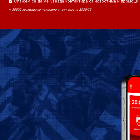
Слажем се да ме Звезда контактира са новостима и промоциј
⭐ 38502 звездаша се пријавило у току сезоне 2025/26