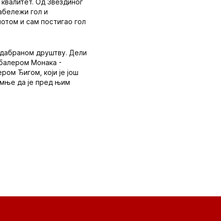
о квалитет. Од Звездиног
забележи гол и
потом и сам постигао гол
 одабраном друштву. Дели
балером Монака -
ром Ђигом, који је још
умње да је пред њим