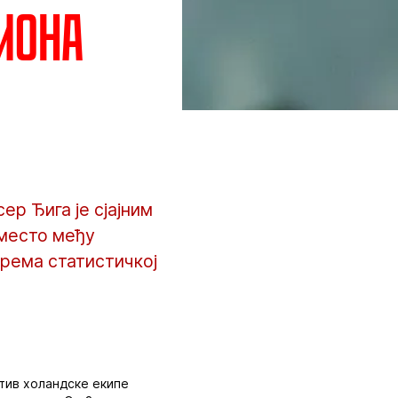
иона
р Ђига је сјајним
 место међу
према статистичкој
отив холандске екипе