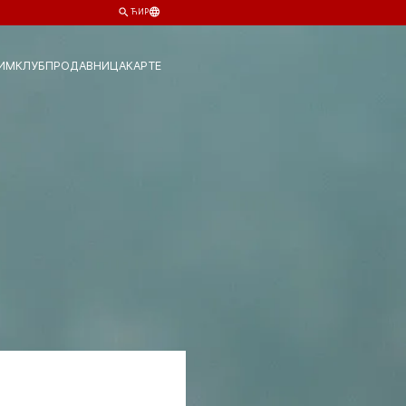
ЋИР
ИМ
КЛУБ
ПРОДАВНИЦА
КАРТЕ