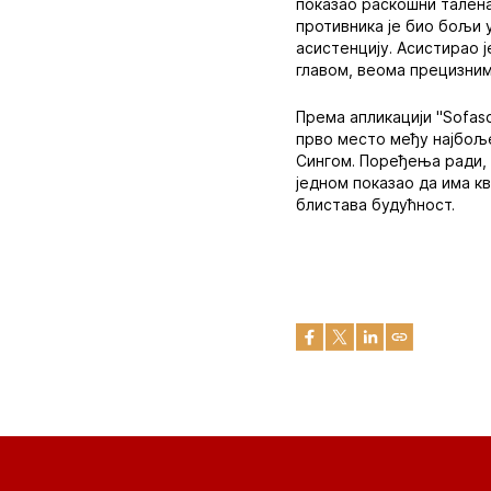
показао раскошни таленат
противника је био бољи у
асистенцију. Асистирао 
главом, веома прецизни
Према апликацији "Sofas
прво место међу најбољ
Сингом. Поређења ради, 
једном показао да има к
блистава будућност.