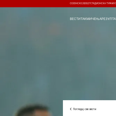
СЕЗОНСКЕ 2026/27
СТАДИОНСКА ТУРА
МУ
ВЕСТИ
ТАКМИЧЕЊА
РЕЗУЛТА
Погледај све вести