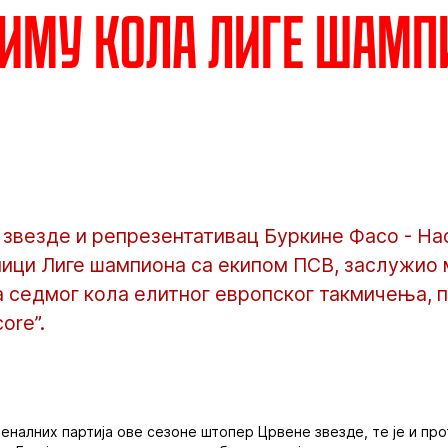
тиму кола Лиге шамп
везде и репрезентативац Буркине Фасо - Насе
мици Лиге шампиона са екипом ПСВ, заслужио
а седмог кола елитног европског такмичења, 
ore”.
еналних партија ове сезоне штопер Црвене звезде, те је и пр