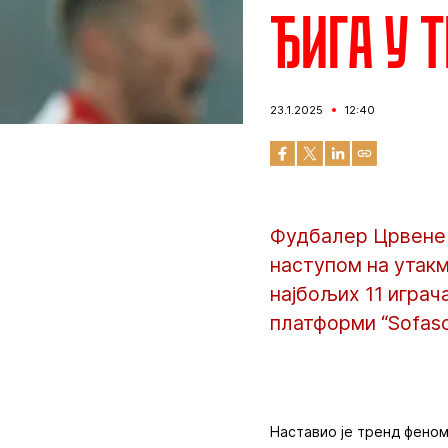
Ђига у 
23.1.2025
12:40
Фудбалер Црвене з
наступом на утак
најбољих 11 играч
платформи “Sofasc
Наставио је тренд феном