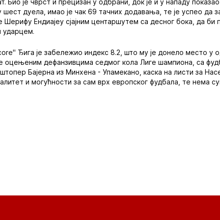
. Био је чврст и прецизан у одбрани, док је и у нападу показа
 шест дуела, имао је чак 69 тачних додавања, те је успео да 
је Шерифу Ендиајеу сјајним центаршутем са десног бока, да би 
м ударцем.
core" Ђига је забележио индекс 8.2, што му је донело место у
е оцењеним дефанзивцима седмог кола Лиге шампиона, са фуд
штопер Бајерна из Минхена - Упамекано, каска на листи за Насе
валитет и могућности за сам врх европског фудбала, те нема с