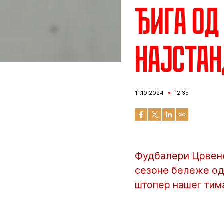
Ђига од
најстан
11.10.2024
12:35
Фудбалери Црвене
сезоне бележе одл
штопер нашег тима 