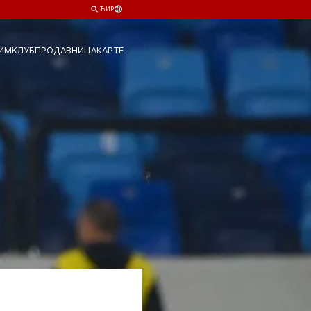
ЋИР
ИМ
КЛУБ
ПРОДАВНИЦА
КАРТЕ