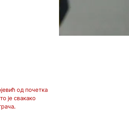
јевић од почетка
то је свакако
грача.