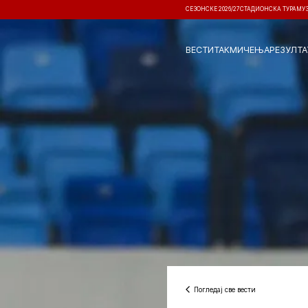
СЕЗОНСКЕ 2026/27
СТАДИОНСКА ТУРА
МУ
ВЕСТИ
ТАКМИЧЕЊА
РЕЗУЛТА
Погледај све вести