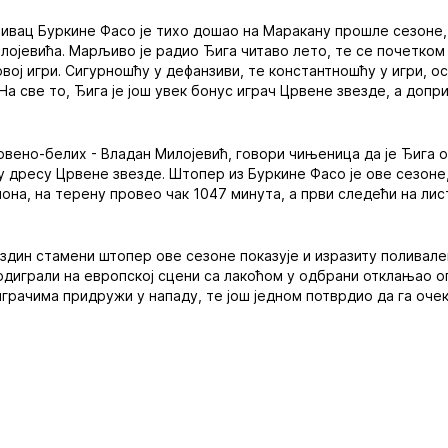
ивац Буркине Фасо је тихо дошао на Маракану прошле сезоне,
лојевића. Марљиво је радио Ђига читаво лето, те се почетком
ој игри. Сигурношћу у дефанзиви, те константношћу у игри, ос
На све то, Ђига је још увек бонус играч Црвене звезде, а допри
рвено-белих - Владан Милојевић, говори чињеница да је Ђига 
у дресу Црвене звезде. Штопер из Буркине Фасо је ове сезоне
иона, на терену провео чак 1047 минута, а први следећи на лис
ездин стамени штопер ове сезоне показује и изразиту поливале
 одиграли на европској сцени са лакоћом у одбрани отклањао оп
играчима придружи у нападу, те још једном потврдио да га очек