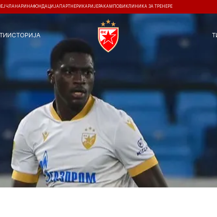
ЗЕЈ
ЧЛАНАРИНА
ФОНДАЦИЈА
ПАРТНЕРИ
КАРИЈЕРА
КАМПОВИ
КЛИНИКА ЗА ТРЕНЕРЕ
ТИ
ИСТОРИЈА
Т