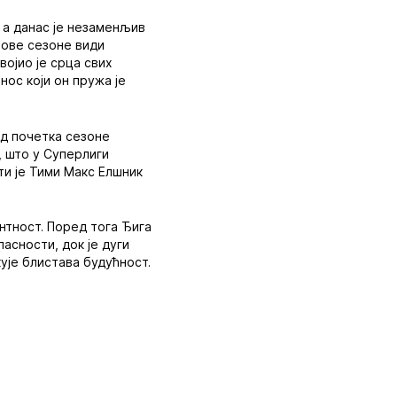
 а данас је незаменљив
 ове сезоне види
војио је срца свих
нос који он пружа је
од почетка сезоне
, што у Суперлиги
ти је Тими Макс Елшник
нтност. Поред тога Ђига
асности, док је дуги
ује блистава будућност.