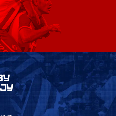
ВУ
ЈУ
 награде