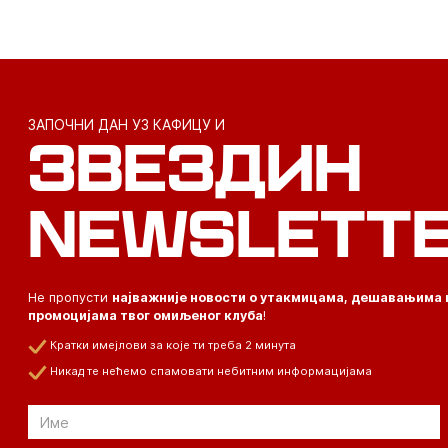
ЗАПОЧНИ ДАН УЗ КАФИЦУ И
ЗВЕЗДИН
NEWSLETT
Не пропусти
најважније новости о утакмицама, дешавањима 
промоцијама твог омиљеног клуба
!
Кратки имејлови за које ти треба 2 минута
Никад те нећемо спамовати небитним информацијама
Email