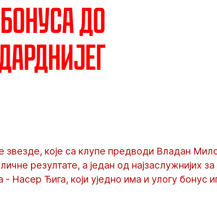
 бонуса до
дарднијег
 звезде, које са клупе предводи Владан Мило
ичне резултате, а један од најзаслужнијих за 
- Насер Ђига, који уједно има и улогу бонус и