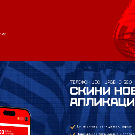
ама
ТЕЛЕФОН ЦЕО - ЦРВЕНО-БЕО
СКИНИ НО
АПЛИКАЦИ
Дигитална улазница на стадион
Занимљива такмичења и вредне