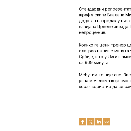
Стандардни репрезентат
шраф у екипи Владана Ми
додатан напредак у његов
навијача Црвене звезде. 
непроцењив.
Колико га цени тренер ц
одиграо највише минута 
Србије, што у Лиги шамп
са 909 минута.
Међутим то није све, Зв
је на мечевима које смо
корак користио да се са