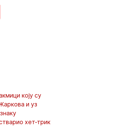
ј
кмици коју су
Жаркова и уз
 знаку
остварио хет-трик