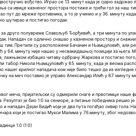
востручио вођство. Играо се 13. минут када је сјајно задржао
ања са ивице казненог простора постиже и трећи гол за наш тим
о пут до мреже противника, а то је учинио и у 36. минуту када 
но шутирао и постигао погодак.
 за друго полувреме Славољуб Ђорђевић, а три минута по улас
дак. Нападач се одлично снашао у казненом простору и снажн
аш тим. Претили су расположени Бачанин и Њамцуловић, али ре
ћ у 64. минуту није нашао у несвакидашњој позицији за њега.
ца, лажњаком избацио читаву одбрану Жаркова и постигао пого
ли табор Никола Њамцуловић у 85. минуту, када је веома рас
ио нашег крилног нападача ком није било тешко да из изгледне
чку на меч поставио је управо Александар Илић у 87. минуту меч
вог меча, пријатељски су одмерили снаге и првотимце наше ф
 Резултат је био 1:0 за сениоре, а питање победника решио ј
ио и нападач Дејан Видић који је два пута погађао оквир гола. Н
ичара који је постигао Мукси Малима у 76.минуту, због недозв
динци 1:0 (1:0)