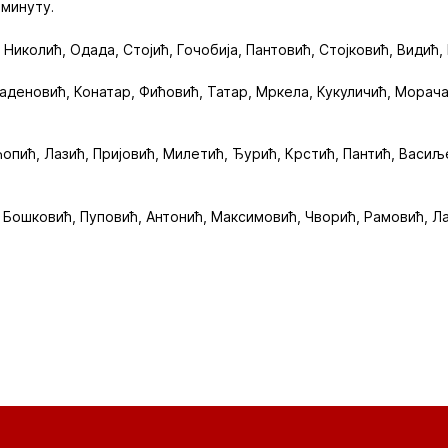
 минуту.
, Николић, Одада, Стојић, Гочобија, Пантовић, Стојковић, Видић,
ладеновић, Конатар, Фићовић, Татар, Мркела, Кукуличић, Морач
Ћопић, Лазић, Пријовић, Милетић, Ђурић, Крстић, Пантић, Васи
, Бошковић, Пуповић, Антонић, Максимовић, Чворић, Рамовић, Ла