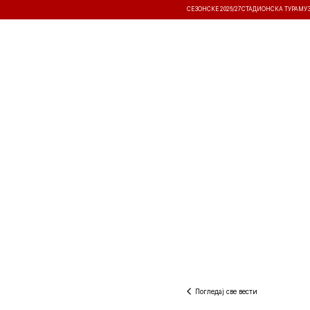
СЕЗОНСКЕ 2026/27
СТАДИОНСКА ТУРА
МУ
ВЕСТИ
ТАКМИЧЕЊА
РЕЗУЛТА
Погледај све вести