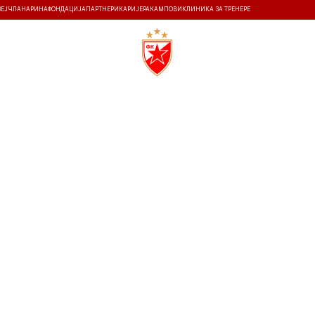
ЗЕЈ
ЧЛАНАРИНА
ФОНДАЦИЈА
ПАРТНЕРИ
КАРИЈЕРА
КАМПОВИ
КЛИНИКА ЗА ТРЕНЕРЕ
ТИ
ИСТОРИЈА
Т