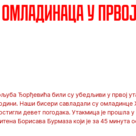
 омладинаца у прво
љуба Ђорђевића били су убедљиви у првој ута
години. Наши бисери савладали су омладинце 
стигли девет погодака. Утакмица је прошла у
тена Борисава Бурмаза који је за 45 минута 