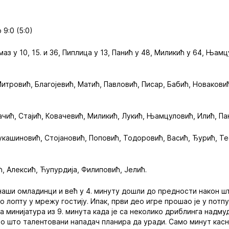
9:0 (5:0)
маз у 10, 15. и 36, Пиплица у 13, Панић у 48, Миликић у 64, Њамц
Митровић, Благојевић, Матић, Павловић, Писар, Бабић, Новакови
ачић, Стајић, Ковачевић, Миликић, Лукић, Њамцуловић, Илић, Па
укашиновић, Стојановић, Поповић, Тодоровић, Васић, Ђурић, Те
, Алексић, Ћупурдија, Филиповић, Јелић.
наши омладинци и већ у 4. минуту дошли до предности након ш
 лопту у мрежу гостију. Ипак, први део игре прошао је у потп
ва минијатура из 9. минута када је са неколико дриблинга надм
о што талентовани нападач планира да уради. Само минут касни