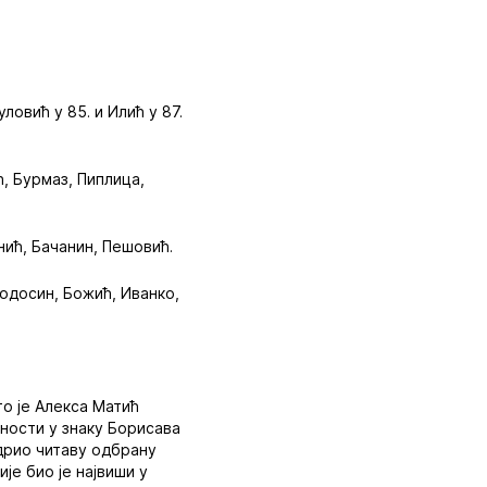
уловић у 85. и Илић у 87.
ћ, Бурмаз, Пиплица,
нић, Бачанин, Пешовић.
одосин, Божић, Иванко,
то је Алекса Матић
уности у знаку Борисава
удрио читаву одбрану
је био је највиши у