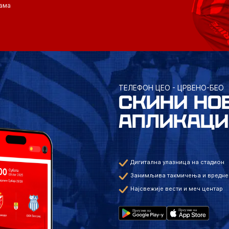
ама
ТЕЛЕФОН ЦЕО - ЦРВЕНО-БЕО
СКИНИ НО
АПЛИКАЦИ
Дигитална улазница на стадион
Занимљива такмичења и вредне
Најсвежије вести и меч центар