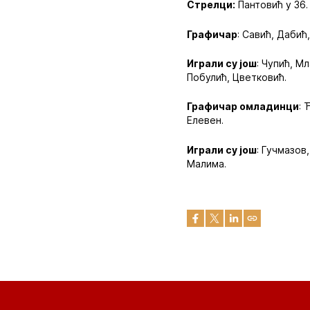
Стрелци:
Пантовић у 36.
Графичар
: Савић, Дабић
Играли су још
: Чупић, М
Побулић, Цветковић.
Графичар омладинци
: 
Елевен.
Играли су још
: Гучмазов
Малима.