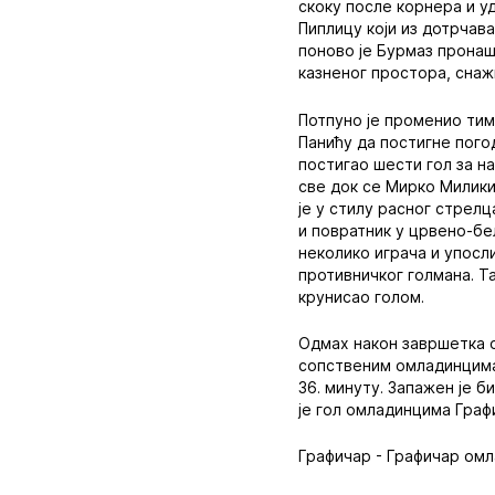
скоку после корнера и уд
Пиплицу који из дотрчав
поново је Бурмаз пронаша
казненог простора, снаж
Потпуно је променио тим
Панићу да постигне пого
постигао шести гол за н
све док се Мирко Милики
је у стилу расног стрел
и повратник у црвено-бе
неколико играча и упосл
противничког голмана. Та
крунисао голом.
Одмах након завршетка о
сопственим омладинцима.
36. минуту. Запажен је б
је гол омладинцима Граф
Графичар - Графичар омла