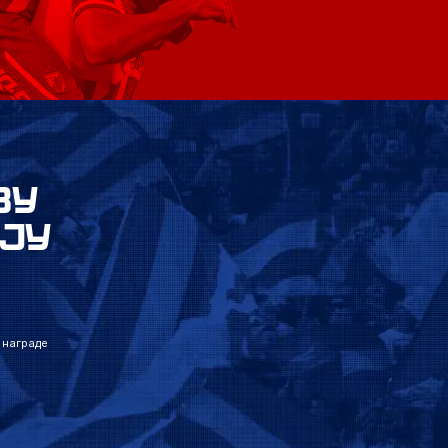
ВУ
ЈУ
 награде