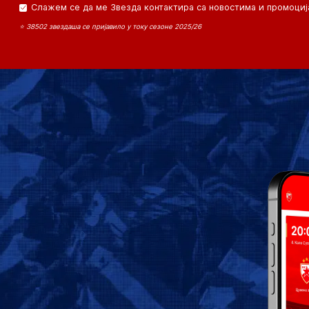
Слажем се да ме Звезда контактира са новостима и промоциј
⭐ 38502 звездаша се пријавило у току сезоне 2025/26