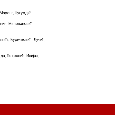
 Маронг, Џугурдић.
анин, Миловановић,
љевић, Ђуричковић, Лучић,
да, Петровић, Илијаз,