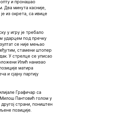
 лопту и пронашао
. Два минута касније,
је из окрета, са ивице
ку у игру је требало
им ударцем под пречку
зултат се није мењао
 Међутим, стамени штопер
дак. У стрелце се уписао
положени Илић нанизао
 позиције матира
а и сјајну партију
илијале Графичар са
е Милош Пантовић голом у
а другој страни, поништен
ољене позиције.