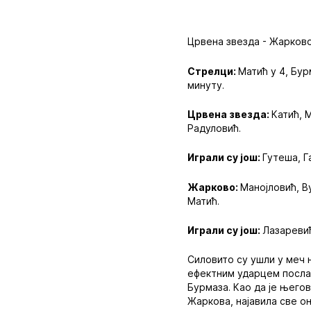
Црвена звезда - Жарково 
Стрелци:
Матић у 4, Бур
минуту.
Црвена звезда:
Катић, 
Радуловић.
Играли су још:
Гутеша, Г
Жарково:
Манојловић, В
Матић.
Играли су још:
Лазаревић
Силовито су ушли у меч 
ефектним ударцем послао
Бурмаза. Као да је њего
Жаркова, најавила све он