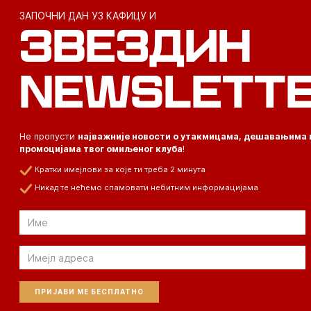
ЗАПОЧНИ ДАН УЗ КАФИЦУ И
ЗВЕЗДИН
NEWSLETT
Не пропусти
најважније новости о утакмицама, дешавањима 
промоцијама твог омиљеног клуба
!
Кратки имејлови за које ти треба 2 минута
Никад те нећемо спамовати небитним информацијама
Email
Email