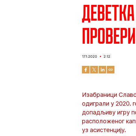
Деветка
провери
17.1.2020
2:12
Изабраници Славо
одиграли у 2020. 
допадљиву игру по
расположеног капи
уз асистенцију.