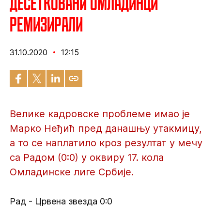
Десетковани омладинци
ремизирали
31.10.2020
12:15
Велике кадровске проблеме имао је
Марко Неђић пред данашњу утакмицу,
а то се наплатило кроз резултат у мечу
са Радом (0:0) у оквиру 17. кола
Омладинске лиге Србије.
Рад - Црвена звезда 0:0