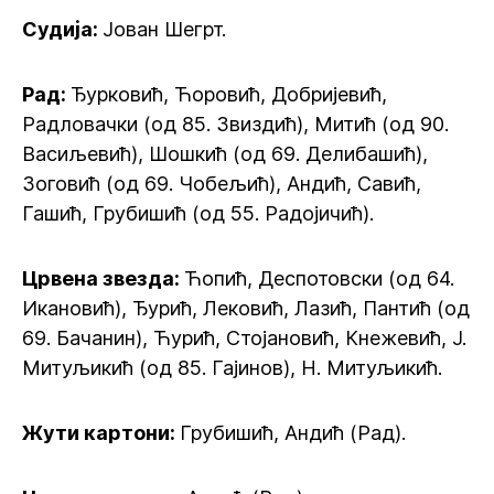
Судија:
Јован Шегрт.
Рад:
Ђурковић, Ћоровић, Добријевић,
Радловачки (од 85. Звиздић), Митић (од 90.
Васиљевић), Шошкић (од 69. Делибашић),
Зоговић (од 69. Чобељић), Андић, Савић,
Гашић, Грубишић (од 55. Радојичић).
Црвена звезда:
Ћопић, Деспотовски (од 64.
Икановић), Ђурић, Лековић, Лазић, Пантић (од
69. Бачанин), Ћурић, Стојановић, Кнежевић, Ј.
Митуљикић (од 85. Гајинов), Н. Митуљикић.
Жути картони:
Грубишић, Андић (Рад).