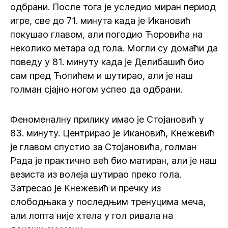
одбрани. После тога је уследио миран период
игре, све до 71. минута када је Икановић
покушао главом, али погодио Ћоровића на
неколико метара од гола. Могли су домаћи да
поведу у 81. минуту када је Делибашић био
сам пред Ћопићем и шутирао, али је наш
голман сјајно ногом успео да одбрани.
Феноменалну прилику имао је Стојановић у
83. минуту. Центрирао је Икановић, Кнежевић
је главом спустио за Стојановића, голман
Рада је практично већ био матиран, али је наш
везиста из волеја шутирао преко гола.
Затресао је Кнежевић и пречку из
слободњака у последњим тренуцима меча,
али лопта није хтела у гол ривала на