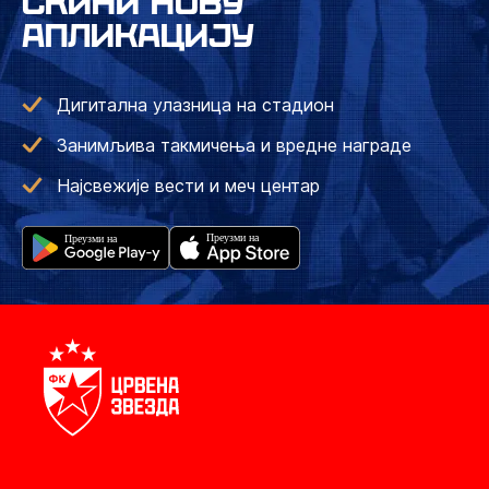
СКИНИ НОВУ
АПЛИКАЦИЈУ
Дигитална улазница на стадион
Занимљива такмичења и вредне награде
Најсвежије вести и меч центар