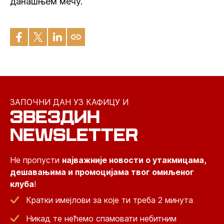
данашњем мечу.
ЗАПОЧНИ ДАН УЗ КАФИЦУ И
ЗВЕЗДИН
NEWSLETTER
Не пропусти
најважније новости о утакмицама,
дешавањима и промоцијама твог омиљеног
клуба
!
Кратки имејлови за које ти треба 2 минута
Никад те нећемо спамовати небитним