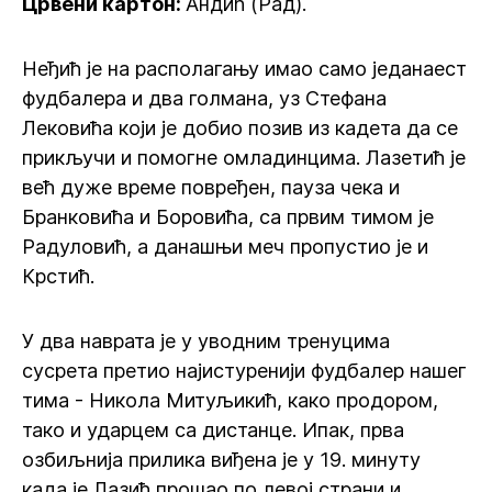
Црвени картон:
Андић (Рад).
Неђић је на располагању имао само једанаест
фудбалера и два голмана, уз Стефана
Лековића који је добио позив из кадета да се
прикључи и помогне омладинцима. Лазетић је
већ дуже време повређен, пауза чека и
Бранковића и Боровића, са првим тимом је
Радуловић, а данашњи меч пропустио је и
Крстић.
У два наврата је у уводним тренуцима
сусрета претио најистуренији фудбалер нашег
тима - Никола Митуљикић, како продором,
тако и ударцем са дистанце. Ипак, прва
озбиљнија прилика виђена је у 19. минуту
када је Лазић прошао по левој страни и