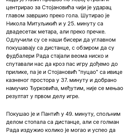
центрирао за Стојановића чији је ударац
главом завршио преко гола. Шутирао је
Никола Митуљикић и у 25. минуту са
двадесетак метара, али преко пречке.
Одлучили су се наши бисери да углавном
покушавају са дистанце, с обзиром да су
фудбалери Рада стајали веома ниско и
спутавали нас да кроз пас игру дођемо до
прилике, па је и Стојановић "пуцао" са ивице
казненог простора у 37. минуту и добрано
намучио Ђурковића, међутим, није се мењао
резултат у првом делу игре.
Покушао је и Пантић у 49. минуту, спољним
делом стопала са дистанце, али се голман
Рада издужио колико је могао и успео да