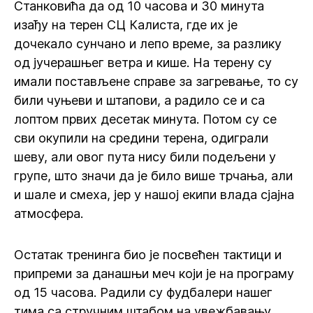
Станковића да од 10 часова и 30 минута
изађу на терен СЦ Калиста, где их је
дочекало сунчано и лепо време, за разлику
од јучерашњег ветра и кише. На терену су
имали постављене справе за загревање, то су
били чуњеви и штапови, а радило се и са
лоптом првих десетак минута. Потом су се
сви окупили на средини терена, одиграли
шеву, али овог пута нису били подељени у
групе, што значи да је било више трчања, али
и шале и смеха, јер у нашој екипи влада сјајна
атмосфера.
Остатак тренинга био је посвећен тактици и
припреми за данашњи меч који је на програму
од 15 часова. Радили су фудбалери нашег
тима са стручним штабом на увежбавању