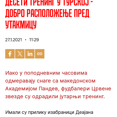
Десети тренинг у Турској -
Добро расположење пред
утакмицу
27.1.2021
11:29
Иако у поподневним часовима
одмеравају снаге са македонском
Академијом Пандев, фудбалери Црвене
звезде су одрадили јутарњи тренинг.
Имали су прилику изабраници Деајана