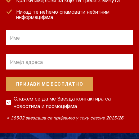
Кратки имејлови за које ти треба 2 минута
Никад те нећемо спамовати небитним
информацијама
Email
Email
Слажем се да ме Звезда контактира са
новостима и промоцијама
⭐ 38502 звездаша се пријавило у току сезоне 2025/26