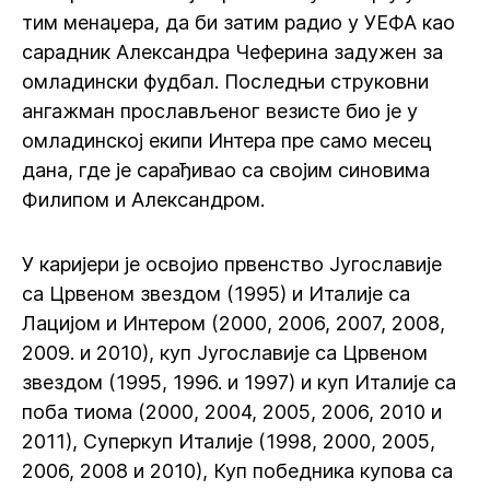
тим менаџера, да би затим радио у УЕФА као
сарадник Александра Чеферина задужен за
омладински фудбал. Последњи струковни
ангажман прослављеног везисте био је у
омладинској екипи Интера пре само месец
дана, где је сарађивао са својим синовима
Филипом и Александром.
У каријери је освојио првенство Југославије
са Црвеном звездом (1995) и Италије са
Лацијом и Интером (2000, 2006, 2007, 2008,
2009. и 2010), куп Југославије са Црвеном
звездом (1995, 1996. и 1997) и куп Италије са
поба тиома (2000, 2004, 2005, 2006, 2010 и
2011), Суперкуп Италије (1998, 2000, 2005,
2006, 2008 и 2010), Куп победника купова са