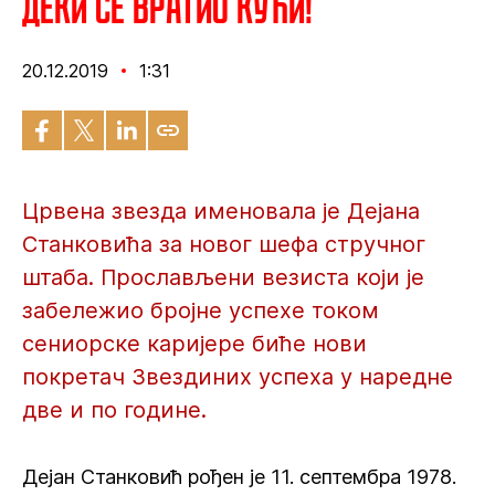
Деки се вратио кући!
20.12.2019
1:31
Црвена звезда именовала је Дејана
Станковића за новог шефа стручног
штаба. Прослављени везиста који је
забележио бројне успехе током
сениорске каријере биће нови
покретач Звездиних успеха у наредне
две и по године.
Дејан Станковић рођен је 11. септембра 1978.