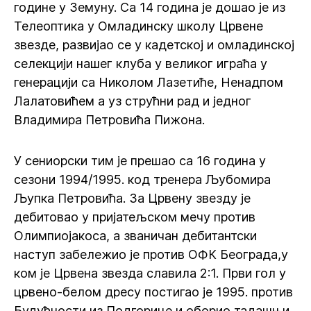
године у Земуну. Са 14 година је дошао је из
Телеоптика у Омладинску школу Црвене
звезде, развијао се у кадетској и омладинској
селекцији нашег клуба у великог играћа у
генерацији са Николом Лазетиће, Ненадпом
Лалатовићем а уз струћни рад и једног
Владимира Петровића Пижона.
У сениорски тим је прешао са 16 година у
сезони 1994/1995. код тренера Љубомира
Љупка Петровића. За Црвену звезду је
дебитовао у пријатељском мечу против
Олимпиојакоса, а званичан дебитантски
наступ забележио је против ОФК Београда,у
ком је Црвена звезда славила 2:1. Први гол у
црвено-белом дресу постигао је 1995. против
Будућности из Подгорице и оборио тадашњи