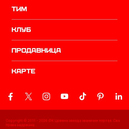
ТИМ
Клуб
продавница
Карте
Copyright © 2011 -
2026
ФК Црвена звезда званични портал. Сва
права задржана.