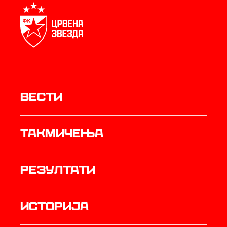
Вести
Такмичења
резултати
историја