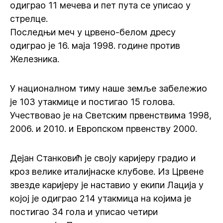
одиграо 11 мечева и пет пута се уписао у
стрелце.
Последњи меч у црвено-белом дресу
одиграо је 16. маја 1998. године против
Железника.
У националном тиму наше земље забележио
је 103 утакмице и постигао 15 голова.
Учествовао је на Светским првенствима 1998,
2006. и 2010. и Европском првенству 2000.
Дејан Станковић је своју каријеру градио и
кроз велике италијнаске клубове. Из Црвене
звезде каријеру је наставио у екипи Лација у
којој је одиграо 214 утакмица на којима је
постигао 34 гола и уписао четири