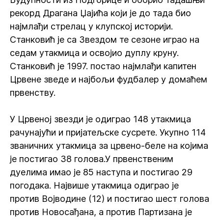
рекорд Драгана Џајића који је до тада био
најмлађи стрелац у клупској историји.
Станковић је са Звездом те сезоне играо на
седам утакмица и освојио дуплу круну.
Станковић је 1997. постао најмлађи капитен
Црвене зведе и најбољи фудбалер у домаћем
првенству.
У Црвеној звезди је одиграо 148 утакмица
рачунајући и пријатељске сусрете. Укупно 114
званичних утакмица за црвено-беле на којима
је постигао 38 голова.У првенственим
дуелима имао је 85 наступа и постигао 29
погодака. Највише утакмица одиграо је
против Војводине (12) и постигао шест голова
против Новосађана, а против Партизана је