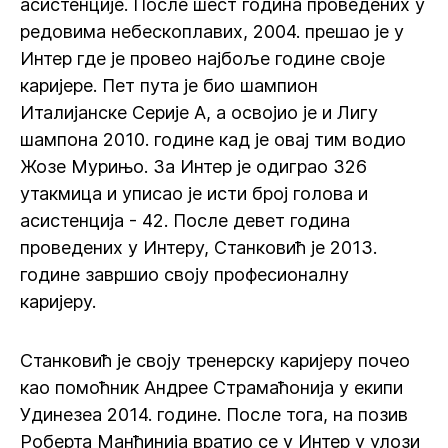
асистенције. После шест година проведених у
редовима небескоплавих, 2004. прешао је у
Интер где је провео најбоље године своје
каријере. Пет пута је био шампион
Италијанске Серије А, а освојио је и Лигу
шампона 2010. године кад је овај тим водио
Жозе Мурињо. За Интер је одиграо 326
утакмица и уписао је исти број голова и
асистенција - 42. После девет година
проведених у Интеру, Станковић је 2013.
године завршио своју професионалну
каријеру.
Станковић је своју тренерску каријеру почео
као помоћник Андрее Страмаћонија у екипи
Удинезеа 2014. године. После тога, на позив
Роберта Манћинија вратио се у Интер у улози