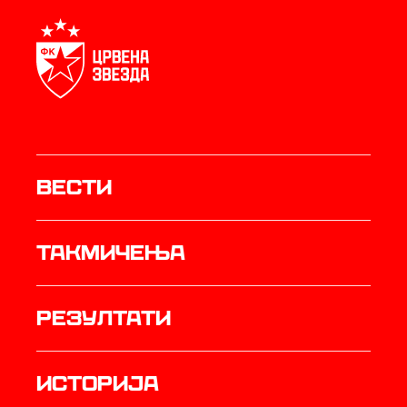
Вести
Такмичења
резултати
историја