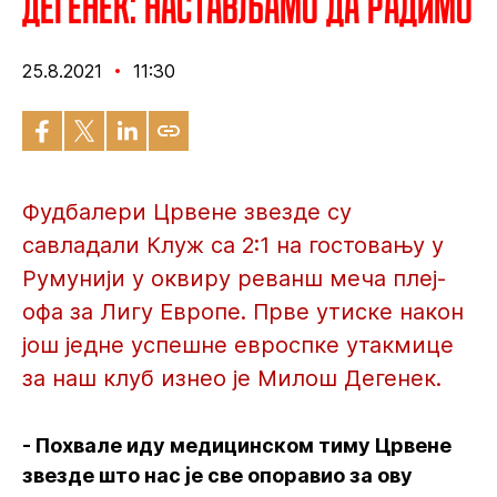
Дегенек: Настављамо да радимо
25.8.2021
11:30
Фудбалери Црвене звезде су
савладали Клуж са 2:1 на гостовању у
Румунији у оквиру реванш меча плеј-
офа за Лигу Европе. Прве утиске након
још једне успешне евроспке утакмице
за наш клуб изнео је Милош Дегенек.
- Похвале иду медицинском тиму Црвене
звезде што нас је све опоравио за ову