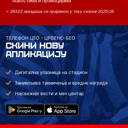
новостима и промоцијама
⭐ 38502 звездаша се пријавило у току сезоне 2025/26
ТЕЛЕФОН ЦЕО - ЦРВЕНО-БЕО
СКИНИ НОВУ
АПЛИКАЦИЈУ
Дигитална улазница на стадион
Занимљива такмичења и вредне награде
Најсвежије вести и меч центар