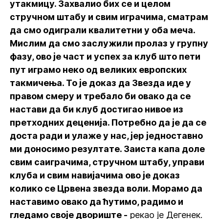
утакмицу. Захвалио бих се и целом
стручном штабу и свим играчима, сматрам
да смо одиграли квалитетни у оба меча.
Мислим да смо заслужили пролаз у групну
фазу, ово је част и успех за клуб што пети
пут играмо неко од великих европских
такмичења. То је доказ да Звезда иде у
правом смеру и требало би овако да се
настави да би клуб достигао нивое из
претходних деценија. Потребно да је да се
доста ради и улаже у нас, јер једноставно
ми доносимо резултате. Заиста капа доле
свим саиграчима, стручном штабу, управи
клуба и свим навијачима ово је доказ
колико се Црвена звезда воли. Морамо да
наставимо овако да ћутимо, радимо и
гледамо своје двориште -
рекао је Дегенек.