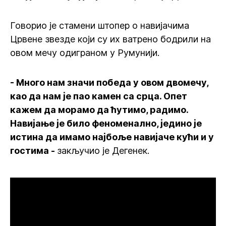
Говорио је стамени штопер о навијачима
Црвене звезде који су их ватрено бодрили на
овом мечу одиграном у Румунији.
- Много нам значи победа у овом двомечу,
као да нам је пао камен са срца. Опет
кажем да морамо да ћутимо, радимо.
Навијање је било феноменално, једино је
истина да имамо најбоље навијаче кући и у
гостима -
закључио је Дегенек.