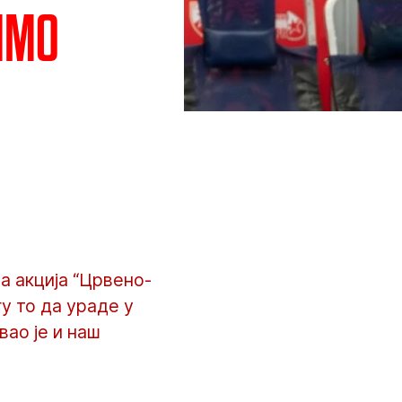
имо
а акција “Црвено-
у то да ураде у
вао је и наш