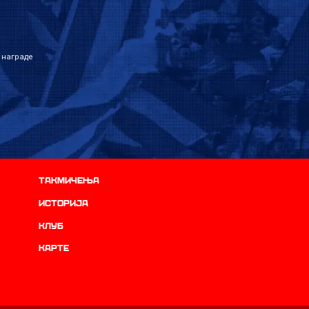
 награде
Такмичења
историја
Клуб
Карте