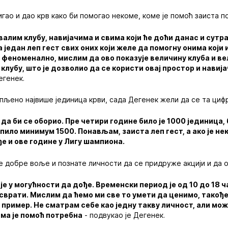
игао и дао крв како би помогао некоме, коме је помоћ заиста п
алим клубу, навијачима и свима који ће доћи данас и сутр
та један леп гест свих оних који желе да помогну онима који 
е феноменално, мислим да ово показује величину клуба и в
е клубу, што је дозволио да се користи овај простор и нави
егенек.
упљено највише јединица крви, сада Дегенек жели да се та циф
 да би се оборио. Пре четири године било је 1000 јединица, 
упило минимум 1500. Понављам, заиста леп гест, а ако је не
е и ове године у Лигу шампиона.
де добре воље и познате личности да се придруже акцији и да 
 је у могућности да дође. Временски период је од 10 до 18 
сврати. Мислим да ћемо ми све то умети да ценимо, такође
 пример. Не сматрам себе као једну такву личност, али мо
ма је помоћ потребна
- подвукао је Дегенек.