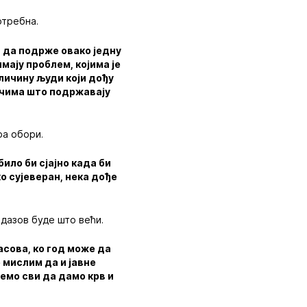
отребна.
а да подрже овако једну
имају проблем, којима је
еличину људи који дођу
јачима што подржавају
ра обори.
било би сјајно када би
ко сујеверан, нека дође
одазов буде што већи.
часова, ко год може да
 мислим да и јавне
жемо сви да дамо крв и