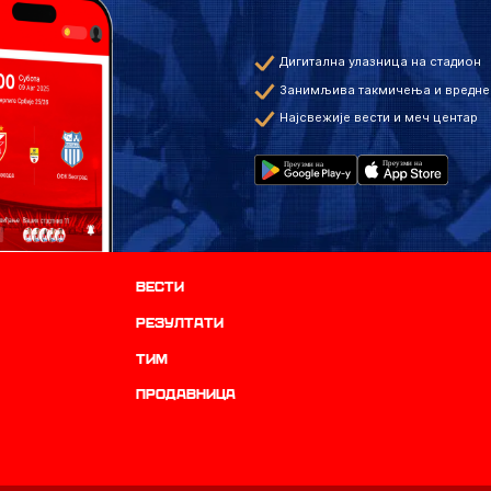
Дигитална улазница на стадион
Занимљива такмичења и вредне
Најсвежије вести и меч центар
Вести
резултати
ТИМ
продавница