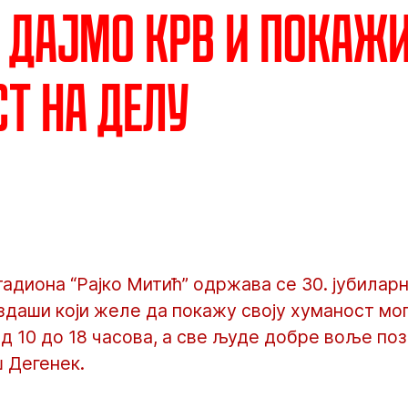
: Дајмо крв и покаж
т на делу
тадиона “Рајко Митић” одржава се 30. јубиларн
ездаши који желе да покажу своју хуманост мог
од 10 до 18 часова, а све људе добре воље поз
ш Дегенек.