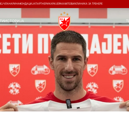
ЗЕЈ
ЧЛАНАРИНА
ФОНДАЦИЈА
ПАРТНЕРИ
КАРИЈЕРА
КАМПОВИ
КЛИНИКА ЗА ТРЕНЕРЕ
ТИ
ИСТОРИЈА
Т