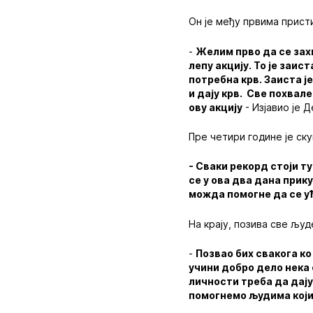
Он је међу првима прист
-
Желим прво да се захв
лепу акцију. То је заис
потребна крв. Заиста ј
и дају крв. Све похвал
ову акцију
- Изјавио је Д
Пре четири године је ск
- Сваки рекорд стоји ту
се у ова два дана прик
можда помогне да се уђ
На крају, позива све љу
-
Позвао бих свакога ко
учини добро дело нека 
личности треба да дају
помогнемо људима који