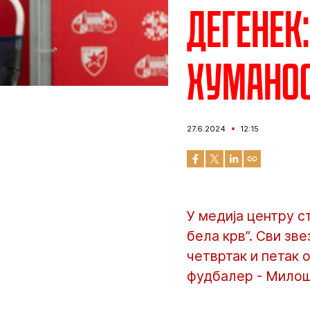
Дегенек
хуманос
27.6.2024
12:15
У медија центру с
бела крв”. Сви зв
четвртак и петак 
фудбалер - Мило