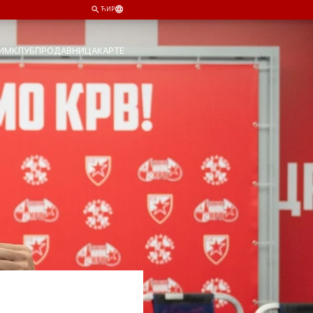
ЋИР
ИМ
КЛУБ
ПРОДАВНИЦА
КАРТЕ