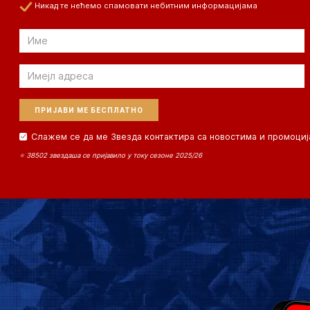
Никад те нећемо спамовати небитним информацијама
Email
Email
Слажем се да ме Звезда контактира са новостима и промоциј
⭐ 38502 звездаша се пријавило у току сезоне 2025/26