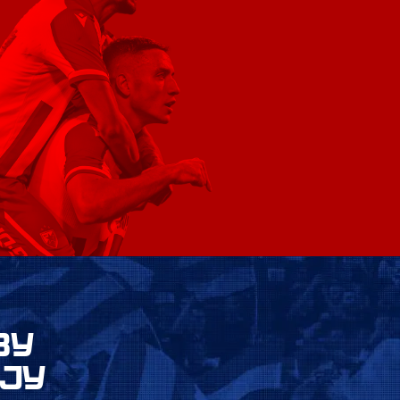
ВУ
ЈУ