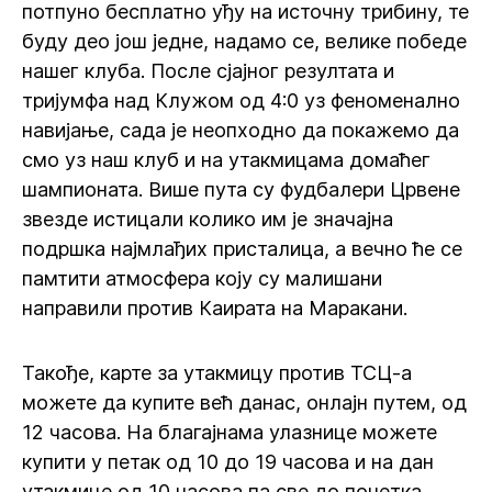
потпуно бесплатно уђу на источну трибину, те
буду део још једне, надамо се, велике победе
нашег клуба. После сјајног резултата и
тријумфа над Клужом од 4:0 уз феноменално
навијање, сада је неопходно да покажемо да
смо уз наш клуб и на утакмицама домаћег
шампионата. Више пута су фудбалери Црвене
звезде истицали колико им је значајна
подршка најмлађих присталица, а вечно ће се
памтити атмосфера коју су малишани
направили против Каирата на Маракани.
Такође, карте за утакмицу против ТСЦ-а
можете да купите већ данас, онлајн путем, од
12 часова. На благајнама улазнице можете
купити у петак од 10 до 19 часова и на дан
утакмице од 10 часова па све до почетка