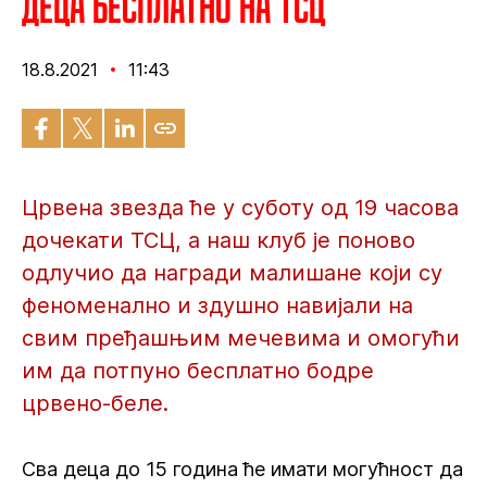
Деца бесплатно на ТСЦ
18.8.2021
11:43
Црвена звезда ће у суботу од 19 часова
дочекати ТСЦ, а наш клуб је поново
одлучио да награди малишане који су
феноменално и здушно навијали на
свим пређашњим мечевима и омогући
им да потпуно бесплатно бодре
црвено-беле.
Сва деца до 15 година ће имати могућност да