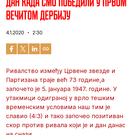
Дан када смо победили у првом
вечитом дербију
4.1.2020
2:30
Ривалство између Црвене звезде и
Партизана траје већ 73 године,а
започето је 5. јануара 1947. године. У
утакмици одиграној у врло тешким
временским условима наш тим је
славио (4:3) и тако започео позитиван
скор против ривала који је и дан данас
на снази.