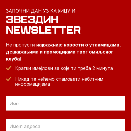
ЗАПОЧНИ ДАН УЗ КАФИЦУ И
ЗВЕЗДИН
NEWSLETTER
Не пропусти
најважније новости о утакмицама,
дешавањима и промоцијама твог омиљеног
клуба
!
Кратки имејлови за које ти треба 2 минута
Никад те нећемо спамовати небитним
информацијама
Email
Email