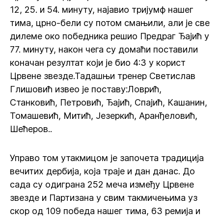
12, 25. и 54. минуту, најавио тријумф нашег
тима, црно-бели су потом смањили, али је све
дилеме око победника решио Предраг Ђајић у
77. минуту, након чега су домаћи поставили
коначан резултат који је био 4:3 у корист
Црвене звезде.Тадашњи тренер Светислав
Глишовић извео је поставу:
Ловрић,
Станковић, Петровић, Ђајић, Спајић, Кашанин,
Томашевић, Митић, Језеркић, Аранђеловић,
Шећеров..
Управо том утакмицом је започета традиција
вечитих дербија, која траје и дан данас. До
сада су одиграна 252 меча између Црвене
звезде и Партизана у свим такмичењима уз
скор од 109 победа нашег тима, 63 ремија и