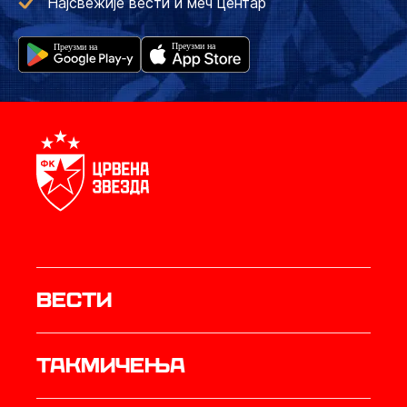
Најсвежије вести и меч центар
Вести
Такмичења