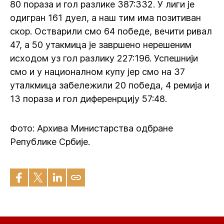
80 пораза и гол разлике 387:332. У лиги је
одигран 161 дуел, а наш тим има позитиван
скор. Остварили смо 64 победе, вечити ривал
47, а 50 утакмица је завршено нерешеним
исходом уз гол разлику 227:196. Успешнији
смо и у националном купу јер смо на 37
уталкмица забележили 20 победа, 4 ремија и
13 пораза и гол диференрцију 57:48.
Фото: Архива Министарства одбране
Републике Србије.