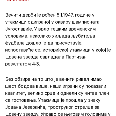
Вечити дерби је рођен 5.1.1947. године у
утакмици одиграној у оквиру шампионата
Југославије. У врло тешким временским
условима, неколико хиљада љубитеља
фудбала дошло је да присуствује,
испоставиће се, историјској утакмици у којој је
Црвена звезда савладала Партизан
резултатом 4:3.
Без обзира на то што је вечити ривал имао
шест бодова више, наши играчи су показали
квалитет, велико срце и однели су читав плен
са гостовања. Утакмица је прошла у знаку
Јована Језеркића, троструког стрелца за
Црвену звезду. Управо се његовим головима у