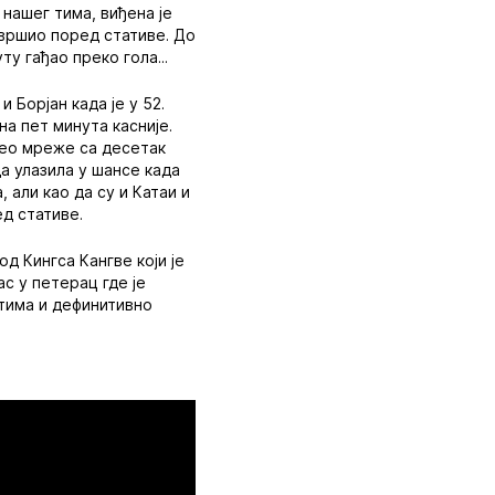
 нашег тима, виђена је
завршио поред стативе. До
у гађао преко гола...
 Борјан када је у 52.
на пет минута касније.
део мреже са десетак
да улазила у шансе када
, али као да су и Катаи и
ед стативе.
од Кингса Кангве који је
ас у петерац где је
тима и дефинитивно