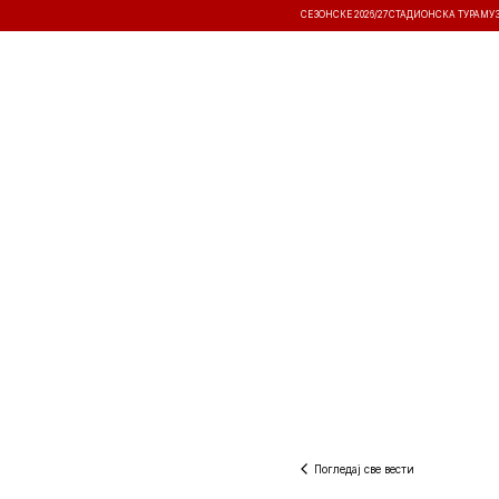
СЕЗОНСКЕ 2026/27
СТАДИОНСКА ТУРА
МУ
ВЕСТИ
ТАКМИЧЕЊА
РЕЗУЛТА
Погледај све вести