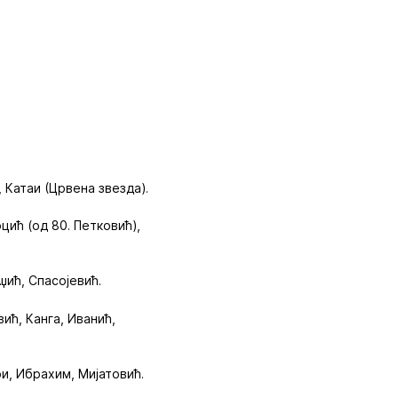
 Катаи (Црвена звезда).
цић (од 80. Петковић),
џић, Спасојевић.
ић, Канга, Иванић,
и, Ибрахим, Мијатовић.