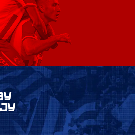
ВУ
ЈУ