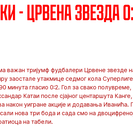
и - Црвена звезда 0:2
ма важан тријумф фудбалери Црвене звезде н
ру заостале утакмице седмог кола Суперлиге 
90 минута гласио 0:2. Гол за свако полувреме,
сандар Катаи после сјајног центаршута Канге, 
ва након уигране акције и додавања Иванића.
сали нова три бода и сада смо на двоцифрено
ратиоца на табели.