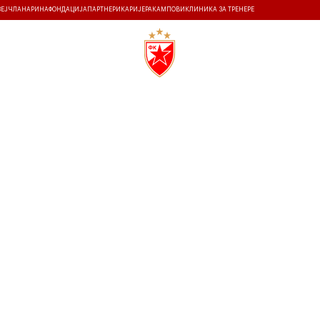
ЗЕЈ
ЧЛАНАРИНА
ФОНДАЦИЈА
ПАРТНЕРИ
КАРИЈЕРА
КАМПОВИ
КЛИНИКА ЗА ТРЕНЕРЕ
ТИ
ИСТОРИЈА
Т