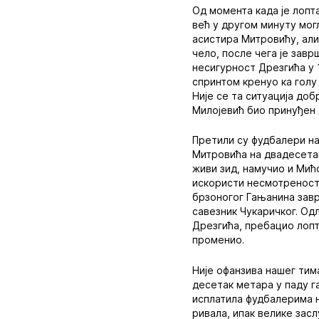
Од момента када је лопта
већ у другом минуту мог
асистира Митровићу, али 
чело, после чега је завр
несигурност Дрезгића у 
спринтом кренуо ка голу
Није се та ситуација доб
Милојевић био принуђен 
Претили су фудбалери на
Митровића на двадесетак
живи зид, намучио и Мић
искористи несмотреност 
брзоногог Гањанина заврш
савезник Чукаричког. Од
Дрезгића, пребацио лопт
променио.
Није офанзива нашег тима
десетак метара у паду г
исплатила фудбалерима н
ривала, ипак велике засл