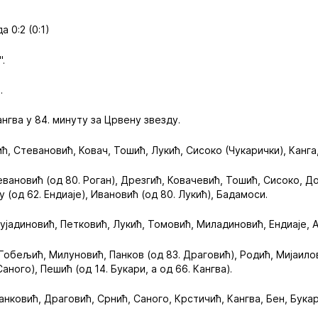
 0:2 (0:1)
.
.
ангва у 84. минуту за Црвену звезду.
, Стевановић, Ковач, Тошић, Лукић, Сисоко (Чукарички), Канга,
вановић (од 80. Роган), Дрезгић, Ковачевић, Тошић, Сисоко, До
у (од 62. Ендиаје), Ивановић (од 80. Лукић), Бадамоси.
ујадиновић, Петковић, Лукић, Томовић, Миладиновић, Ендиаје, А
Гобељић, Милуновић, Панков (од 83. Драговић), Родић, Мијаилов
аного), Пешић (од 14. Букари, а од 66. Кангва).
нковић, Драговић, Срнић, Саного, Крстичић, Кангва, Бен, Букар