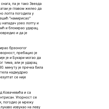
снага, па је тако Звезда
Катаи је главом желео да
но лопта погодила у
 Пешић "намирисао"
ш нападач узео лопту и
ић и блокирао ударац.
повредио и да је
лирао брзоногог
оворност, пребацио је
је је и Букари могао да
г тима, али је ударац
30. минуту је пречка била
 тела надмудрио
езултат се није
ед Ковачевића и са
ентрисан. Упорност се
и, погодио је мрежу
 лукаво извукао на леву