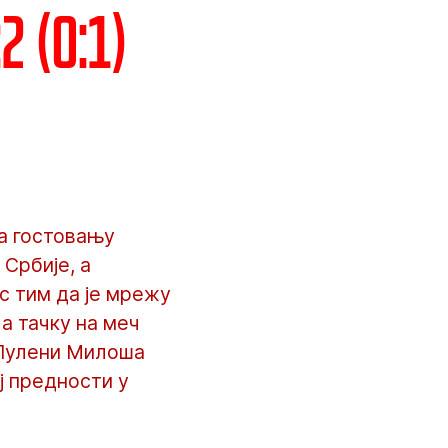
 (0:1)
а гостовању
Србије, а
 с тим да је мрежу
а тачку на меч
 Пулени Милоша
ј предности у