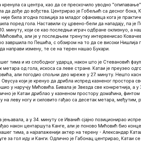
 кренула са центра, као да се прескочило уводно "опипавање" 
ла да дође до вођства. Центрирао је Гобељић са десног бока, 
није била згодна позиција за младог офанзивца кога је практич
шила поред гола. Наставили су црвено-бели да нападају, па је
10. минуту, који се као последњи играч одбране оклизнуо, а на
 Мићовића, али је у последњем тренутку интервенисао Ковачев
ро завршила по Пешића, с обзиром на то да се високи Нишлија 
да направи измену, те се на терен нашао Букари.
шег тима и из слободног ударца, након што је Стевановић фау
 метара од гола, искоса са леве стране. Катаи је преузео одг
овића, али погодио спољни део мреже у 27. минуту. Нешто касни
Овусуа који је кренуо да дрибла испред казненог простора сво
ио у наручју Мићовића. Бивала је Звезда све конкретнија, а у 
лично је Катаи дриблао у казненом простору домаћина, финтом
у на леву ногу и силовито гађао са десетак метара, међутим, р
 јењавала, а у 34. минуту се Иванић сјајно позиционирао испр
ађао након центаршута Канге, али је поново Мићовић био конц
ашег тима, а најзапаженији актер на терену - Александар Ката
уге за гол иду и Канги. Одлично је Габонац центрирао, Катаи се