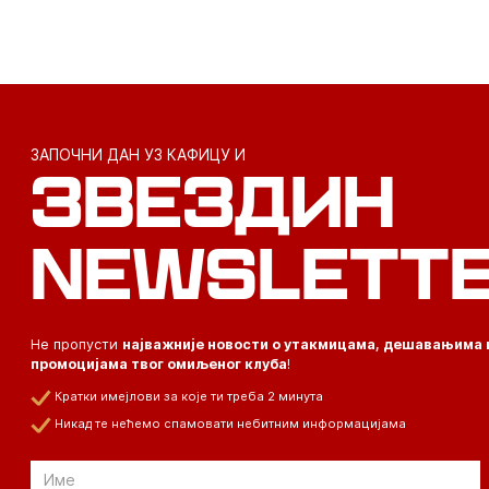
ЗАПОЧНИ ДАН УЗ КАФИЦУ И
ЗВЕЗДИН
NEWSLETT
Не пропусти
најважније новости о утакмицама, дешавањима 
промоцијама твог омиљеног клуба
!
Кратки имејлови за које ти треба 2 минута
Никад те нећемо спамовати небитним информацијама
Email