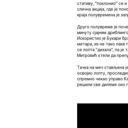
стативу, "поклонио" се и
слична акција, где је по
краја полувремена је зап
Друго полувреме је почел
минуту сјајним дриблинго
Искористио је Букари бр
метара, из не тако лаке 
се лопта "дизала", па је 
Митровић хтели да препу
Тачка на меч стављена је
освојио лопту, проследио
спремно чекао управо Ка
решили све дилеме око 