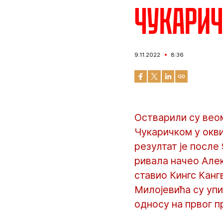
Чукаричк
9.11.2022
8:36
Остварили су вео
Чукаричком у окви
резултат је после 
ривала начео Алек
ставио Кингс Канг
Милојевића су упи
односу на првог п