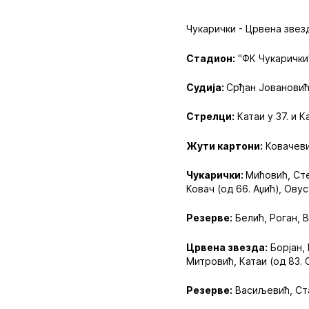
Чукарички - Црвена звезда
Стадион:
"ФК Чукарички"
Судија:
Срђан Јовановић
Стрелци:
Катаи у 37. и К
Жути картони:
Ковачевић
Чукарички:
Мићовић, Сте
Ковач (од 66. Аџић), Овус
Резерве:
Белић, Роган, В
Црвена звезда:
Борјан, 
Митровић, Катаи (од 83. С
Резерве:
Васиљевић, Ста