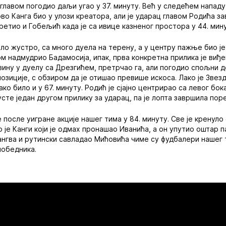
 главом погодио даљи угао у 37. минуту. Већ у следећем нападу
ново Канга био у улози креатора, али је ударац главом Родића 
ретио и Гобељић када је са ивице казненог простора у 44. минут
о жустро, са много дуела на терену, а у центру пажње био је и
м надмудрио Бадамосија, ипак, прва конкретна прилика је виђе
зину у дуелу са Дрезгићем, претрчао га, али погодио спољни 
позиције, с обзиром да је отишао превише искоса. Лако је Звез
тако било и у 67. минуту. Родић је сјајно центрирао са левог бока
сте један другом прилику за ударац, па је лопта завршила пор
 после уигране акције нашег тима у 84. минуту. Све је кренуло 
 је Канги који је одмах пронашао Иванића, а он упутио оштар п
нгва и рутински савладао Мићовића чиме су фудбалери нашег 
победника.