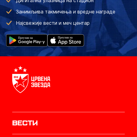
Дигитална улазница на стадион
Занимљива такмичења и вредне награде
Најсвежије вести и меч центар
Вести