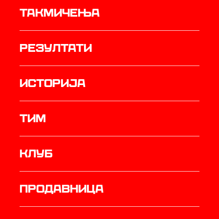
Такмичења
резултати
историја
ТИМ
Клуб
продавница