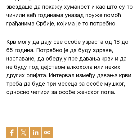
звездаше да покажу хуманост и као што су то
чинили већ годинама уназад пруже помоћ
грађанима Србије, којима је то потребно.
Крв могу да дају све особе узраста од 18 до
65 година. Потребно је да буду здраве,
наспаване, да обедују пре давања крви и да
не буду под дејством алкохола или неких
других опијата. Интервал између давања крви
треба да буде три месеца за особе мушког,
односно четири за особе женског пола.