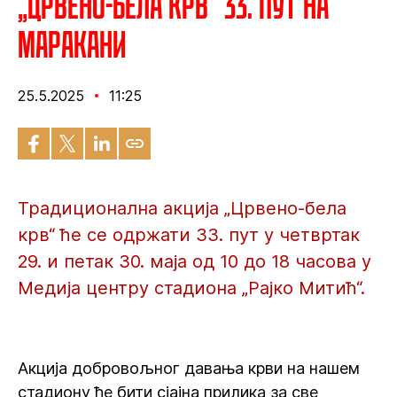
„Црвено-бела крв“ 33. пут на
Маракани
25.5.2025
11:25
Традиционална акција „Црвено-бела
крв“ ће се одржати 33. пут у четвртак
29. и петак 30. маја од 10 до 18 часова у
Медија центру стадиона „Рајко Митић“.
Акција добровољног давања крви на нашем
стадиону ће бити сјајна прилика за све