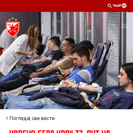
ЋИР
Погледај све вести