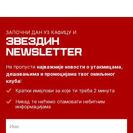
ЗАПОЧНИ ДАН УЗ КАФИЦУ И
ЗВЕЗДИН
NEWSLETTER
Не пропусти
најважније новости о утакмицама,
дешавањима и промоцијама твог омиљеног
клуба
!
Кратки имејлови за које ти треба 2 минута
Никад те нећемо спамовати небитним
информацијама
Email