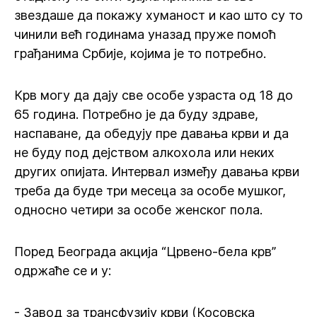
звездаше да покажу хуманост и као што су то
чинили већ годинама уназад пруже помоћ
грађанима Србије, којима је то потребно.
Крв могу да дају све особе узраста од 18 до
65 година. Потребно је да буду здраве,
наспаване, да обедују пре давања крви и да
не буду под дејством алкохола или неких
других опијата. Интервал између давања крви
треба да буде три месеца за особе мушког,
односно четири за особе женског пола.
Поред Београда акција “Црвено-бела крв”
одржаће се и у:
- Завод за трансфузију крви (Косовска