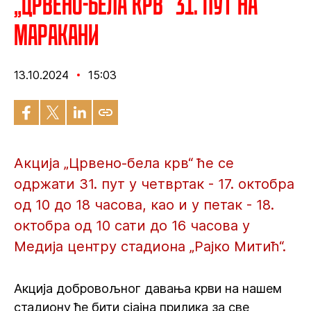
„Црвено-бела крв“ 31. пут на
Маракани
13.10.2024
15:03
Акција „Црвено-бела крв“ ће се
одржати 31. пут у четвртак - 17. октобра
од 10 до 18 часова, као и у петак - 18.
октобра од 10 сати до 16 часова у
Медија центру стадиона „Рајко Митић“.
Акција добровољног давања крви на нашем
стадиону ће бити сјајна прилика за све