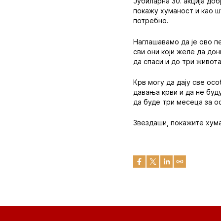
Јубиларна 30. акција до
покажу хуманост и као ш
потребно.
Наглашавамо да је ово п
сви они који желе да дон
да спаси и до три живота
Крв могу да дају све осо
давања крви и да не буд
да буде три месеца за о
Звездаши, покажите хум