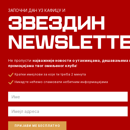
ЗАПОЧНИ ДАН УЗ КАФИЦУ И
ЗВЕЗДИН
NEWSLETT
Не пропусти
најважније новости о утакмицама, дешавањима 
промоцијама твог омиљеног клуба
!
Кратки имејлови за које ти треба 2 минута
Никад те нећемо спамовати небитним информацијама
Email
Email