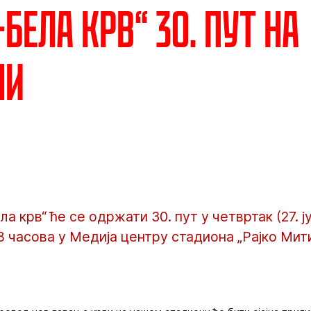
бела крв“ 30. пут на
ни
а крв“ ће се одржати 30. пут у четвртак (27. ју
 18 часова у Медија центру стадиона „Рајко Мит