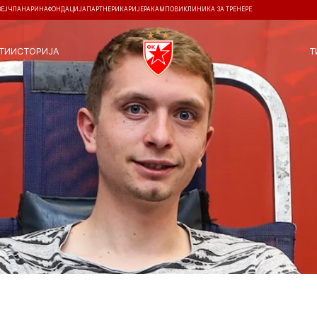
ЗЕЈ
ЧЛАНАРИНА
ФОНДАЦИЈА
ПАРТНЕРИ
КАРИЈЕРА
КАМПОВИ
КЛИНИКА ЗА ТРЕНЕРЕ
ТИ
ИСТОРИЈА
Т