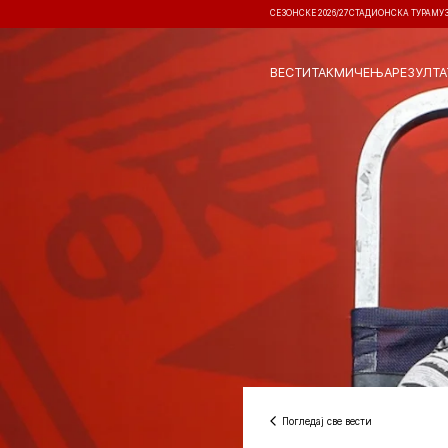
СЕЗОНСКЕ 2026/27
СТАДИОНСКА ТУРА
МУ
ВЕСТИ
ТАКМИЧЕЊА
РЕЗУЛТА
Погледај све вести