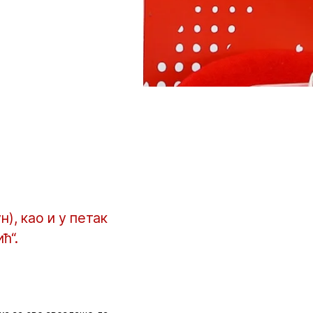
н), као и у петак
ић“.