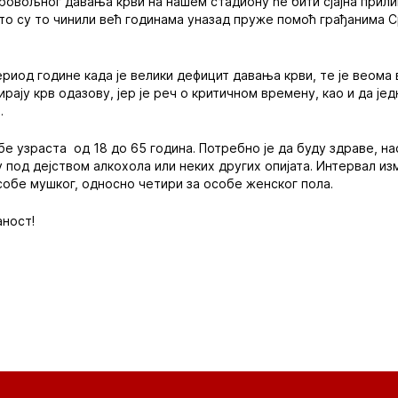
бровољног давања крви на нашем стадиону ће бити сјајна прили
то су то чинили већ годинама уназад пруже помоћ грађанима Ср
ериод године када је велики дефицит давања крви, те је веома
ирају крв одазову, јер је реч о критичном времену, као и да је
.
бе узраста од 18 до 65 година. Потребно је да буду здраве, на
у под дејством алкохола или неких других опијата. Интервал и
собе мушког, односно четири за особе женског пола.
аност!