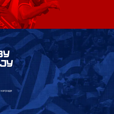
ВУ
ЈУ
 награде