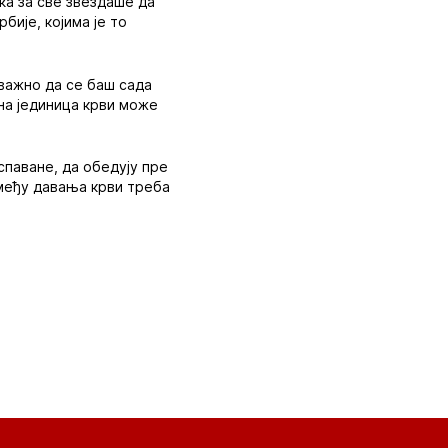
ка за све звездаше да
бије, којима је то
 важно да се баш сада
дна јединица крви може
спаване, да обедују пре
змеђу давања крви треба