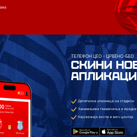
ама
ТЕЛЕФОН ЦЕО - ЦРВЕНО-БЕО
СКИНИ НО
АПЛИКАЦИ
Дигитална улазница на стадион
Занимљива такмичења и вредне
Најсвежије вести и меч центар