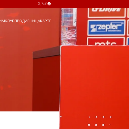
ЋИР
ИМ
КЛУБ
ПРОДАВНИЦА
КАРТЕ