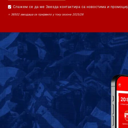
Слажем се да ме Звезда контактира са новостима и промоциј
⭐ 38502 звездаша се пријавило у току сезоне 2025/26