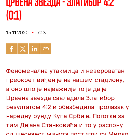
Црвена звезда - Златибор 4:2
(0:1)
15.11.2020
7:13
Феноменална утакмица и невероватан
преокрет виђен је на нашем стадиону,
а оно што је најважније то је да је
Црвена звезда савладала Златибор
резултатом 4:2 и обезбедила пролазак у
наредну рунду Купа Србије. Поготке за
тим Дејана Станковића и то у распону
од шеснаест минута постигли су Мирко