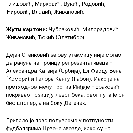
Глишовић, Мирковић, Вукић, Радовић,
Ћировић, Владић, Живановић.
Жути картони:
Чубраковић, Милорадовић,
Живановић, Ђокић (Златибор).
Дејан Станковић за ову утакмицу није могао
да рачуна на тројицу репрезентативаца -
Александра Катаија (Србија), Ел Фарду Бена
(Комори) и Гелора Кангу (Габон). Иако је на
претходном мечу против Инђије - Ераковић
покривао позицију левог бека, овог пута је он
био штопер, а на боку Дегенек.
Припало је прво полувреме у потпуности
фудбалерима Црвене звезде, иако су на