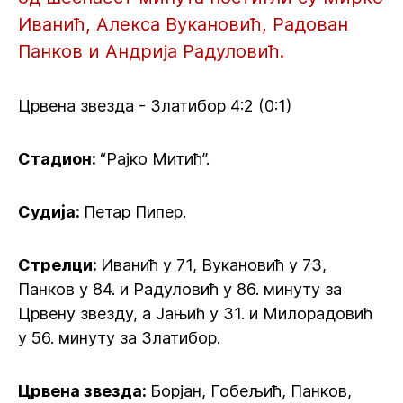
Иванић, Алекса Вукановић, Радован
Панков и Андрија Радуловић.
Црвена звезда - Златибор 4:2 (0:1)
Стадион:
“Рајко Митић”.
Судија:
Петар Пипер.
Стрелци:
Иванић у 71, Вукановић у 73,
Панков у 84. и Радуловић у 86. минуту за
Црвену звезду, а Јањић у 31. и Милорадовић
у 56. минуту за Златибор.
Црвена звезда:
Борјан, Гобељић, Панков,