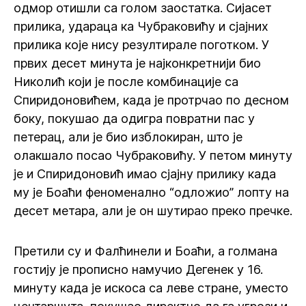
одмор отишли са голом заостатка. Сијасет
прилика, удараца ка Чубраковићу и сјајних
прилика које нису резултирале поготком. У
првих десет минута је најконкретнији био
Николић који је после комбинације са
Спиридоновићем, када је протрчао по десном
боку, покушао да одигра повратни пас у
петерац, али је био изблокиран, што је
олакшало посао Чубраковићу. У петом минуту
је и Спиридоновић имао сјајну прилику када
му је Боаћи феноменално “одложио” лопту на
десет метара, али је он шутирао преко пречке.
Претили су и Фалћинели и Боаћи, а голмана
гостију је прописно намучио Дегенек у 16.
минуту када је искоса са леве стране, уместо