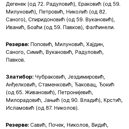
Дегенек (од 72. Радуловић), Ераковић (од 59.
Милуновић), Петровић, Николић (од 82.
Саного), Спиридоновић (од 59. Вукановић),
Иванић, Боаћи (од 59. Павков), Фалћинели.
Резерве:
Поповић, Милуновић, Хајдин,
Саного, Симић, Вукановић, Радуловић,
Павков.
Златибор:
Чубраковић, Јездимировић,
Анђелковић, Стаменковић, Ђаковац, Ђокић
(од 65. Живановић), Петронијевић,
Милорадовић, Јањић (од 90. Владић), Крстић,
Исламовић (од 87. Николов).
Резерве:
Савић, Почек, Николов, Видић,