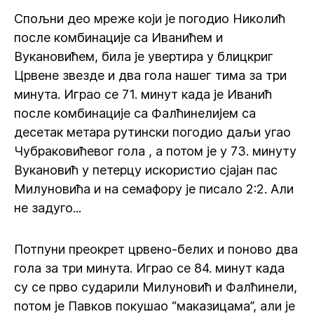
Спољни део мреже који је погодио Николић
после комбинације са Иванићем и
Вукановићем, била је увертира у блицкриг
Црвене звезде и два гола нашег тима за три
минута. Играо се 71. минут када је Иванић
после комбинације са Фалћинелијем са
десетак метара рутински погодио даљи угао
Чубраковићевог гола , а потом је у 73. минуту
Вукановић у петерцу искористио сјајан пас
Милуновића и на семафору је писало 2:2. Али
не задуго...
Потпуни преокрет црвено-белих и поново два
гола за три минута. Играо се 84. минут када
су се прво сударили Милуновић и Фалћинели,
потом је Павков покушао “маказицама”, али је