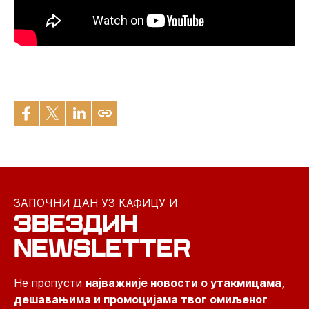
ЗАПОЧНИ ДАН УЗ КАФИЦУ И
ЗВЕЗДИН
NEWSLETTER
Не пропусти
најважније новости о утакмицама,
дешавањима и промоцијама твог омиљеног