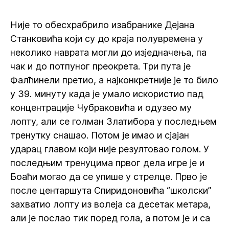
Није то обесхрабрило изабранике Дејана
Станковића који су до краја полувремена у
неколико наврата могли до изједначења, па
чак и до потпуног преокрета. Три пута је
Фалћинели претио, а најконкретније је то било
у 39. минуту када је умало искористио пад
концентрације Чубраковића и одузео му
лопту, али се голман Златибора у последњем
тренутку снашао. Потом је имао и сјајан
ударац главом који није резултовао голом. У
последњим тренуцима првог дела игре је и
Боаћи могао да се упише у стрелце. Прво је
после центаршута Спиридоновића “школски”
захватио лопту из волеја са десетак метара,
али је послао тик поред гола, а потом је и са