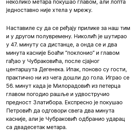
неколико метара покушао главом, али лопта
једноставно није хтела у мрежу.
Наставиле су да се ређају прилике за наш тим
и у другом полувремену. Николић је шутирао
у 47. минуту са дистанце, а онда се и два
минута касније Боаћи “поклонио” и главом
гађао у Чубраковића, после сјајног
центаршута Дегенека. Ипак, поново су гости,
практично ни из чега дошли до гола. Играо се
56. минут када је Милорадовић из петерца
главом погодио рашље и удвостручио
предност Златибора. Експресно је покушао
Петровић да одговори свега два минута
касније, али је Чубраковић одбранио ударац
са двадесетак метара.