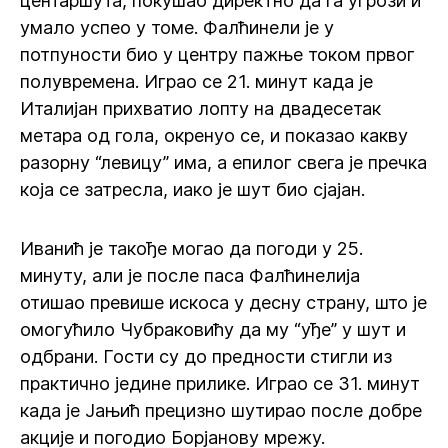
центаршута, покушао директно да га угрози и
умало успео у томе. Фалћинели је у
потпуности био у центру пажње током првог
полувремена. Играо се 21. минут када је
Италијан прихватио лопту на двадесетак
метара од гола, окренуо се, и показао какву
разорну “левицу” има, а епилог свега је пречка
која се затресла, иако је шут био сјајан.
Иванић је такође могао да погоди у 25.
минуту, али је после паса Фалћинелија
отишао превише искоса у десну страну, што је
омогућило Чубраковићу да му “уђе” у шут и
одбрани. Гости су до предности стигли из
практично једине прилике. Играо се 31. минут
када је Јањић прецизно шутирао после добре
акције и погодио Борјанову мрежу.