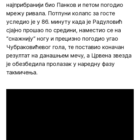
најприбранији био Панков и петом погодио
мрежу ривала. Потпуни колапс за госте
уследио је у 86. минуту када је Радуловић
сјајно прошао по средини, наместио се на
“снажнију” ногу и прецизно погодио угао
Чубраковићевог гола, те поставио коначан
резултат на данашњем мечу, а Црвена звезда
је обезбедила пролазак у наредну фазу
такмичења.