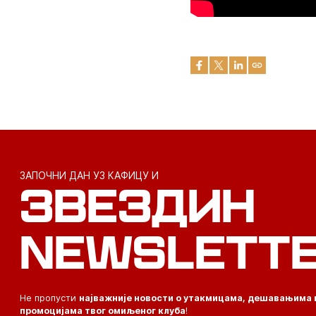
ЗАПОЧНИ ДАН УЗ КАФИЦУ И
ЗВЕЗДИН
NEWSLETT
Не пропусти
најважније новости о утакмицама, дешавањима 
промоцијама твог омиљеног клуба
!