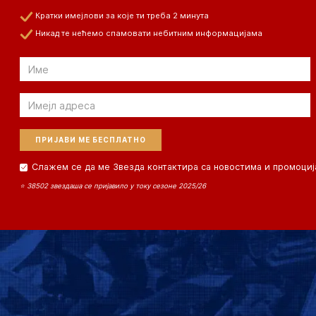
Кратки имејлови за које ти треба 2 минута
Никад те нећемо спамовати небитним информацијама
Email
Email
Слажем се да ме Звезда контактира са новостима и промоциј
⭐ 38502 звездаша се пријавило у току сезоне 2025/26