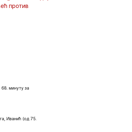
 већ против
у 68. минуту за
га, Иванић (од 75.