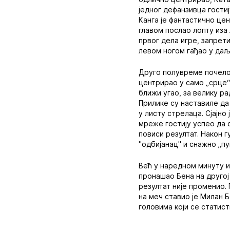
једног дефанзивца гостиј
Канга је фантастично це
главом послао лопту иза
првог дела игре, запрети
левом ногом гађао у даљ
Друго полувреме почело 
центрирао у само „срце“ 
ближи угао, за велику р
Прилике су наставиле да 
у листу стрелаца. Сјајн
мреже гостију успео да о
повиси резултат. Након 
"одбијанац" и снажно „пу
Већ у наредном минуту и
пронашао Бена на другој
резултат није променио. 
на меч ставио је Милан Б
головима који се статист