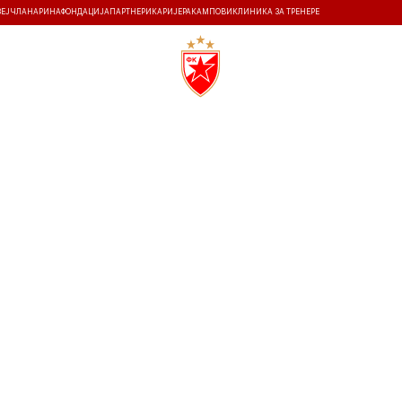
ЗЕЈ
ЧЛАНАРИНА
ФОНДАЦИЈА
ПАРТНЕРИ
КАРИЈЕРА
КАМПОВИ
КЛИНИКА ЗА ТРЕНЕРЕ
ТИ
ИСТОРИЈА
Т