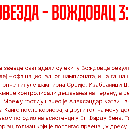
везда – Вождовац 3:1
 звезде савладали су екипу Вождовца резулта
еј – офа националног шампионата, и на тај на
стопне титуле шампиона Србије. Изабраници Д
кмице контролисали дешавања на терену, а ре
. Мрежу гостију начео је Александар Катаи нак
 Канге после корнера, а други гол на мечу де
главом погодио на асистенцију Ел Фарду Бена. Т
орјан, голман који је постигао првенац у дресу