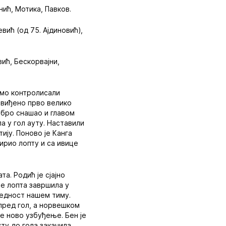
нић, Мотика, Павков.
вић (од 75. Ајдиновић),
ић, Бескорвајни,
смо контролисали
е виђено прво велико
обро снашао и главом
ла у гол ауту. Наставили
ију. Поново је Канга
ирио лопту и са ивице
а. Родић је сјајно
је лопта завршила у
редност нашем тиму.
 пред гол, а норвешком
је ново узбуђење. Бен је
уту до гола закачила