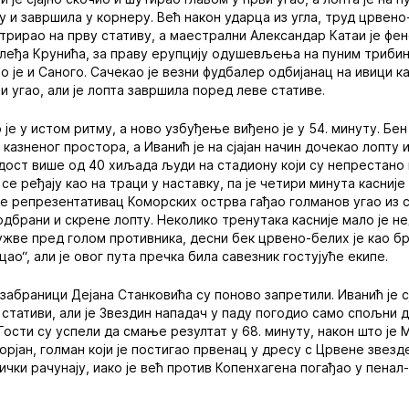
у и завршила у корнеру. Већ након ударца из угла, труд црвено
нтрирао на прву стативу, а маестрални Александар Катаи је фе
 леђа Крунића, за праву ерупцију одушевљења на пуним трибин
о је и Саного. Сачекао је везни фудбалер одбијанац на ивици к
и угао, али је лопта завршила поред леве стативе.
је у истом ритму, а ново узбуђење виђено је у 54. минуту. Бен
казненог простора, а Иванић је на сјајан начин дочекао лопту и
адост више од 40 хиљада људи на стадиону који су непрестано
се ређају као на траци у наставку, па је четири минута касније
о је репрезентативац Коморских острва гађао голманов угао из 
дбрани и скрене лопту. Неколико тренутака касније мало је не
гужве пред голом противника, десни бек црвено-белих је као б
цао“, али је овог пута пречка била савезник гостујуће екипе.
забраници Дејана Станковића су поново запретили. Иванић је сј
 стативи, али је Звездин нападач у паду погодио само спољни 
Гости су успели да смање резултат у 68. минуту, након што је
орјан, голман који је постигао првенац у дресу с Црвене звезде
ички рачунају, иако је већ против Копенхагена погађао у пенал-