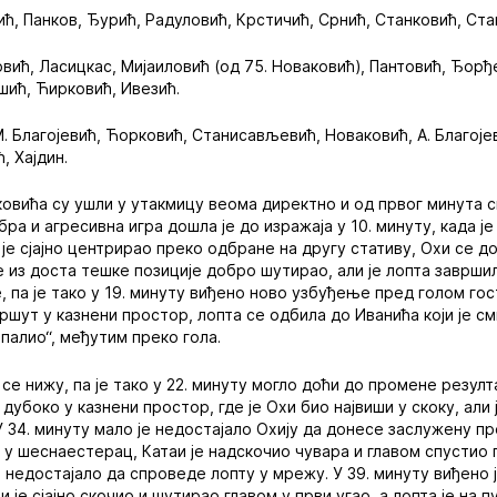
ћ, Панков, Ђурић, Радуловић, Крстичић, Срнић, Станковић, Ста
вић, Ласицкас, Мијаиловић (од 75. Новаковић), Пантовић, Ђорђе
шић, Ћирковић, Ивезић.
. Благојевић, Ћорковић, Станисављевић, Новаковић, А. Благојев
, Хајдин.
овића су ушли у утакмицу веома директно и од првог минута 
а и агресивна игра дошла је до изражаја у 10. минуту, када ј
 је сјајно центрирао преко одбране на другу стативу, Охи се д
 је из доста тешке позиције добро шутирао, али је лопта заврши
 па је тако у 19. минуту виђено ново узбуђење пред голом гост
ршут у казнени простор, лопта се одбила до Иванића који је см
алио“, међутим преко гола.
се нижу, па је тако у 22. минуту могло доћи до промене резултат
дубоко у казнени простор, где је Охи био највиши у скоку, али 
 У 34. минуту мало је недостајало Охију да донесе заслужену п
о у шеснаестерац, Катаи је надскочио чувара и главом спустио
 недостајало да спроведе лопту у мрежу. У 39. минуту виђено 
 је сјајно скочио и шутирао главом у први угао, а лопта је на п