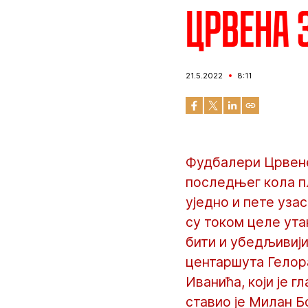
Црвена з
21.5.2022
8:11
Фудбалери Црвене
последњег кола пл
уједно и пете уза
су током целе ута
бити и убедљивији
центаршута Гелора
Иванића, који је 
ставио је Милан Б