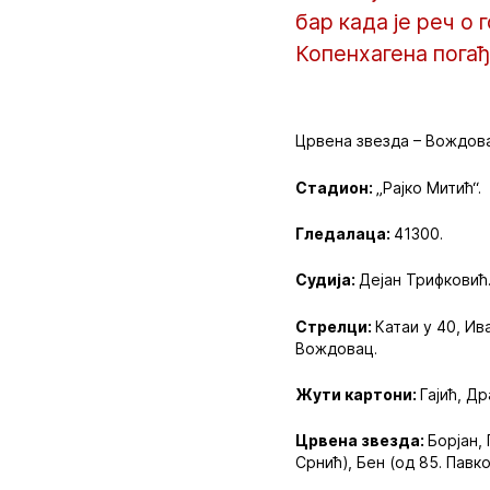
бар када је реч о 
Копенхагена погађ
Црвена звезда – Вождовац
Стадион:
„Рајко Митић“.
Гледалаца:
41300.
Судија:
Дејан Трифковић
Стрелци:
Катаи у 40, Ив
Вождовац.
Жути картони:
Гајић, Д
Црвена звезда:
Борјан, 
Срнић), Бен (од 85. Павко