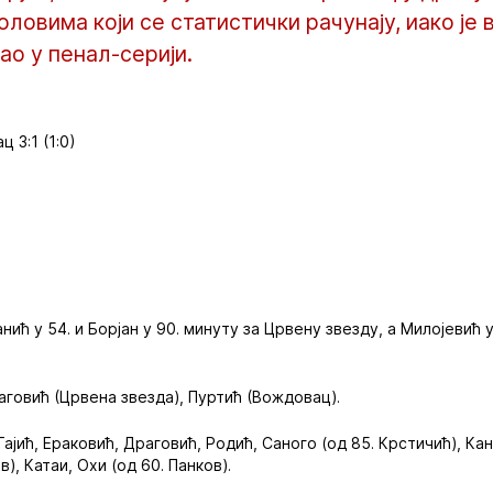
головима који се статистички рачунају, иако је
ао у пенал-серији.
 3:1 (1:0)
.
анић у 54. и Борјан у 90. минуту за Црвену звезду, а Милојевић 
раговић (Црвена звезда), Пуртић (Вождовац).
Гајић, Ераковић, Драговић, Родић, Саного (од 85. Крстичић), Кан
в), Катаи, Охи (од 60. Панков).