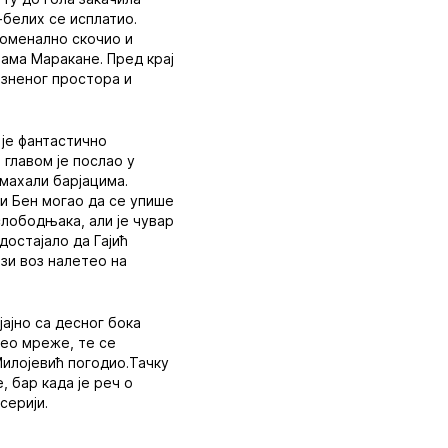
-белих се исплатио.
номенално скочио и
ама Маракане. Пред крај
азненог простора и
 је фантастично
 главом је послао у
 махали барјацима.
 и Бен могао да се упише
слободњака, али је чувар
достајало да Гајић
рзи воз налетео на
ајно са десног бока
део мреже, те се
 Милојевић погодио.Тачку
, бар када је реч о
серији.