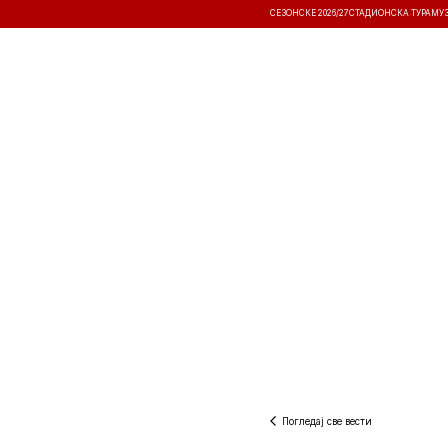
СЕЗОНСКЕ 2026/27
СТАДИОНСКА ТУРА
МУ
ВЕСТИ
ТАКМИЧЕЊА
РЕЗУЛТА
Погледај све вести