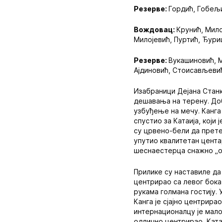
Резерве:
Гордић, Гобељи
Вождовац:
Крунић, Мило
Милојевић, Пуртић, Ђури
Резерве:
Вукашиновић, М
Ајдиновић, Стоисављевић
Изабраници Дејана Станк
дешавања на терену. Добр
узбуђење на мечу. Канга
спустио за Катаија, који
су црвено-бели да прете,
упутио квалитетан цента
шеснаестерца снажно „оп
Прилике су наставиле да 
центрирао са левог бока 
рукама голмана гостију.
Канга је сјајно центрира
интернационалцу је мало
одлично центрирао, Катаи