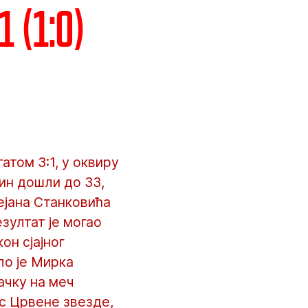
 (1:0)
том 3:1, у оквиру
чин дошли до 33,
ејана Станковића
зултат је могао
он сјајног
ло је Мирка
ачку на меч
 с Црвене звезде,