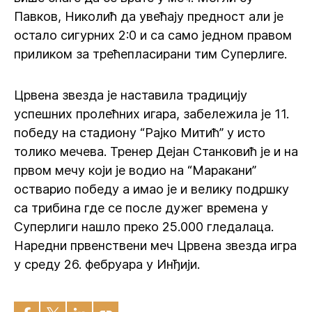
Павков, Николић да увећају предност али је
остало сигурних 2:0 и са само једном правом
приликом за трећепласирани тим Суперлиге.
Црвена звезда је наставила традицију
успешних пролећних игара, забележила је 11.
победу на стадиону “Рајко Митић” у исто
толико мечева. Тренер Дејан Станковић је и на
првом мечу који је водио на “Маракани”
остварио победу а имао је и велику подршку
са трибина где се после дужег времена у
Суперлиги нашло преко 25.000 гледалаца.
Наредни првенствени меч Црвена звезда игра
у среду 26. фебруара у Инђији.