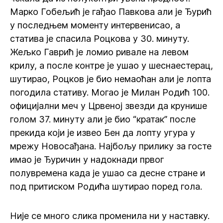
Марко Гобељић је гађао Павкова али је Ђурић
у последњем моменту интервенисао, а
статива је спасила Роцкова у 30. минуту.
Жељко Гаврић је ломио ривале на левом
крилу, а после контре је ушао у шеснаестерац,
шутирао, Роцков је био немаоћан али је лопта
погодила стативу. Могао је Милан Родић 100.
официјални меч у Црвеној звезди да крунише
голом 37. минуту али је био “кратак” после
прекида који је извео Бен да лопту угура у
мрежу Новосађана. Најбољу прилику за госте
имао је Ђуричин у надокнади првог
полувремена када је ушао са десне стране и
под притиском Родића шутирао поред гола.
Није се много слика променила ни у наставку.