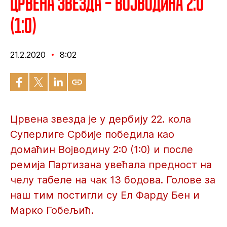
Црвена звезда – Војводина 2:0
(1:0)
21.2.2020
8:02
Црвена звезда је у дербију 22. кола
Суперлиге Србије победила као
домаћин Војводину 2:0 (1:0) и после
ремија Партизана увећала предност на
челу табеле на чак 13 бодова. Голове за
наш тим постигли су Ел Фарду Бен и
Марко Гобељић.