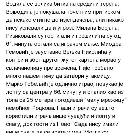
Водила се велика битка на средини терена,
Војводина је покушала почетним притиском
да некако стигне до изјендачења, али никако
нису успевали да и угрозе Милана Борјана.
Ризиковали су гости али и грешили па су од
61. минута остали са играчем мање. Миодраг
Гемовић је зауставио Вељка Николића у
контри и због другог жутог картона морао у
свлачаионицу пре времена. Није требало
много нашем тиму да затвори утакмицу.
Марко Гобељић је одлично играо, повукао је
лопту са центра у 66. минуту и опалио као из
топа са 25 метара погодивши “малу мрежицу”
немоћног Роцкова. Наши играчи су вешто
користили играча више чувајући и лопту и
снагу, док гости из Новог Сада нису имали
више снаге да се врате у меч. Могли су