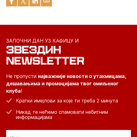
ЗАПОЧНИ ДАН УЗ КАФИЦУ И
ЗВЕЗДИН
NEWSLETTER
Не пропусти
најважније новости о утакмицама,
дешавањима и промоцијама твог омиљеног
клуба
!
Кратки имејлови за које ти треба 2 минута
Никад те нећемо спамовати небитним
информацијама
Email