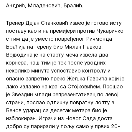
Андрић, Младеновић, Бралић.
Тренер Дејан Станковић извео је готово исту
поставу као и на премијери против Чукаричког
с тим да је уместо повређеног Ричмонда
Боаћија на терену био Милан Павков.
Војводина је на старту меча извела два
корнера, наш тим је тек после уводних
неколико минута успоставио контролу и
опасно запретио преко Жељка Гаврића који је
лако излазио на крај са Стојковићем. Прошао
је Звездин млади репрезентативац по левој
страни, послао одличну повратну лопту а
Бенов ударац са десетак метара био је
изблокиран. Играчи из Новог Сада доста
добро су парирали у пољу само у првих 20-