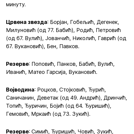
минуту.
Црвена звезда
: Борјан, Гобељић, Дегенек,
Милуновић (од 77. Бабић), Родић, Петровић
(од 67. Вулић), Јованчић, Николић, Гаврић (од
67. Вукановић), Бен, Павков.
Резерве
: Поповић, Панков, Бабић, Вулић,
Иванић, Матео Гарсија, Вукановић.
Војводина
: Роцков, Стојковић, Ђурић,
Саничанин, Деветак (од 49. Андрић), Дринчић,
Топић, Ђуричин, Бојић (од 64. Ђуришић),
Гемовић, Мркаић (од 73. Зукић).
Резерве
: Симић, Ђуришић, Човић, Зукић,