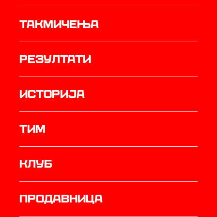
Такмичења
резултати
историја
ТИМ
Клуб
продавница