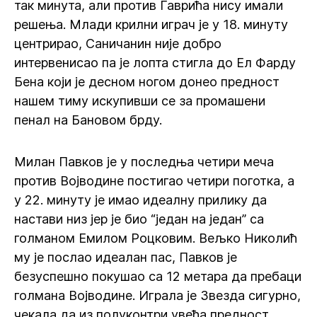
так минута, али против Гаврића нису имали
решења. Млади крилни играч је у 18. минуту
центрирао, Саничанин није добро
интервенисао па је лопта стигла до Ел Фарду
Бена који је десном ногом донео предност
нашем тиму искупивши се за промашени
пенал на Бановом брду.
Милан Павков је у последња четири меча
против Војводине постигао четири поготка, а
у 22. минуту је имао идеалну прилику да
настави низ јер је био “један на један” са
голманом Емилом Роцковим. Вељко Николић
му је послао идеалан пас, Павков је
безуспешно покушао са 12 метара да пребаци
голмана Војводине. Играла је Звезда сигурно,
чекала да из полуконтри увећа предност.