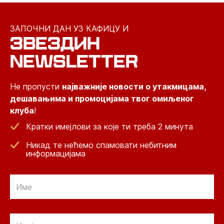
ЗАПОЧНИ ДАН УЗ КАФИЦУ И
ЗВЕЗДИН
NEWSLETTER
Не пропусти
најважније новости о утакмицама,
дешавањима и промоцијама твог омиљеног
клуба
!
Кратки имејлови за које ти треба 2 минута
Никад те нећемо спамовати небитним
информацијама
Email
Email