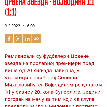
Црвена звезда - Војводина 1:1
(1:1)
3.2.2023
6:03
Ремизирали су фудбалери Црвене
звезде на пролећној премијери пред
више од 20 хиљада навијача, у
утакмици посвећеној Синиши
Михајловићу, са Војводином резултатом
1:1 у оквиру 20. кола Суперлиге. Једини
погодак на мечу за тим који са клупе
предводи Милош Милојевић постигао