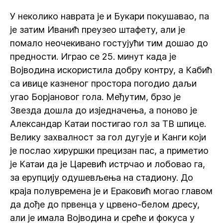
У неколико наврата је и Букари покушавао, па
је затим Иванић преузео штафету, али је
помало неочекивано гостујући тим дошао до
предности. Играо се 25. минут када је
Војводина искористила добру контру, а Кабић
са ивице казненог простора погодио даљи
угао Борјановог гола. Међутим, брзо је
Звезда дошла до изједначења, а поново је
Александар Катаи постигао гол за ТВ шпице.
Велику захвалност за гол дугује и Канги који
је послао хируршки прецизан пас, а приметио
је Катаи да је Царевић истрчао и лобовао га,
за ерупцију одушевљења на стадиону. До
краја полувремена је и Ераковић могао главом
да дође до првенца у црвено-белом дресу,
али је имала Војводина и среће и фокуса у