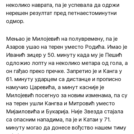
неколико наврата, па је успевала да одржи
нерешен резултат пред петнаестоминутни
одмор.
Мењао је Милојевић на полувремену, па је
Азаров ушао на терен уместо Родића. Имао је
Иванић зицер у 50. минуту када му је Пешић
одложио лопту на неколико метара од гола, а
он гађао преко пречке. Запретио је и Канга у
61. минуту ударцем са дистанце и прописно
намучио Царевића, а минут касније је
Милојевић посегнуо за новим изменама, па су
на терен ушли Кангва и Митровић уместо
Мијаиловића и Букарија. Није Звезда стајала
са опасним нападима, па је и Катаи у 71.
минуту могао да донесе вођство нашем тиму