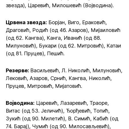
звезда), Царевић, Милошевић (Војводина).
Црвена звезда:
Борјан, Виго, Ераковић,
Драговић, Родић (од 46. Азаров), Мијаиловић
(од 62. Кангва), Канга, Иванић (од 88.
Милуновић), Букари (од 62. Митровић), Катаи
(од 81. Пруцев), Пешић.
Резерве:
Васиљевић, Л. Николић, Милуновић,
Лековић, Азаров, Срнић, Кангва, Николић,
Пруцев, Митровић, Мијатовић.
Војводина:
Царевић, Лазаревић, Траоре,
Витас (од 53. Јеличић), Ђорђевић, Топић,
Зукић (од 90. Милетић), В. Симић, Кабић (од
74. Барај), Чумић (од 90. Милосављевић),