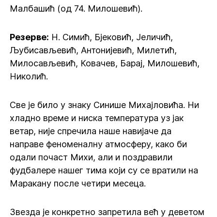
Малбашић (од 74. Милошевић).
Резерве:
Н. Симић, Бјековић, Јеличић,
Љубисављевић, Антонијевић, Милетић,
Милосављевић, Ковачев, Барај, Милошевић,
Николић.
Све је било у знаку Синише Михајловића. Ни
хладно време и ниска температура уз јак
ветар, није спречила наше навијаче да
направе феноменалну атмосферу, како би
одали почаст Михи, али и поздравили
фудбалере нашег тима који су се вратили на
Маракану после четири месеца.
Звезда је конкретно запретила већ у деветом