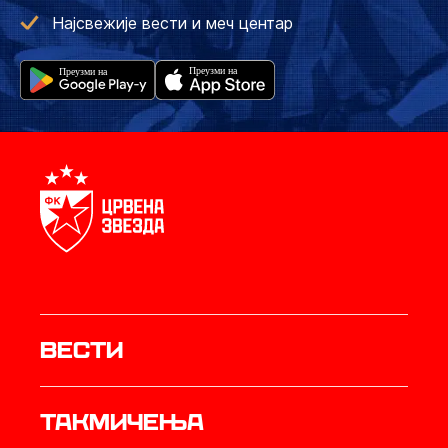
Најсвежије вести и меч центар
Вести
Такмичења