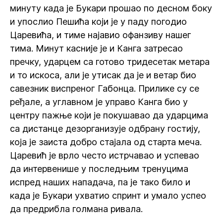
минуту када је Букари прошао по десном боку
и упослио Пешића који је у паду погодио
Царевића, и тиме најавио офанзиву нашег
тима. Минут касније је и Канга затресао
пречку, ударцем са готово тридесетак метара
и то искоса, али је утисак да је и ветар био
савезник виспреног Габонца. Прилике су се
ређале, а углавном је управо Канга био у
центру пажње који је покушавао да ударцима
са дистанце дезорганизује одбрану гостију,
која је заиста добро стајала од старта меча.
Царевић је врло често истрчавао и успевао
да интервенише у последњим тренуцима
испред наших нападача, па је тако било и
када је Букари ухватио спринт и умало успео
да предрибла голмана ривала.