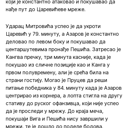
који је константно атаковао и покушавао да
нађе пут до Царевићеве мреже.
Ударац Митровића успео је да укроти
Царевић у 79. минуту, а Азаров је константно
деловао по левом боку и покушавао да
центаршутевима пронађе Пешића. Затресао је
Кангва пречку, три минута касније, када је
покушао из сличне позиције као и Канга у
првом полувремену, али је срећа била на
страни гостију. Могао је Пруцев да реши
питање победника у 84. минуту када је Азаров
центрирао из корнера, а лопта стигла на другу
стативу до руског офанзивца, који није успео
да је проследи у мрежу. До краја меча,
покушаји Вига и Пешића нису завршили у
мрежи, те је дошло до поделе бодова.