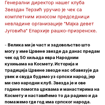
Генерални директор нашег клуба
Звездан Терзић уручио је чек са
комплетним износом председници
невладине организације "Мајка девет
Југовића" Епархије рашко-призренске.
-
Велика ми је част и задовољство што
могу у име Црвене звезде да данас предам
чек од 50 хиљада евра Народним
кухињама на Космету. Историја и
традиција Црвене звезде нас обавезује да
увек и свуда будемо уз српски народ, јер
ми смо народни клуб. Звезда је и ове
године помогла црквама и манастирима на
Космету и наставићемо то да радимо и да
помажемо где год има српског народа.