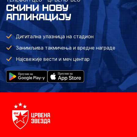
СКИНИ НОВУ
АПЛИКАЦИЈУ
Дигитална улазница на стадион
Занимљива такмичења и вредне награде
Најсвежије вести и меч центар