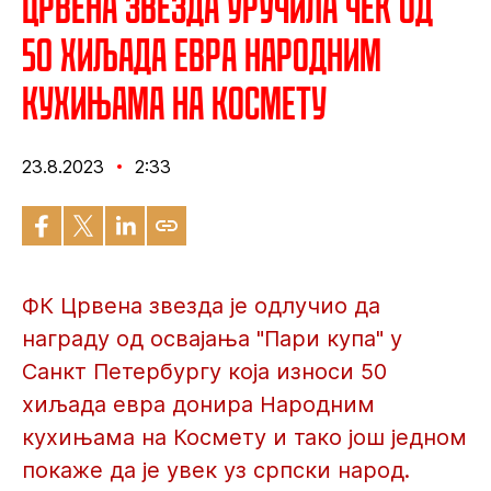
Црвена звезда уручила чек од
50 хиљада евра Народним
кухињама на Космету
23.8.2023
2:33
ФК Црвена звезда је одлучио да
награду од освајања "Пари купа" у
Санкт Петербургу која износи 50
хиљада евра донира Народним
кухињама на Космету и тако још једном
покаже да је увек уз српски народ.