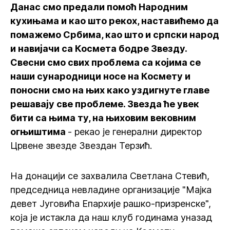
Данас смо предали помоћ Народним
кухињама и као што рекох, наставићемо да
помажемо Србима, као што и српски народ
и навијачи са Космета бодре Звезду.
Свесни смо свих проблема са којима се
наши сународници носе на Космету и
поносни смо на њих како уздигнуте главе
решавају све проблеме. Звезда ће увек
бити са њима ту, на њиховим вековним
огњиштима
- рекао је генерални директор
Црвене звезде Звездан Терзић.
На донацији се захвалила Светлана Стевић,
председница невладине организације "Мајка
девет Југовића Епархије рашко-призренске",
која је истакла да наш клуб годинама уназад