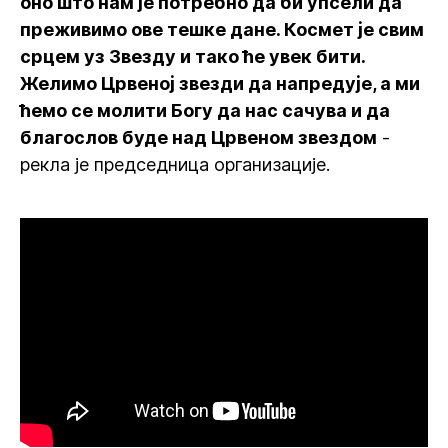
оно што нам је потребно да би упсели да
преживимо ове тешке дане. Космет је свим
срцем уз Звезду и тако ће увек бити.
Желимо Црвеној звезди да напредује, а ми
ћемо се молити Богу да нас сачува и да
благослов буде над Црвеном звездом
-
рекла је председница организације.