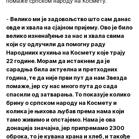
помаже српском народу на Космету.
-
Велико ми је задовољство што сам данас
овде и хвала на сјајном пријему. Ово је било
велико изненађење за нас и хвала свима
који су одлучили да помогну раду
Народниих кухиња на Космету које трају
22 године. Морам да истакнем да је
сарадња била актуелна и претходних
година, те да није први пут да нам Звезда
помаже, јер су нас много пута до сада
спасили од затварања. То показује колико
брину о српском народу на Космету и
колика је њихова љубав према нама који
тамо живимо и опстајемо. Нама је ова
донација значајна, јер припремамо 2300
оброка, то је кувана храна и хлеб, и такође