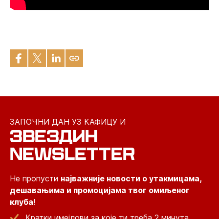
ЗАПОЧНИ ДАН УЗ КАФИЦУ И
ЗВЕЗДИН
NEWSLETTER
Не пропусти
најважније новости о утакмицама,
дешавањима и промоцијама твог омиљеног
клуба
!
Кратки имејлови за које ти треба 2 минута