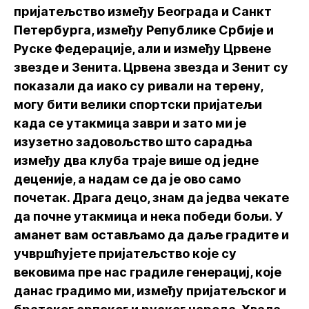
пријатељство између Београда и Санкт
Петербурга, између Републике Србије и
Руске Федерације, али и између Црвене
звезде и Зенита. Црвена звезда и Зенит су
показали да иако су ривали на терену,
могу бити велики спортски пријатељи
када се утакмица заври и зато ми је
изузетно задовољство што сарадња
између два клуба траје више од једне
деценије, а надам се да је ово само
почетак. Драга децо, знам да једва чекате
да почне утакмица и нека победи бољи. У
аманет вам остављамо да даље градите и
учвршћујете пријатељство које су
вековима пре нас градиле генерациј, које
данас градимо ми, између пријатељског и