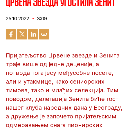
Црвена звезда угостила Зенит
25.10.2022
3:09
Пријатељство Црвене звезде и Зенита
траје више од једне деценије, а
потврда тога јесу међусобне посете,
али и утакмице, како сениорских
тимова, тако и млађих селекција. Тим
поводом, делегација Зенита биће гост
нашег клуба наредних дана у Београду,
а дружење је започето пријатељским
одмеравањем снага пионирских