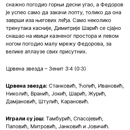
снажно погодио горњи десни угао, а Федоров
је успео само да закачи лопту, толико да она
заврши иза његових леђа. Само неколико
тренутака касније, Димитрије Шарић се сјајно
снашао на ивици казненог простора и левом
ногом погодио малу мрежу Федорова, за
велике аплаузе свих присутних.
Црвена звезда – Зенит 3:4 (0:3)
Црвена звезда:
Станковић, Ћопић, Ивановић,
Николић, Вранић, Јокић, Шарић, Журић,
Дамјановић, Штулић, Карановић.
Играли су још:
Тамбурић, Спасојевић,
Паповић, Митровић, Јанковић и Јовичић.