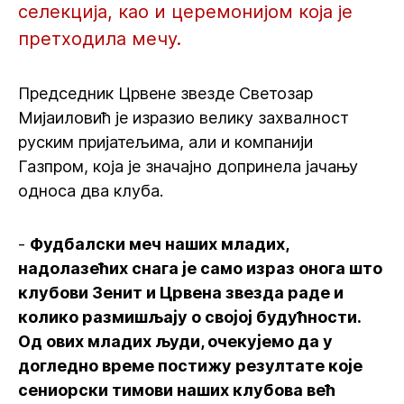
селекција, као и церемонијом која је
претходила мечу.
Председник Црвене звезде Светозар
Мијаиловић је изразио велику захвалност
руским пријатељима, али и компанији
Газпром, која је значајно допринела јачању
односа два клуба.
-
Фудбалски меч наших младих,
надолазећих снага је само израз онога што
клубови Зенит и Црвена звезда раде и
колико размишљају о својој будућности.
Од ових младих људи, очекујемо да у
догледно време постижу резултате које
сениорски тимови наших клубова већ