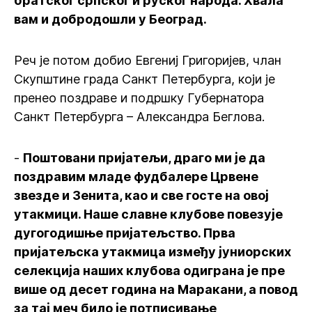
братског српског и руског народа. Хвала
вам и добродошли у Београд.
Реч је потом добио Евгениј Григоријев, члан
Скупштине града Санкт Петербурга, који је
пренео поздраве и подршку Губернатора
Санкт Петербурга – Александра Беглова.
-
Поштовани пријатељи, драго ми је да
поздравим младе фудбалере Црвене
звезде и Зенита, као и све госте на овој
утакмици. Наше славне клубове повезује
дугогодишње пријатељство. Прва
пријатељска утакмица између јуниорских
селекција наших клубова одиграна је пре
више од десет година на Маракани, а повод
за тај меч било је потписивање