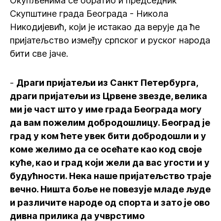
Окупљенима се обратио и председник
Скупштине града Београда - Никола
Никодијевић, који је истакао да верује да ће
пријатељство између српског и руског народа
бити све јаче.
-
Драги пријатељи из Санкт Петербурга,
драги пријатељи из Црвене звезде, велика
ми је част што у име града Београда могу
да вам пожелим добродошлицу. Београд је
град у ком ћете увек бити добродошли и у
коме желимо да се осећате као код своје
куће, као и град који жели да вас угости и у
будућности. Нека наше пријатељство траје
вечно. Ништа боље не повезује младе људе
и различите народе од спорта и зато је ово
дивна прилика да учврстимо