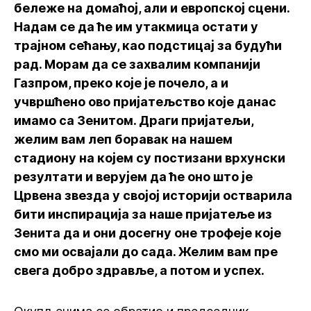
бележе на домаћој, али и европској сцени.
Надам се да ће им утакмица остати у
трајном сећању, као подстицај за будући
рад. Морам да се захвалим компанији
Газпром, преко које је почело, а и
учвршћено ово пријатељство које данас
имамо са Зенитом. Драги пријатељи,
желим вам леп боравак на нашем
стадиону на којем су постизани врхунски
резултати и верујем да ће оно што је
Црвена звезда у својој историји остварила
бити инспирација за наше пријатеље из
Зенита да и они досегну оне трофеје које
смо ми освајали до сада. Желим вам пре
свега добро здравље, а потом и успех.