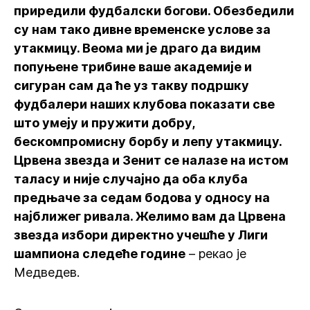
приредили фудбалски богови. Обезбедили
су нам тако дивне временске услове за
утакмицу. Веома ми је драго да видим
попуњене трибине ваше академије и
сигуран сам да ће уз такву подршку
фудбалери наших клубова показати све
што умеју и пружити добру,
бескомпромисну борбу и лепу утакмицу.
Црвена звезда и Зенит се налазе на истом
таласу и није случајно да оба клуба
предњаче за седам бодова у односу на
најближег ривала. Желимо вам да Црвена
звезда избори директно учешће у Лиги
шампиона следеће године
– рекао је
Медведев.