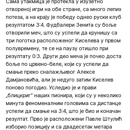
Сама утакмица је протекла у изузетно
отвореној игри на обе стране, са много лепих
потеза, а на крају је победу однео руски клуб
резултатом 3:4. Фудбалери Зенита су боље
отворили меч, што су успели да крунишу са
три поготка расположеног Киселева у првом
полувремену, те се на паузу отишло при
резултату 0:3. Други део меча је почео доста
боље по црвено-беле, који су успели да
смање преко сналажљивог Алексе
Дамјановића, али је недуго затим Киселев
поново погодио. Уследио је и прави
„блицкриг“ наших пионира, који су у неколико
минута феноменалним головима са дистанце
успели да смање на 3:4, што је био и коначан
резултат. Прво је расположени Павле Штулић
изборио позицију и са двадесетак метара