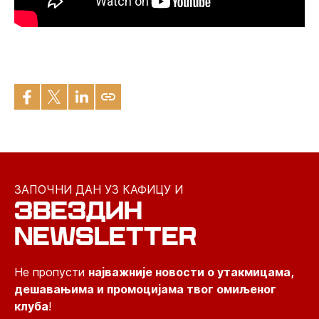
ЗАПОЧНИ ДАН УЗ КАФИЦУ И
ЗВЕЗДИН
NEWSLETTER
Не пропусти
најважније новости о утакмицама,
дешавањима и промоцијама твог омиљеног
клуба
!