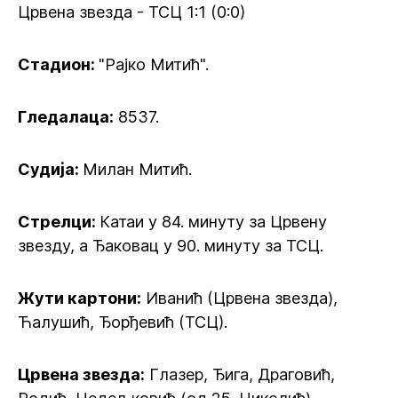
Црвена звезда - ТСЦ 1:1 (0:0)
Стадион:
"Рајко Митић".
Гледалаца:
8537.
Судија:
Милан Митић.
Стрелци:
Катаи у 84. минуту за Црвену
звезду, а Ђаковац у 90. минуту за ТСЦ.
Жути картони:
Иванић (Црвена звезда),
Ћалушић, Ђорђевић (ТСЦ).
Црвена звезда:
Глазер, Ђига, Драговић,