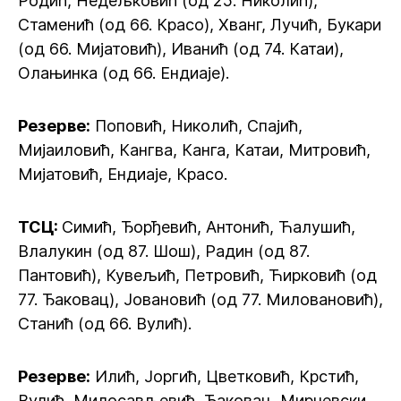
Родић, Недељковић (од 25. Николић),
Стаменић (од 66. Красо), Хванг, Лучић, Букари
(од 66. Мијатовић), Иванић (од 74. Катаи),
Олањинка (од 66. Ендиаје).
Резерве:
Поповић, Николић, Спајић,
Мијаиловић, Кангва, Канга, Катаи, Митровић,
Мијатовић, Ендиаје, Красо.
ТСЦ:
Симић, Ђорђевић, Антонић, Ћалушић,
Влалукин (од 87. Шош), Радин (од 87.
Пантовић), Кувељић, Петровић, Ћирковић (од
77. Ђаковац), Јовановић (од 77. Миловановић),
Станић (од 66. Вулић).
Резерве:
Илић, Јоргић, Цветковић, Крстић,
Вулић, Милосављевић, Ђаковац, Мирчевски,