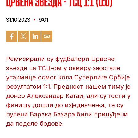
Црвена звезда - ТСЦ 1:1 (0:0)
31.10.2023
9:01
Ремизирали су фудбалери Црвене
звезде са ТСЦ-ом у оквиру заостале
утакмице осмог кола Суперлиге Србије
резултатом 1:1. Предност нашем тиму је
донео Александар Катаи, али су гости у
финишу дошли до изједначења, те су
пулени Барака Бахара били принуђени
да поделе бодове.