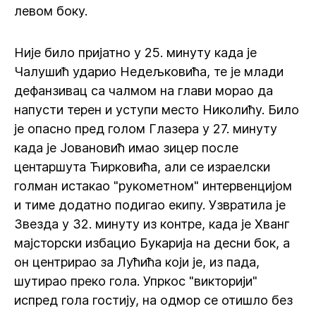
левом боку.
Није било пријатно у 25. минуту када је
Чалушић ударио Недељковића, те је млади
дефанзивац са чалмом на глави морао да
напусти терен и уступи место Николићу. Било
је опасно пред голом Глазера у 27. минуту
када је Јовановић имао зицер после
центаршута Ћирковића, али се израелски
голман истакао "рукометном" интервенцијом
и тиме додатно подигао екипу. Узвратила је
Звезда у 32. минуту из контре, када је Хванг
мајсторски избацио Букарија на десни бок, а
он центрирао за Лућића који је, из пада,
шутирао преко гола. Упркос "викторији"
испред гола гостију, на одмор се отишло без