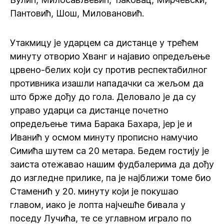
Пантовић, Шош, Миловановић.
Утакмицу је ударцем са дистанце у трећем
минуту отворио Хванг и најавио опредељење
црвено-белих који су против респектабилног
противника изашли нападачки са жељом да
што брже дођу до гола. Деловало је да су
управо ударци са дистанце почетно
опредељење тима Барака Бахара, јер је и
Иванић у осмом минуту прописно намучио
Симића шутем са 20 метара. Бедем гостију је
заиста отежавао нашим фудбалерима да дођу
до изгледне прилике, па је најближи томе био
Стаменић у 20. минуту који је покушао
главом, иако је лопта најчешће бивала у
поседу Лучића, те се углавном играло по