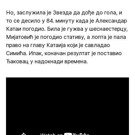
Но, заслужила је Звезда да дође до гола, и
то се десило у 84. минуту када је Александар
Катаи погодио. Била је гужва у шеснаестерцу,
Мијатовић је погодио стативу, а лопта је пала
право на главу Катаија који је савладао
Симића. Ипак, коначан резултат је поставио
Ђаковац у надокнади времена.