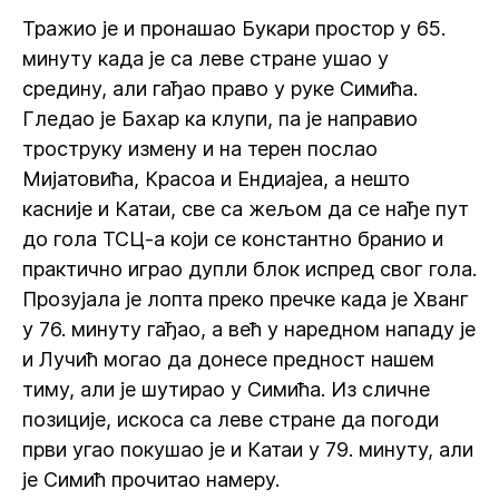
Тражио је и пронашао Букари простор у 65.
минуту када је са леве стране ушао у
средину, али гађао право у руке Симића.
Гледао је Бахар ка клупи, па је направио
троструку измену и на терен послао
Мијатовића, Красоа и Ендиајеа, а нешто
касније и Катаи, све са жељом да се нађе пут
до гола ТСЦ-а који се константно бранио и
практично играо дупли блок испред свог гола.
Прозујала је лопта преко пречке када је Хванг
у 76. минуту гађао, а већ у наредном нападу је
и Лучић могао да донесе предност нашем
тиму, али је шутирао у Симића. Из сличне
позиције, искоса са леве стране да погоди
први угао покушао је и Катаи у 79. минуту, али
је Симић прочитао намеру.