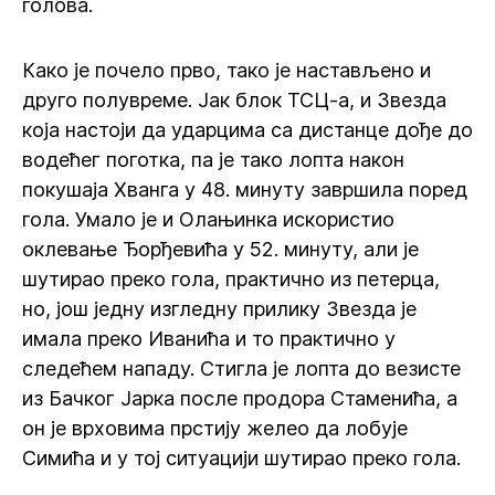
голова.
Како је почело прво, тако је настављено и
друго полувреме. Јак блок ТСЦ-а, и Звезда
која настоји да ударцима са дистанце дође до
водећег поготка, па је тако лопта након
покушаја Хванга у 48. минуту завршила поред
гола. Умало је и Олањинка искористио
оклевање Ђорђевића у 52. минуту, али је
шутирао преко гола, практично из петерца,
но, још једну изгледну прилику Звезда је
имала преко Иванића и то практично у
следећем нападу. Стигла је лопта до везисте
из Бачког Јарка после продора Стаменића, а
он је врховима прстију желео да лобује
Симића и у тој ситуацији шутирао преко гола.