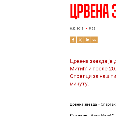
Црвена з
6.12.2019
5:26
Црвена звезда је 
Митић“ и после 20
Стрелци за наш тим
минуту.
Црвена звезда – Спартак 3
Стадион:
„Рајко Митић“