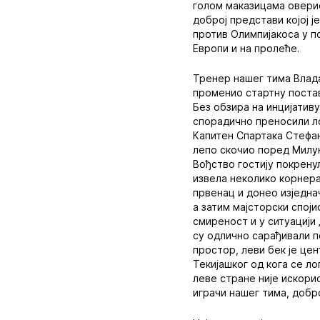
голом маказицама оверио
доброј представи којој ј
против Олимпијакоса у п
Европи и на пролеће.
Тренер нашег тима Влада
променио стартну постав
Без обзира на инцијативу
спорадично преносили лоп
Капитен Спартака Стефан
лепо скочио поред Милун
Вођство гостију покренул
извела неколико корнера
првенац и донео изједна
а затим мајсторски спој
смиреност и у ситуацији
су одлично сарађивали п
простор, леви бек је це
Текијашког од кога се л
леве стране није искорис
играчи нашег тима, добр