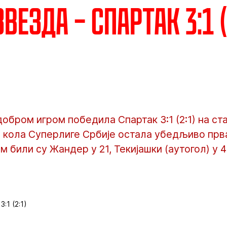
везда – Спартак 3:1 (
добром игром победила Спартак 3:1 (2:1) на ст
. кола Суперлиге Србије остала убедљиво прва
 били су Жандер у 21, Текијашки (аутогол) у 40
:1 (2:1)