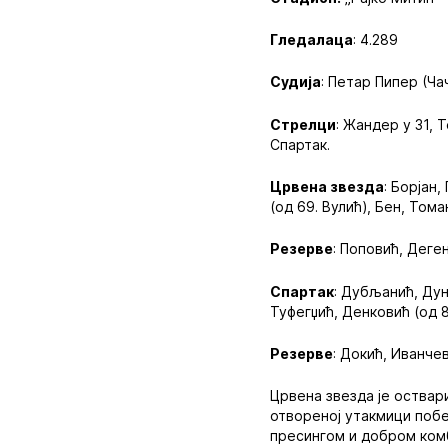
Гледалаца
: 4.289
Судија
: Петар Пипер (Ча
Стрелци
: Жандер у 31, 
Спартак.
Црвена звезда
: Борјан
(од 69. Вулић), Бен, Тома
Резерве
: Поповић, Деге
Спартак
: Дубљанић, Дун
Туфегџић, Денковић (од 8
Резерве
: Докић, Иванче
Црвена звезда је оствари
отвореној утакмици побед
пресингом и добром комб