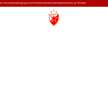
ЗЕЈ
ЧЛАНАРИНА
ФОНДАЦИЈА
ПАРТНЕРИ
КАРИЈЕРА
КАМПОВИ
КЛИНИКА ЗА ТРЕНЕРЕ
ТИ
ИСТОРИЈА
Т