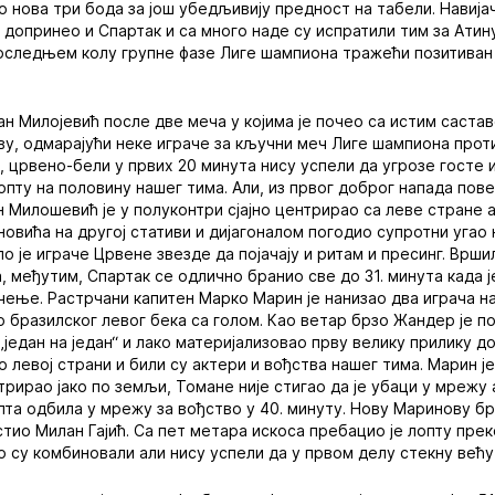
 нова три бода за још убедљивију предност на табели. Навијач
е допринео и Спартак и са много наде су испратили тим за Атин
оследњем колу групне фазе Лиге шампиона тражећи позитиван 
н Милојевић после две меча у којима је почео са истим састав
у, одмарајући неке играче за кључни меч Лиге шампиона проти
, црвено-бели у првих 20 минута нису успели да угрозе госте и
ту на половину нашег тима. Али, из првог доброг напада повел
 Милошевић је у полуконтри сјајно центрирао са леве стране 
овића на другој стативи и дијагоналом погодио супротни угао 
о је играче Црвене звезде да појачају и ритам и пресинг. Вршил
, међутим, Спартак се одлично бранио све до 31. минута када 
чење. Растрчани капитен Марко Марин је нанизао два играча н
ио бразилског левог бека са голом. Као ветар брзо Жандер је п
 „један на један“ и лако материјализовао прву велику прилику 
о левој страни и били су актери и вођства нашег тима. Марин 
нтрирао јако по земљи, Томане није стигао да је убаци у мрежу
опта одбила у мрежу за вођство у 40. минуту. Нову Маринову б
тио Милан Гајић. Са пет метара искоса пребацио је лопту прек
о су комбиновали али нису успели да у првом делу стекну већу