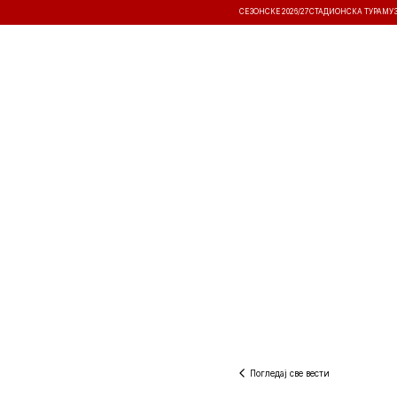
СЕЗОНСКЕ 2026/27
СТАДИОНСКА ТУРА
МУ
ВЕСТИ
ТАКМИЧЕЊА
РЕЗУЛТА
Погледај све вести