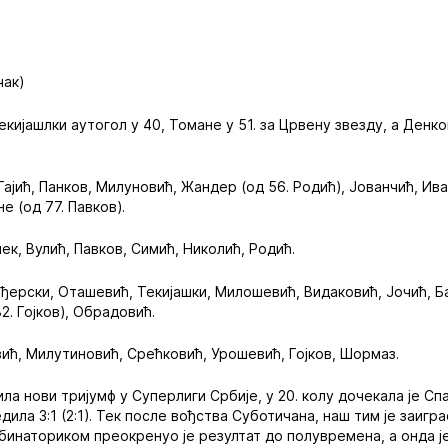
чак)
Текијашлки аутогол у 40, Томане у 51. за Црвену звезду, а Денко
, Гајић, Панков, Милуновић, Жандер (од 56. Родић), Јованчић, Ив
не (од 77. Павков).
нек, Вулић, Павков, Симић, Николић, Родић.
ђерски, Оташевић, Текијашки, Милошевић, Видаковић, Јочић, Ба
2. Гојков), Обрадовић.
вић, Милутиновић, Срећковић, Урошевић, Гојков, Шормаз.
ла нови тријумф у Суперлиги Србије, у 20. колу дочекала је Спа
ила 3:1 (2:1). Тек после вођства Суботичана, наш тим је заигра
инаториком преокренуо је резултат до полувремена, а онда ј