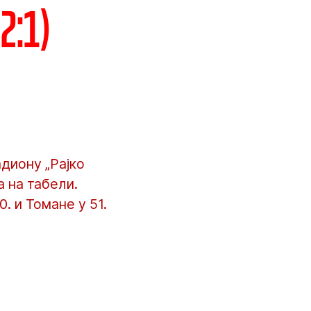
2:1)
адиону „Рајко
 на табели.
. и Томане у 51.