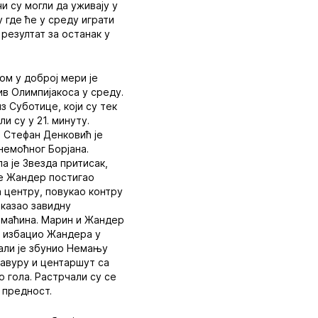
и су могли да уживају у
у где ће у среду играти
резултат за останак у
ом у доброј мери је
в Олимпијакоса у среду.
з Суботице, који су тек
и су у 21. минуту.
а Стефан Денковић је
немоћног Борјана.
а је Звезда притисак,
је Жандер постигао
а центру, повукао контру
оказао завидну
домаћина. Марин и Жандер
је избацио Жандера у
 али је збунио Немању
равуру и центаршут са
о гола. Растрчали су се
 предност.