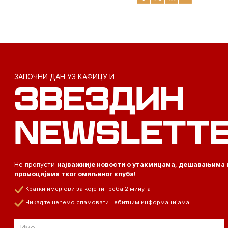
ЗАПОЧНИ ДАН УЗ КАФИЦУ И
ЗВЕЗДИН
NEWSLETT
Не пропусти
најважније новости о утакмицама, дешавањима 
промоцијама твог омиљеног клуба
!
Кратки имејлови за које ти треба 2 минута
Никад те нећемо спамовати небитним информацијама
Email