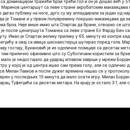
 са доминацијом тражећи брзи трећи гол и он је дошао већ у 51.
је Маринов центаршут са леве стране акробатским маказицам
е дигао публику на ноге, дуго су му аплаудирали за један од н
да је Томане и у првом полувремену покушао маказицама да зав
ома брза. Није више имао шта Спартак да брани, отворио се шт
 је после ценатршута Томанеа са леве стране Ел Фарду Бен с
уту. Имао је Спартак велику прилику у 65. минуту из контре кад
егџићу а овај са ивице шеснаестерца шутирао поред гола. Мар
ију гостију, Вукановић је из одлличне позиције са десетак мет
 тим прилично офанзивно што су Суботичани користили за брзе
 мало је недостајало да ударац иглавом заврши у мрежи Борјан
ру у којој је од центра ишао сам према голу, али се одличио да
се Милан Павков и после дужег времена нашао се у протоколу
терен у последњих 15 минута да мало осети игру. Милан Борјан 
рац Туфегџића са десетак метара. На крају је остало 3:1, али 