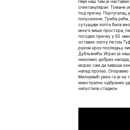
Није наш тим је наставио
спектакуларан. Томане 
под пречку. Португалац ј
полусезоне. Треба рећи 
сутуацији лопта била ве
много више простора, па
погодио пречку у 62. мин
оставио лопту петом Туф
руком кроз последњу лин
Дубљанића. Играо је наш
неколико добрих напада,
морао сам да заврши конт
напад пропао. Опоравио 
Милојевић увео га је на 
маестрално одбранио уда
напустили стадион.