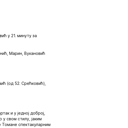
вић у 21. минуту за
анић, Марин, Вукановић
ић (од 52. Срећковић),
ртак и у једној доброј,
о у свом стилу, јаким
е Томане спектакуларним