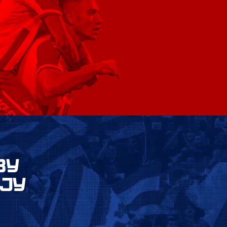
ВУ
ЈУ