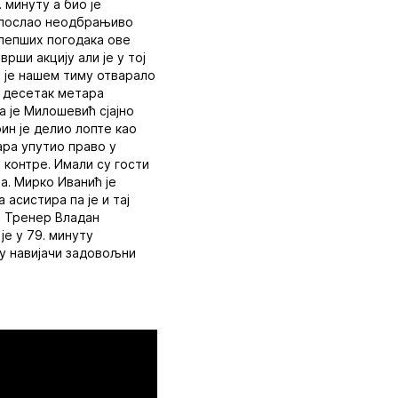
 минуту а био је
а послао неодбрањиво
ајлепших погодака ове
рши акцију али је у тој
о је нашем тиму отварало
а десетак метара
а је Милошевић сјајно
ин је делио лопте као
ара упутио право у
 контре. Имали су гости
а. Мирко Иванић је
 асистира па је и тај
. Тренер Владан
је у 79. минуту
су навијачи задовољни