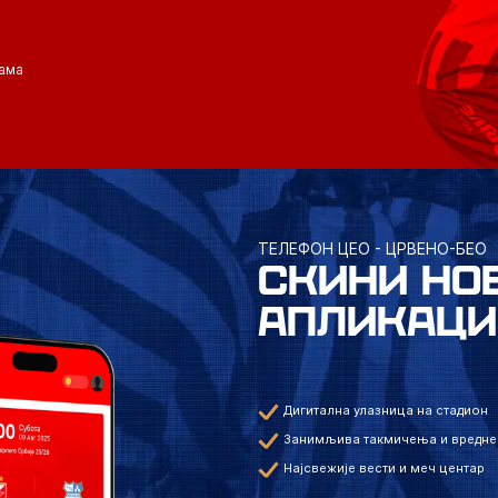
ама
ТЕЛЕФОН ЦЕО - ЦРВЕНО-БЕО
СКИНИ НО
АПЛИКАЦИ
Дигитална улазница на стадион
Занимљива такмичења и вредне
Најсвежије вести и меч центар