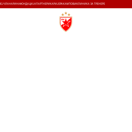
ЗЕЈ
ЧЛАНАРИНА
ФОНДАЦИЈА
ПАРТНЕРИ
КАРИЈЕРА
КАМПОВИ
КЛИНИКА ЗА ТРЕНЕРЕ
ТИ
ИСТОРИЈА
Т