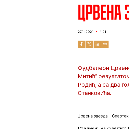
Црвена з
27.11.2021
4:21
Фудбалери Црвене
Митић“ резултатом
Родић, а са два г
Станковића.
Црвена звезда – Спартак 3
Стадион:
„Рајко Митић“,