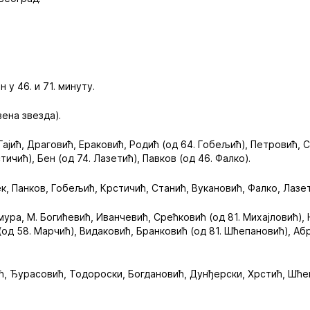
н у 46. и 71. минуту.
вена звезда).
 Гајић, Драговић, Ераковић, Родић (од 64. Гобељић), Петровић, С
тичић), Бен (од 74. Лазетић), Павков (од 46. Фалко).
к, Панков, Гобељић, Крстичић, Станић, Вукановић, Фалко, Лазе
ра, М. Богићевић, Иванчевић, Срећковић (од 81. Михајловић), Н
д 58. Марчић), Видаковић, Бранковић (од 81. Шћепановић), Абр
ћ, Ђурасовић, Тодороски, Богдановић, Дунђерски, Хрстић, Шће