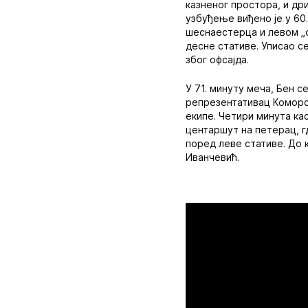
казненог простора, и др
узбуђење виђено је у 60.
шеснаестерца и левом „о
десне стативе. Уписао се
због офсајда.
У 71. минуту меча, Бен с
репрезентативац Коморск
екипе. Четири минута кас
центаршут на петерац, г
поред леве стативе. До к
Иванчевић.