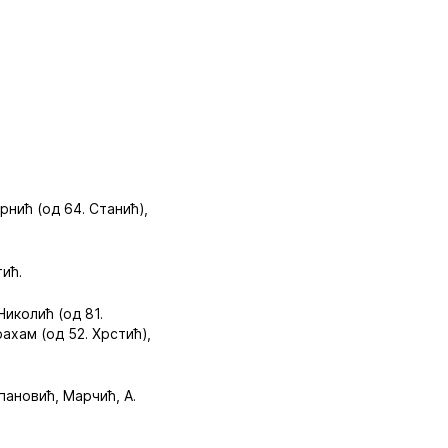
рнић (од 64. Станић),
тић.
иколић (од 81.
ахам (од 52. Хрстић),
пановић, Марчић, А.