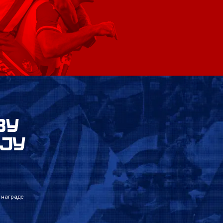
ВУ
ЈУ
 награде