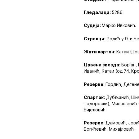
Гледалаца:
5286.
Судија:
Марко Ивковић.
Стрелци:
Родић у 9. и Бе
Жути картон:
Катаи (Цр
Црвена звезда:
Борјан,
Иванић, Катаи (од 74. Крс
Резерве:
Гордић, Дегене
Спартак:
Дубљанић, Шиму
Тодороски), Милошевић (о
Бијеловић.
Резерве:
Дујмовић, Јови
Богићевић, Михајловић.