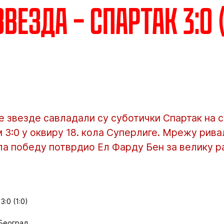
везда – Спартак 3:0 (
 звезде савладали су суботички Спартак на с
 3:0 у оквиру 18. кола Суперлиге. Мрежу рива
ола победу потврдио Ел Фарду Бен за велику р
:0 (1:0)
 Београд.