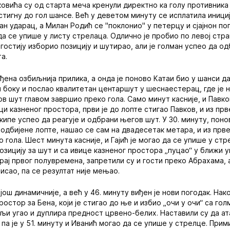
овића су од старта меча кренули директно ка голу противника
тигну до гол шансе. Већ у деветом минуту се исплатила инициј
н ударац, а Милан Родић се "поклонио" у петерцу и сјајнон по
 да се упише у листу стрелаца. Одлично је пробио по левој стр
гостију изборио позицију и шутирао, али је голман успео да о
а.
иђена озбиљнија прилика, а онда је поново Катаи био у шанси д
м боку и послао квалитетан центаршут у шеснаестерац, где је н
ов шут главом завршио преко гола. Само минут касније, и Павко
ци казненог простора, први је до лопте стигао Павков, и из прв
екипе успео да реагује и одбрани његов шут. У 30. минуту, поно
 одбијене лопте, нашао се сам на двадесетак метара, и из прве
о гола. Шест минута касније, и Гајић је могао да се упише у стр
озицију за шут и са ивице казненог простора „пуцао“ у ближи у
крај првог полувремена, запретили су и гости преко Абрахама, 
исао, па се резултат није мењао.
још динамичније, а већ у 46. минуту виђен је нови погодак. Нак
простор за Бена, који је стигао до ње и избио „очи у очи“ са гол
љи угао и дуплира предност црвено-белих. Наставили су да ат
 па је у 51. минуту и Иванић могао да се упише у стрелце. Прим