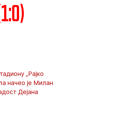
1:0)
тадиону „Рајко
ла начео је Милан
адост Дејана