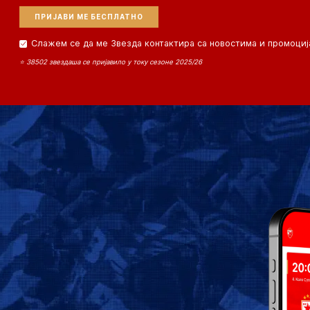
Слажем се да ме Звезда контактира са новостима и промоциј
⭐ 38502 звездаша се пријавило у току сезоне 2025/26