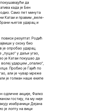
 покушавајући да
атива када је Бен
годио. Само пет минута
ани Катаи и правим „веле-
дбрани његов ударац и
а повиси резултат. Родић
ајвиши у скоку био
в је опробао ударац.
е „пуцао“ у даљи угао,
во је Катаи покушао да
 волеј ударцем „опалио“,
елце. Пробио је Гајић по
гао, али је чувар мреже
али је голман наше екипе
он одличне акције, Фалко
маном гостију, па му није
акују изабраници Дејана
ио је лопту на вици