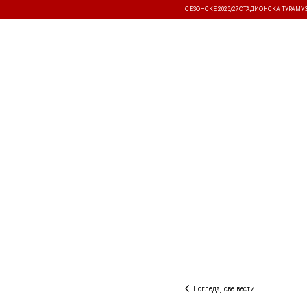
СЕЗОНСКЕ 2026/27
СТАДИОНСКА ТУРА
МУ
ВЕСТИ
ТАКМИЧЕЊА
РЕЗУЛТА
Погледај све вести