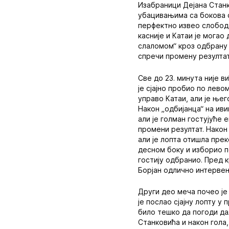
Изабраници Дејана Станк
убацивањима са бокова с
перфектно извео слобода
касније и Катаи је могао
слаломом“ кроз одбрану 
спречи промену резултат
Све до 23. минута није в
је сјајно пробио по лево
управо Катаи, али је њег
Након „одбијанца“ на иви
али је голман гостујуће 
промени резултат. Након
али је лопта отишла прек
десном боку и изборио п
гостију одбранио. Пред 
Борјан одлично интервен
Други део меча почео је 
је послао сјајну лопту у 
било тешко да погоди да
Станковића и након гола,