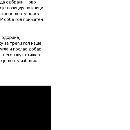
 да одбрани. Ново
 је позицију на ивици
 скрене лопту поред
ВАР собе гол поништен
е одбране,
жу за трећи гол наше
 угла и послао добар
је његов шут отишао
е је лопту избацио