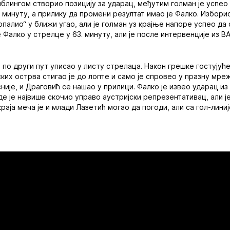
иблингом створио позицију за ударац, међутим голман је успео
 минуту, а прилику да промени резултат имао је Фалко. Изборио
палио“ у ближи угао, али је голман уз крајње напоре успео да
 Фалко у стрелце у 63. минуту, али је после интервенције из 
е по други пут уписао у листу стрелаца. Након грешке гостујућ
их острва стигао је до лопте и само је спровео у празну мре
није, и Драговић се нашао у прилици. Фалко је извео ударац из
де је највише скочио управо аустријски репрезентативац, али 
раја меча је и млади Лазетић могао да погоди, али са гол-линиј