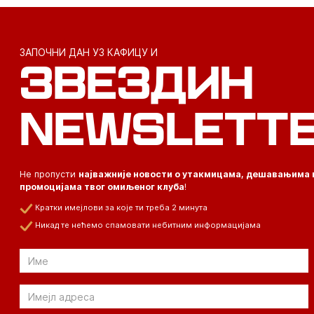
ЗАПОЧНИ ДАН УЗ КАФИЦУ И
ЗВЕЗДИН
NEWSLETT
Не пропусти
најважније новости о утакмицама, дешавањима 
промоцијама твог омиљеног клуба
!
Кратки имејлови за које ти треба 2 минута
Никад те нећемо спамовати небитним информацијама
Email
Email