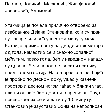
Павлов, Јовичић, Марковић, Живојиновић,
Јовановић, Адамовић.
Утакмица је почела прилично отворено за
изабранике Дејана Станковића, који су први
пут запретили већ у шестом минуту меча.
Катаи је примио лопту на двадесетак метара
од гола, наместио се и снажно „опалио“,
међутим, преко гола. Већ у наредном нападу
су црвено-бели поново створили прилику
пред голом гостију. Након брзе контре, Гајић
је пробио по десном боку, ушао у казнени
простор и десном ногом гађао у ближи угао,
али ни он није био довољно прецизан. Труд
црвено-белих се исплатио у 10. минуту.
Станковић је зауставио Охија на непрописан