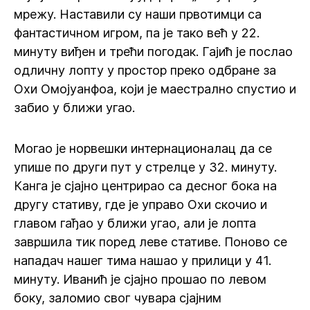
мрежу. Наставили су наши првотимци са
фантастичном игром, па је тако већ у 22.
минуту виђен и трећи погодак. Гајић је послао
одличну лопту у простор преко одбране за
Охи Омојуанфоа, који је маестрално спустио и
забио у ближи угао.
Могао је норвешки интернационалац да се
упише по други пут у стрелце у 32. минуту.
Канга је сјајно центрирао са десног бока на
другу стативу, где је управо Охи скочио и
главом гађао у ближи угао, али је лопта
завршила тик поред леве стативе. Поново се
нападач нашег тима нашао у прилици у 41.
минуту. Иванић је сјајно прошао по левом
боку, заломио свог чувара сјајним