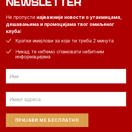
NEWSLETTER
Не пропусти
најважније новости о утакмицама,
дешавањима и промоцијама твог омиљеног
клуба
!
Кратки имејлови за које ти треба 2 минута
Никад те нећемо спамовати небитним
информацијама
Email
Email