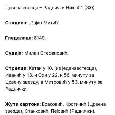
Црвена звезда – Раднички Ниш 4:1 (3:0)
Стадион:
„Рајко Митић“.
Гледалаца:
8149.
Судија:
Милан Стефановић.
Стрелци:
Катаи у 10. (из једанаестерца),
Иванић у 13. и Охи у 22. и 56. минуту за
Црвену звезду, а Митровић у 53. минуту за
Раднички.
Жути картони:
Ераковић, Крстичић (Црвена
звезда), Станковић, Пејовић (Раднички).