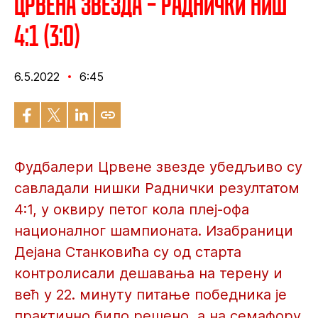
Црвена звезда – Раднички Ниш
4:1 (3:0)
6.5.2022
6:45
Фудбалери Црвене звезде убедљиво су
савладали нишки Раднички резултатом
4:1, у оквиру петог кола плеј-офа
националног шампионата. Изабраници
Дејана Станковића су од старта
контролисали дешавања на терену и
већ у 22. минуту питање победника је
практично било решено, а на семафору