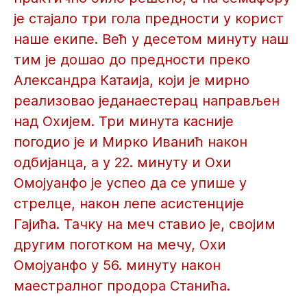
је стајало три гола предности у корист
наше екипе. Већ у десетом минуту наш
тим је дошао до предности преко
Александра Катаија, који је мирно
реализовао једанаестерац направљен
над Охијем. Три минута касније
погодио је и Мирко Иванић након
одбијанца, а у 22. минуту и Охи
Омојуанфо је успео да се упише у
стрелце, након лепе асистенције
Гајића. Тачку на меч ставио је, својим
другим поготком на мечу, Охи
Омојуанфо у 56. минуту након
маестралног продора Станића.