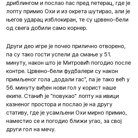
дриблингом и послао пас пред петерац, где је
лопту примио Охи и из окрета шутирао, али је
његов ударац изблокиран, те су црвено-бели
од свега добили само корнер.
Други део игре је почео прилично отворено,
па су тако гости успели да смање у 51.
минуту, након што је Митровић погодио после
контре. Црвено-бели фудбалери су након
примљеног гола „додали гас“, па је тако већ у
56. минуту виђен нови гол у корист наше
екипе. Станић је "повукао" лопту на ивици
казненог простора и послао је на другу
стативу, где је усамљени Охи мирно примио,
наместио се и погодио ближи угао, за свој
други гол на мечу.