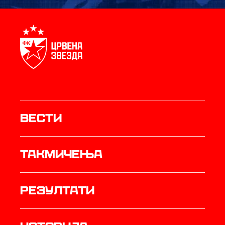
Вести
Такмичења
резултати