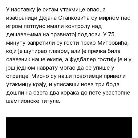
У наставку је ритам утакмице опао, а
изабраници Дејана Станковића су мирном пас
игром потпуно имали контролу над
дешавањима на травнатој подлози. У 75.
минуту запретили су гости преко Митровића,
који је шутирао главом, али је пречка била
савезник наше екипе, а фудбалер гостију је и у
још једном наврату могао да се упише у
стрелце. Мирно су наши првотимци привели
утакмицу крају, и уписавши нова три бода
дошли на свега два корака до пете узастопне
шампионске титуле.