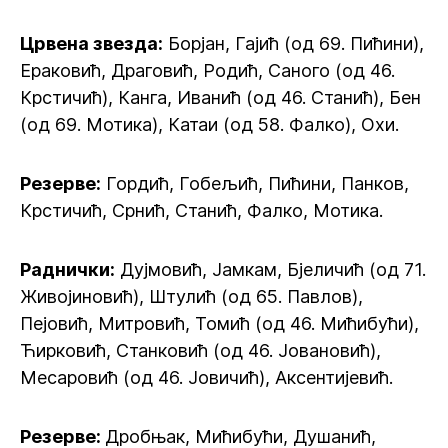
Црвена звезда:
Борјан, Гајић (од 69. Пићини),
Ераковић, Драговић, Родић, Саного (од 46.
Крстичић), Канга, Иванић (од 46. Станић), Бен
(од 69. Мотика), Катаи (од 58. Фалко), Охи.
Резерве:
Гордић, Гобељић, Пићини, Панков,
Крстичић, Срнић, Станић, Фалко, Мотика.
Раднички:
Дујмовић, Јамкам, Бјеличић (од 71.
Живојиновић), Штулић (од 65. Павлов),
Пејовић, Митровић, Томић (од 46. Мићибући),
Ћирковић, Станковић (од 46. Јовановић),
Месаровић (од 46. Јовичић), Аксентијевић.
Резерве:
Дробњак, Мићибући, Душанић,