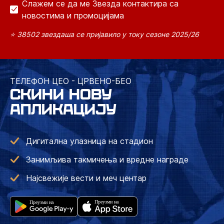
Слажем се да ме Звезда контактира са
новостима и промоцијама
⭐ 38502 звездаша се пријавило у току сезоне 2025/26
ТЕЛЕФОН ЦЕО - ЦРВЕНО-БЕО
СКИНИ НОВУ
АПЛИКАЦИЈУ
Дигитална улазница на стадион
Занимљива такмичења и вредне награде
Најсвежије вести и меч центар