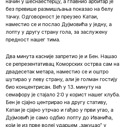
начин у шеснаестерцу, а главнио арбитар је
без превише размишљања показао на белу
тачку. Одговорност је преузео Катаи,
наместио се и послао Дујмовића у једну, а
лопту у другу страну гола, за заслужену
предност нашег тима.
Два минута касније запретио је и Бен. Нашао
се репрезентативац Коморских острва сам на
двадесетак метара, наместио се и оштро
шутирао у леву страну, али је голман гостију
био концентрисан. Већ у 13. минуту на
семафору је стајало 2:0 у корист нашег клуба.
Бен је сјајно центрирао на другу стативу,
Катаи је сјајно утрчао и гађао у први угао, а
Дујмовић је само одбио лопту до Иванића,
који је из прве волеј ударцем „закуцао“ у