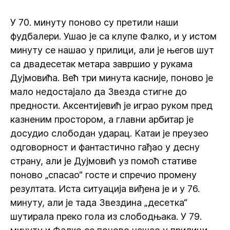
У 70. минуту поново су претили наши
фудбалери. Ушао је са клупе Фалко, и у истом
минуту се нашао у прилици, али је његов шут
са двадесетак метара завршио у рукама
Дујмовића. Већ три минута касније, поново је
мало недостајало да Звезда стигне до
предности. Аксентијевић је играо руком пред
казненим простором, а главни арбитар је
досудио слободан ударац. Катаи је преузео
одговорност и фантастично гађао у десну
страну, али је Дујмовић уз помоћ стативе
поново „спасао“ госте и спречио промену
резултата. Иста ситуација виђена је и у 76.
минуту, али је тада Звездина „десетка“
шутирала преко гола из слободњака. У 79.