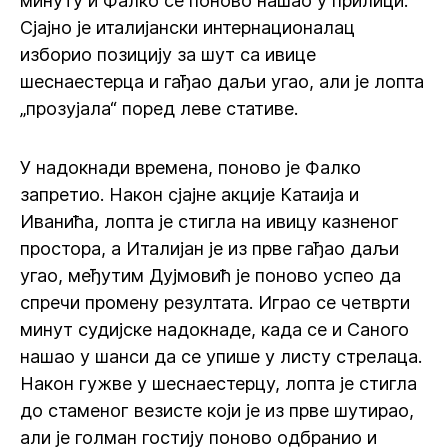
минуту и Фалко се поново нашао у прилици.
Сјајно је италијански интернационалац
изборио позицију за шут са ивице
шеснаестерца и гађао даљи угао, али је лопта
„прозујала“ поред леве стативе.
У надокнади времена, поново је Фалко
запретио. Након сјајне акције Катаија и
Иванића, лопта је стигла на ивицу казненог
простора, а Италијан је из прве гађао даљи
угао, међутим Дујмовић је поново успео да
спречи промену резултата. Играо се четврти
минут судијске надокнаде, када се и Саного
нашао у шанси да се упише у листу стрелаца.
Након гужве у шеснаестерцу, лопта је стигла
до стаменог везисте који је из прве шутирао,
али је голман гостију поново одбранио и