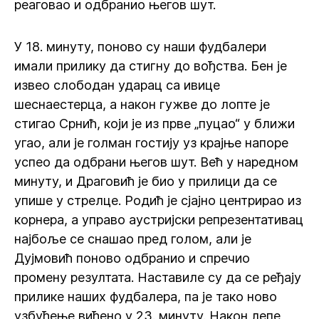
реаговао и одбранио његов шут.
У 18. минуту, поново су наши фудбалери
имали прилику да стигну до вођства. Бен је
извео слободан ударац са ивице
шеснаестерца, а након гужве до лопте је
стигао Срнић, који је из прве „пуцао“ у ближи
угао, али је голман гостију уз крајње напоре
успео да одбрани његов шут. Већ у наредном
минуту, и Драговић је био у прилици да се
упише у стрелце. Родић је сјајно центрирао из
корнера, а управо аустријски репрезентативац
најбоље се снашао пред голом, али је
Дујмовић поново одбранио и спречио
промену резултата. Наставиле су да се ређају
прилике наших фудбалера, па је тако ново
узбуђење виђено у 23. минуту. Након лепе