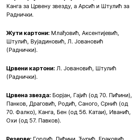
Канга за Црвену звезду, а Арсић и Штулић за
Раднички.
Жути картони:
Млађовић, Аксентијевић,
Штулић, Вујадиновић, Л. Јовановић
(Раднички).
Црвени картони:
Л. Јовановић, Штулић
(Раднички).
Црвена звезда:
Борјан, Гајић (од 70. Пићини),
Панков, Драговић, Родић, Саного, Срнић (од
70. Фалко), Канга, Бен (од 56. Катаи), Иванић,
Охи (од 57. Павков).
Резерве:
Гордић, Пићини, Ђурић, Ераковић,