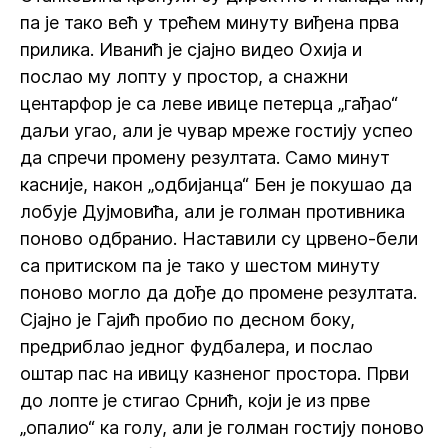
па је тако већ у трећем минуту виђена прва
прилика. Иванић је сјајно видео Охија и
послао му лопту у простор, а снажни
центарфор је са леве ивице петерца „гађао“
даљи угао, али је чувар мреже гостију успео
да спречи промену резултата. Само минут
касније, након „одбијанца“ Бен је покушао да
лобује Дујмовића, али је голман противника
поново одбранио. Наставили су црвено-бели
са притиском па је тако у шестом минуту
поново могло да дође до промене резултата.
Сјајно је Гајић пробио по десном боку,
предриблао једног фудбалера, и послао
оштар пас на ивицу казненог простора. Први
до лопте је стигао Срнић, који је из прве
„опалио“ ка голу, али је голман гостију поново