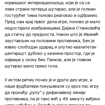
норвешког интернационалца, који је са са
леве стране петерца шутирао, али је голман
гостујућег тима поново реаговао и одбранио.
Пред сам крај првог дела игре, поново је мало
недостајало изабраницима Дејана Станковића
да стигну до предности. Након што је Иванић
заустављен на половини противника, Бен је
извео слободан ударац и упутио квалитетан
центаршут дубоко у казнени простор, где је
највиши у скоку био Панков, али је главом
шутирао мало преко гола.
У истом ритму почео је и други део игре, а
наши фудбалери покушавали су кроз пас игру
да пронађу „рупу“ у дефанзивној линији
противника, па је тако већ у 49. минуту виђено