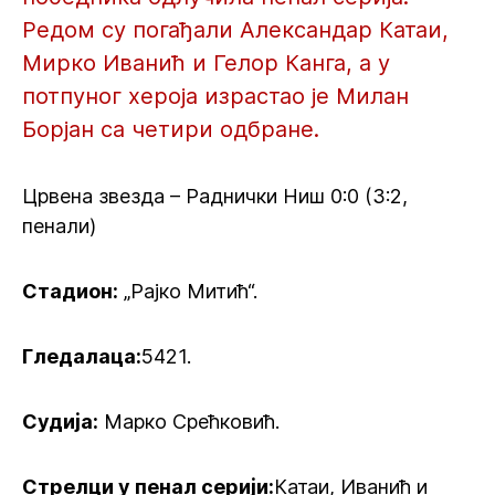
Редом су погађали Александар Катаи,
Мирко Иванић и Гелор Канга, а у
потпуног хероја израстао је Милан
Борјан са четири одбране.
Црвена звезда – Раднички Ниш 0:0 (3:2,
пенали)
Стадион:
„Рајко Митић“.
Гледалаца:
5421.
Судија:
Марко Срећковић.
Стрелци у пенал серији:
Катаи, Иванић и