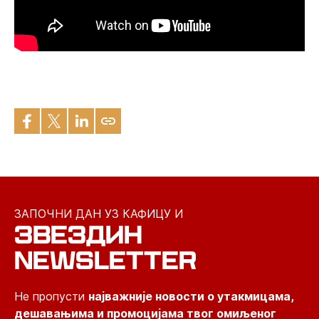
ЗАПОЧНИ ДАН УЗ КАФИЦУ И
ЗВЕЗДИН
NEWSLETTER
Не пропусти
најважније новости о утакмицама,
дешавањима и промоцијама твог омиљеног