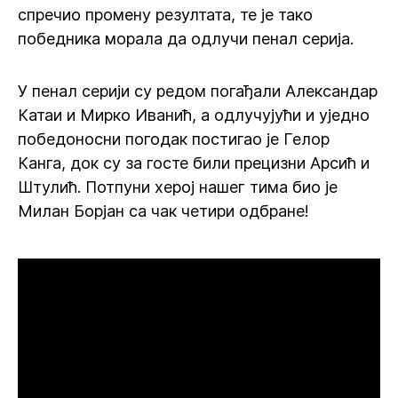
спречио промену резултата, те је тако
победника морала да одлучи пенал серија.
У пенал серији су редом погађали Александар
Катаи и Мирко Иванић, а одлучујући и уједно
победоносни погодак постигао је Гелор
Канга, док су за госте били прецизни Арсић и
Штулић. Потпуни херој нашег тима био је
Милан Борјан са чак четири одбране!