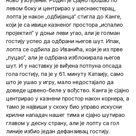
ново узбуђење. Родић је сјајно прошао по
левом боку и центрирао у шеснаестерац,
лопта је након „одбијанца“ стигла до Канге,
који је са ивице казненог простора „испалио
пројектил“ у доњи леви угао, али је голман
гостију успео да одбрани његов шут. Ипак,
лопта се одбила до Иванића, који је из прве
„пуцао“, али је одбрана изблокирала његов
шут. И у наставку је виђена потпуна опсада
гола гостију, па је у 61. минуту Катаију, само
што је ушао у игру, мало недостајало да
доведе црвено-беле у вођство. Канга је сјајно
центрирао у казнени простор након корнера, а
тамо је највиши у скоку био управо искусни
крилни нападач нашег тима и сјајно шутирао
главом у десну страну, али је лопту са гол
линије избио један дефанзивац гостију.