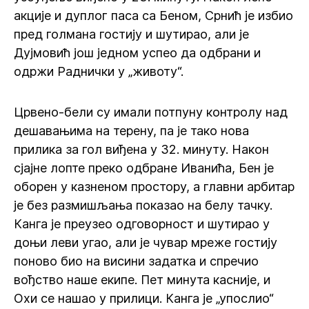
акције и дуплог паса са Беном, Срнић је избио
пред голмана гостију и шутирао, али је
Дујмовић још једном успео да одбрани и
одржи Раднички у „животу“.
Црвено-бели су имали потпуну контролу над
дешавањима на терену, па је тако нова
прилика за гол виђена у 32. минуту. Након
сјајне лопте преко одбране Иванића, Бен је
оборен у казненом простору, а главни арбитар
је без размишљања показао на белу тачку.
Канга је преузео одговорност и шутирао у
доњи леви угао, али је чувар мреже гостију
поново био на висини задатка и спречио
вођство наше екипе. Пет минута касније, и
Охи се нашао у прилици. Канга је „упослио“