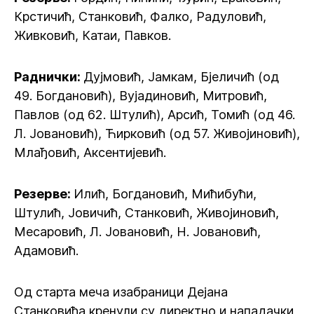
Крстичић, Станковић, Фалко, Радуловић,
Живковић, Катаи, Павков.
Раднички:
Дујмовић, Јамкам, Бјеличић (од
49. Богдановић), Вујадиновић, Митровић,
Павлов (од 62. Штулић), Арсић, Томић (од 46.
Л. Јовановић), Ћирковић (од 57. Живојиновић),
Млађовић, Аксентијевић.
Резерве:
Илић, Богдановић, Мићибући,
Штулић, Јовичић, Станковић, Живојиновић,
Месаровић, Л. Јовановић, Н. Јовановић,
Адамовић.
Од старта меча изабраници Дејана
Станковића кренули су директно и нападачки,