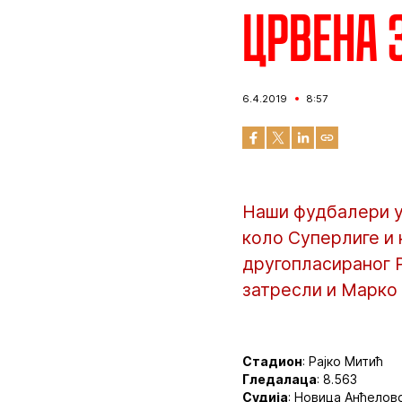
Црвена з
6.4.2019
8:57
Наши фудбалери у
коло Суперлиге и 
другопласираног Р
затресли и Марко
Стадион
: Рајко Митић
Гледалаца
: 8.563
Судија
: Новица Анђелов