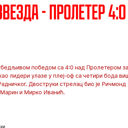
везда - Пролетер 4:0
бедљивом победом са 4:0 над Пролетером за
као лидери улазе у плеј-оф са четири бода ви
адничког. Двоструки стрелац био је Ричмонд 
 Марин и Мирко Иванић.
ски