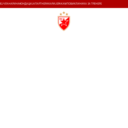
ЗЕЈ
ЧЛАНАРИНА
ФОНДАЦИЈА
ПАРТНЕРИ
КАРИЈЕРА
КАМПОВИ
КЛИНИКА ЗА ТРЕНЕРЕ
ТИ
ИСТОРИЈА
Т