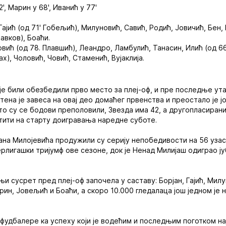
82', Марин у 68', Иванић у 77'
 Гајић (од 71' Гобељић), Милуновић, Савић, Родић, Јовичић, Бен,
авков), Боаћи.
овић (од 78. Плавшић), Леандро, Ламбулић, Танасин, Илић (од 66
х), Чоловић, Човић, Стаменић, Вујаклија.
је били обезбедили прво место за плеј-оф, и пре последње ут
тена је завеса на овај део домаћег првенства и преостало је 
то су се бодови преполовили, Звезда има 42, а другопласирани
тити на старту доигравања наредне суботе.
ана Милојевића продужили су серију непобедивости на 56 уза
ерлигашки тријумф ове сезоне, док је Ненад Милијаш одиграо ју
и сусрет пред плеј-оф започела у саставу: Борјан, Гајић, Милу
рин, Јовељић и Боаћи, а скоро 10.000 гледалаца још једном је н
 фудбалере ка успеху који је водећим и последњим поготком н