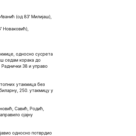
 Иванић (од 83' Милијаш),
' Новаковић),
акмице, односно сусрета
још седам корака до
 Раднички 38 и управо
стопних утакмица без
биларну, 250. утакмицу у
новић, Савић, Родић,
аправило сјајну
ајавио односно потврдио