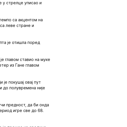
е у стрелце уписао и
темпо са акцентом на
 са леве стране и
пта је отишла поред
 је главом ставио на муке
гетер из Гане главом
!
 је покушај овај пут
ли до полувремена није
учи предност, да би онда
ериод игре све до 68.