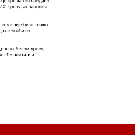
о је прошао из средине
2:0! Тренутак чаролије
а коме није било тешко
да се Боаћи на
 црвено-белом дресу,
рет ће памтити и