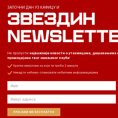
ЗАПОЧНИ ДАН УЗ КАФИЦУ И
ЗВЕЗДИН
NEWSLETT
Не пропусти
најважније новости о утакмицама, дешавањима 
промоцијама твог омиљеног клуба
!
Кратки имејлови за које ти треба 2 минута
Никад те нећемо спамовати небитним информацијама
Email
Email