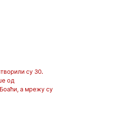
творили су 30.
ше од
Боаћи, а мрежу су