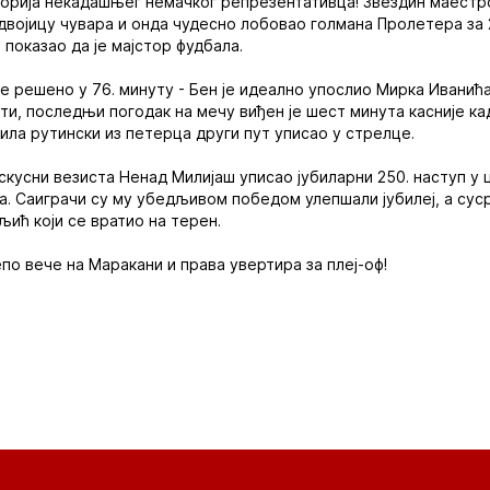
сторија некадашњег немачког репрезентативца! Звездин маестр
 двојицу чувара и онда чудесно лобовао голмана Пролетера за 
м показао да је мајстор фудбала.
е решено у 76. минуту - Бен је идеално упослио Мирка Иванић
ти, последњи погодак на мечу виђен је шест минута касније ка
рила рутински из петерца други пут уписао у стрелце.
 искусни везиста Ненад Милијаш уписао јубиларни 250. наступ у
а. Саиграчи су му убедљивом победом улепшали јубилеј, а сус
ић који се вратио на терен.
епо вече на Маракани и права увертира за плеј-оф!