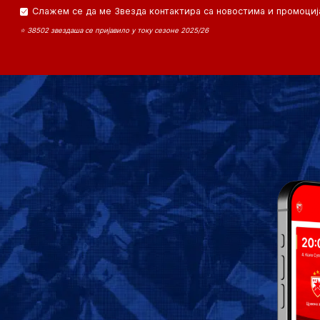
Слажем се да ме Звезда контактира са новостима и промоциј
⭐ 38502 звездаша се пријавило у току сезоне 2025/26