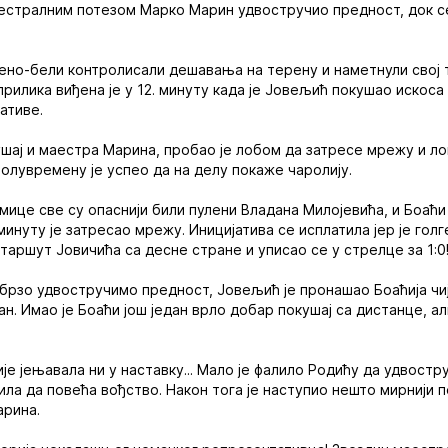
аестралним потезом Марко Марин удвостручио предност, док с
ено-бели контролисали дешавања на терену и наметнули свој 
прилика виђена је у 12. минуту када је Јовељић покушао искоса
ативе.
шај и маестра Марина, пробао је лобом да затресе мрежу и ло
полувремену је успео да на делу покаже чаролију.
мице све су опаснији били пулени Владана Милојевића, и Боаћи
 минуту је затресао мрежу. Иницијатива се исплатила јер је гол
таршут Јовичића са десне стране и уписао се у стрелце за 1:0
убрзо удвостручимо предност, Јовељић је пронашао Боаћија чији
ан. Имао је Боаћи још један врло добар покушај са дистанце, а
е јењавала ни у наставку... Мало је фалило Родићу да удвостр
ла да повећа вођство. Након тога је наступио нешто мирнији п
арина.