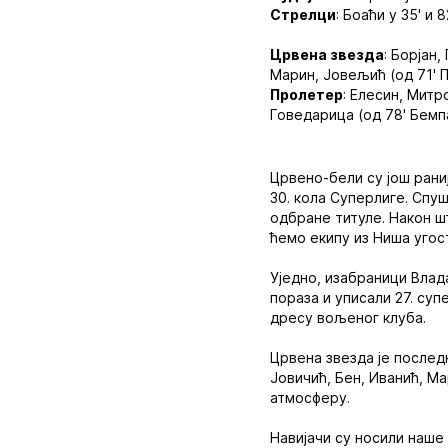
Стрелци
: Боаћи у 35' и 
Црвена звезда
: Борјан,
Марин, Јовељић (од 71' П
Пролетер
: Елесин, Митр
Говедарица (од 78' Бемпа
Црвено-бели су још рани
30. кола Суперлиге. Спуш
одбране титуле. Након ш
ћемо екипу из Ниша угос
Уједно, изабраници Влад
пораза и уписали 27. суп
дресу вољеног клуба.
Црвена звезда је последњ
Јовичић, Бен, Иванић, Ма
атмосферу.
Навијачи су носили наше