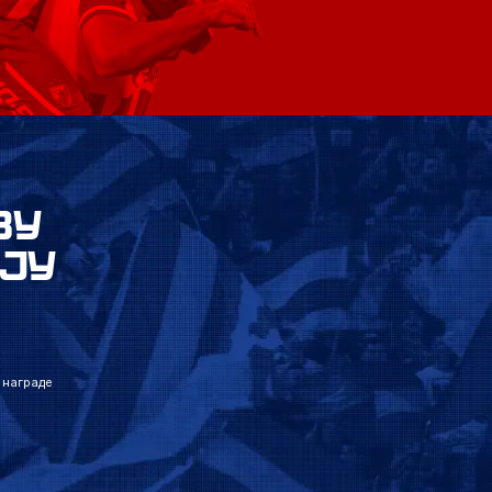
ВУ
ЈУ
 награде