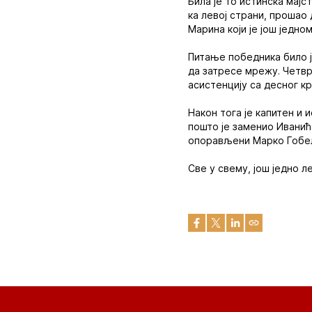
Била је то истинска мај
ка левој страни, прошао
Марина који је још једно
Питање победника било ј
да затресе мрежу. Четвр
асистенцију са десног к
Након тога је капитен и
пошто је заменио Иванић
опорављени Марко Гобељ
Све у свему, још једно л