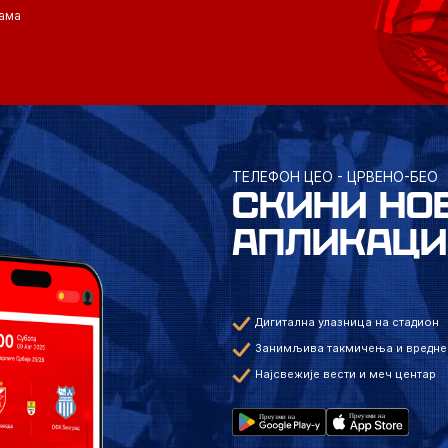
ама
ТЕЛЕФОН ЦЕО - ЦРВЕНО-БЕО
СКИНИ НО
АПЛИКАЦИ
Дигитална улазница на стадион
Занимљива такмичења и вредне
Најсвежије вести и меч центар