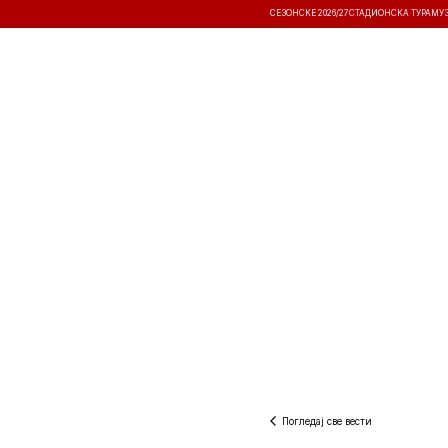
СЕЗОНСКЕ 2026/27
СТАДИОНСКА ТУРА
МУ
ВЕСТИ
ТАКМИЧЕЊА
РЕЗУЛТА
Погледај све вести