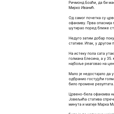
Ричмонд Боаћи, да би м
Мирко Иванић.
Од самог почетка су црв
офанзиву. Прва опаснија 
шутирао поред ближе ст
Недуго затим добар поку
стативе. Ипак, у другом 
На истеку пола сата утак
голмана Елесина, а у 35.
најбоље реаговао на цен
Мало је недостајало да 
одбранио гостујући голм
било промене резултата.
Црвено-бела офанзива ниј
Јовељића статива спречи
минута и магије Марка М