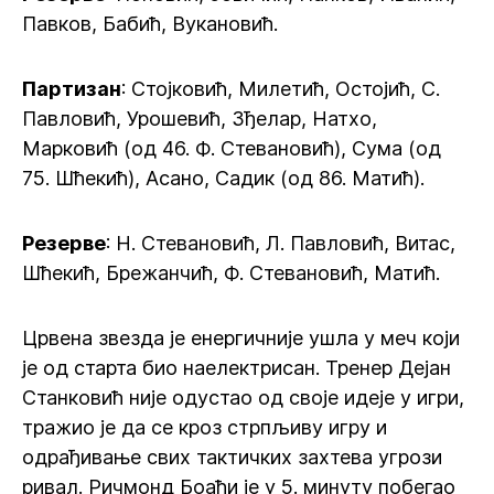
Павков, Бабић, Вукановић.
Партизан
: Стојковић, Милетић, Остојић, С.
Павловић, Урошевић, Зђелар, Натхо,
Марковић (од 46. Ф. Стевановић), Сума (од
75. Шћекић), Асано, Садик (од 86. Матић).
Резерве
: Н. Стевановић, Л. Павловић, Витас,
Шћекић, Брежанчић, Ф. Стевановић, Матић.
Црвена звезда је енергичније ушла у меч који
је од старта био наелектрисан. Тренер Дејан
Станковић није одустао од своје идеје у игри,
тражио је да се кроз стрпљиву игру и
одрађивање свих тактичких захтева угрози
ривал. Ричмонд Боаћи је у 5. минуту побегао