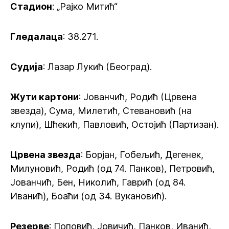
Стадион
: „Рајко Митић“
Гледалаца
: 38.271.
Судија
: Лазар Лукић (Београд).
Жути картони
: Јованчић, Родић (Црвена
звезда), Сума, Милетић, Стевановић (на
клупи), Шћекић, Павловић, Остојић (Партизан).
Црвена звезда
: Борјан, Гобељић, Дегенек,
Милуновић, Родић (од 74. Панков), Петровић,
Јованчић, Бен, Николић, Гаврић (од 84.
Иванић), Боаћи (од 34. Вукановић).
Резерве
: Поповић, Јовичић, Панков, Иванић,