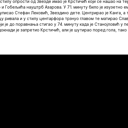
 стилу опрости од Звезде имао је Крстичић који се нашао на те
 и Гобељића науштрб Азарова. У 71. минуту било је изузетно е
писао Стефан Лековић, Звездино дете. Центрирао је Канга, а
у ривала и у стилу центарфора трзнуо главом те матирао Слав
ји је до поравнања стигао у 74. минуту када је Станојловић у 
адокнади је запретио Крстичић, али је шутирао поред гола, так