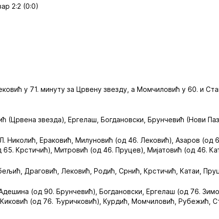
ар 2:2 (0:0)
Лековић у 71. минуту за Црвену звезду, а Момчиловић у 60. и Ста
ћ (Црвена звезда), Ергелаш, Богдановски, Брунчевић (Нови Паз
Л. Николић, Ераковић, Милуновић (од 46. Лековић), Азаров (од 
д 65. Крстичић), Митровић (од 46. Пруцев), Мијатовић (од 46. Кат
ељић, Драговић, Лековић, Родић, Срнић, Крстичић, Катаи, Пру
Адешина (од 90. Брунчевић), Богдановски, Ергелаш (од 76. Зимо
 Киковић (од 76. Ђуричковић), Курдић, Момчиловић, Рубежић, Ст