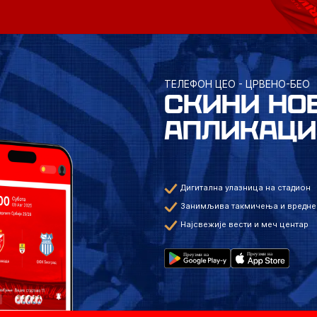
ТЕЛЕФОН ЦЕО - ЦРВЕНО-БЕО
СКИНИ НО
АПЛИКАЦИ
Дигитална улазница на стадион
Занимљива такмичења и вредне
Најсвежије вести и меч центар