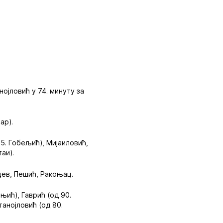
нојловић у 74. минуту за
ар).
65. Гобељић), Мијаиловић,
аи).
цев, Пешић, Ракоњац.
њић), Гаврић (од 90.
анојловић (од 80.