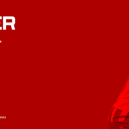
ER
и
ама