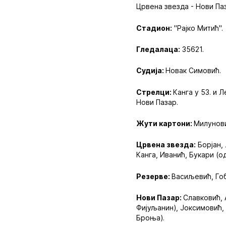
Црвена звезда - Нови Паз
Стадион:
"Рајко Митић".
Гледалаца:
35621.
Судија:
Новак Симовић.
Стрелци:
Канга у 53. и 
Нови Пазар.
Жути картони:
Милунови
Црвена звезда:
Борјан, 
Канга, Иванић, Букари (о
Резерве:
Васиљевић, Гоб
Нови Пазар:
Славковић, 
Фијуљанин), Јоксимовић,
Броња).