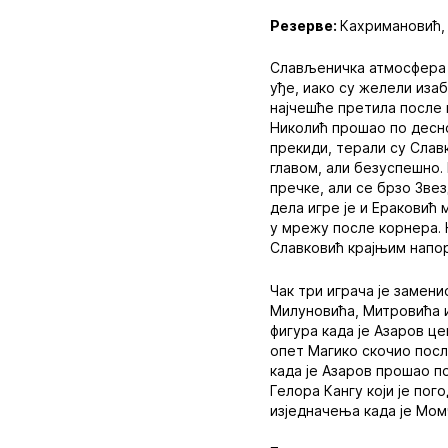
Резерве:
Кахримановић, 
Слављеничка атмосфера у
уђе, иако су желели иза
најчешће претила после п
Николић прошао по десно
прекиди, терали су Слав
главом, али безуспешно. 
пречке, али се брзо Зве
дела игре је и Ераковић
у мрежу после корнера. Н
Славковић крајњим напор
Чак три играча је замен
Милуновића, Митровића и
фигура када је Азаров це
опет Магико скочио посл
када је Азаров прошао п
Гелора Кангу који је пог
изједначења када је Мом