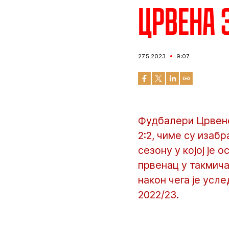
Црвена з
27.5.2023
9:07
Фудбалери Црвене
2:2, чиме су иза
сезону у којој је 
првенац у такмич
након чега је усл
2022/23.