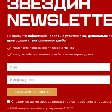
ЗВЕЗДИН
NEWSLETT
Не пропусти
најважније новости о утакмицама, дешавањима 
промоцијама твог омиљеног клуба
!
Кратки имејлови за које ти треба 2 минута
Никад те нећемо спамовати небитним информацијама
Email
Email
Слажем се да ме Звезда контактира са новостима и промоциј
⭐ 38502 звездаша се пријавило у току сезоне 2025/26