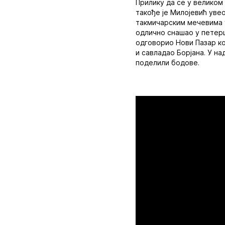
Прилику да се у великом
такође је Милојевић увео
такмичарским мечевима у
одлично снашао у петерц
одговорио Нови Пазар ко
и савладао Борјана. У н
поделили бодове.