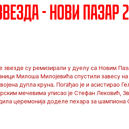
везда - Нови Пазар 2:
 звезде су ремизирали у дуелу са Новим Па
браници Милоша Милојевића спустили завесу н
освојена дупла круна. Погађао је и асистирао Ге
арским мечевима уписао је Стефан Лековић, З
едила церемонија доделе пехара за шампиона 