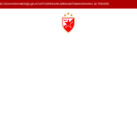
ЗЕЈ
ЧЛАНАРИНА
ФОНДАЦИЈА
ПАРТНЕРИ
КАРИЈЕРА
КАМПОВИ
КЛИНИКА ЗА ТРЕНЕРЕ
ТИ
ИСТОРИЈА
Т