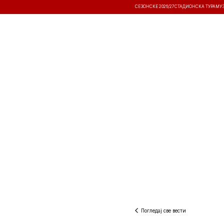
СЕЗОНСКЕ 2026/27
СТАДИОНСКА ТУРА
МУ
ВЕСТИ
ТАКМИЧЕЊА
РЕЗУЛТА
Погледај све вести