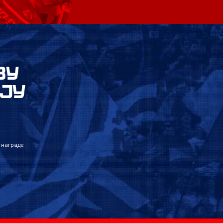
ВУ
ЈУ
 награде