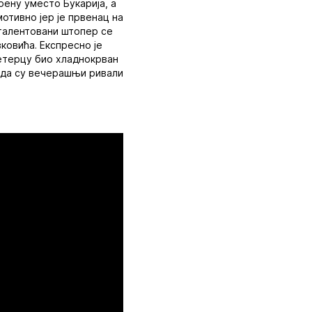
рену уместо Букарија, а
мотивно јер је првенац на
 талентовани штопер се
ковића. Експресно је
петерцу био хладнокрван
о да су вечерашњи ривали