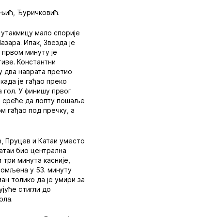
оњић, Ђуричковић.
 утакмицу мало спорије
зара. Ипак, Звезда је
у првом минуту је
тиве. Константни
 у два наврата претио
 када је гађао преко
 гол. У финишу првог
ло среће да лопту пошаље
ом гађао под пречку, а
ћ, Пруцев и Катаи уместо
Катаи био централна
 три минута касније,
ломљена у 53. минуту
ан толико да је умири за
ујуће стигли до
ола.