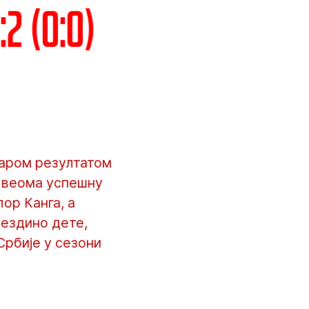
2 (0:0)
заром резултатом
а веома успешну
лор Канга, а
вездино дете,
Србије у сезони