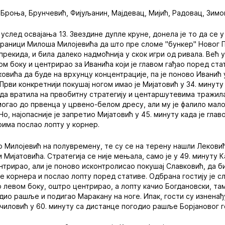
Броња, Брунчевић, Фијуљанин, Мајдевац, Мијић, Радовац, Зим
след освајања 13. Звездине дупле круне, донела је то да се у
браници Милоша Милојевића да што пре сломе "бункер" Новог Па
рекида, и била далеко надмоћнија у скок игри од ривала. Већ 
м боку и центрирао за Иванића који је главом гађао поред ста
ковића да буде на врхунцу концентрације, па је поново Иванић
Први конкретнији покушај ногом имао је Мијатовић у 34. минуту
зда вратила на првобитну стратегију и центаршутевима тражила
 могао до првенца у црвено-белом дресу, али му је фалило ма
о, најопасније је запретио Мијатовић у 45. минуту када је глав
има послао лопту у корнер.
ио Милојевић на полувремену, те су се на терену нашли Лекови
 Мијатовића. Стратегија се није мењала, само је у 49. минуту 
нтрирао, али је поново исконтролисао покушај Славковић, да би
е корнера и послао лопту поред стативе. Одбрана гостију је с
о левом боку, оштро центрирао, а лопту качио Богдановски, там
одио рашље и подигао Маракану на ноге. Ипак, гости су изненађ
чиловић у 60. минуту са дистанце погодио рашље Борјановог г