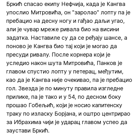
Бркић спасао екипу Нефчија, када је Кангва
упослио Митровића, он "заролао" лопту па је
пребацио на десну ногу и гађао даљи угао,
али је чувар мреже ривала био на висини
задатка. Наставиле су да се ређају шансе, а
поново је Кангва био тај који је могао да
пресуди ривалу. После корнера који је
уследио након шута Митровића, Панков је
главом спустио лопту у петерац, међутим,
као да је Кангва није очекивао, па је пребацио
гол. Звезда је по минуту правила изгледне
прилике, па је тако и у 54, по десном боку
прошао Гобељић, који је носио капитенску
траку по изласку Борјана, и оштро центрирао
за Ибрахима чији је ударац главом успео да
заустави Бркић.