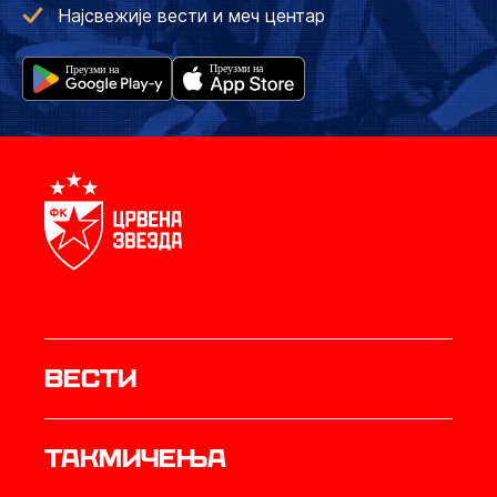
Најсвежије вести и меч центар
Вести
Такмичења