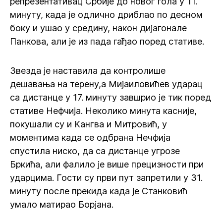
репрезентативац Србије до новог гола у 11.
минуту, када је одлично дриблао по десном
боку и ушао у средину, након дијагонале
Панкова, али је из пада гађао поред стативе.
Звезда је наставила да контролише
дешавања на терену,а Мијаиловићев ударац
са дистанце у 17. минуту завшрио је тик поред
стативе Нефчија. Неколико минута касније,
покушали су и Кангва и Митровић, у
моментима када се одбрана Нечфија
спустила ниско, да са дистанце угрозе
Бркића, али фалило је више прецизности при
ударцима. Гости су први пут запретили у 31.
минуту после прекида када је Станковић
умало матирао Борјана.