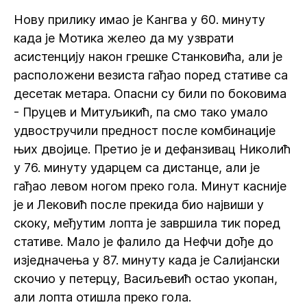
Нову прилику имао је Кангва у 60. минуту
када је Мотика желео да му узврати
асистенцију након грешке Станковића, али је
расположени везиста гађао поред стативе са
десетак метара. Опасни су били по боковима
- Пруцев и Митуљикић, па смо тако умало
удвостручили предност после комбинације
њих двојице. Претио је и дефанзивац Николић
у 76. минуту ударцем са дистанце, али је
гађао левом ногом преко гола. Минут касније
је и Лековић после прекида био највиши у
скоку, међутим лопта је завршила тик поред
стативе. Мало је фалило да Нефчи дође до
изједначења у 87. минуту када је Салијански
скочио у петерцу, Васиљевић остао укопан,
али лопта отишла преко гола.