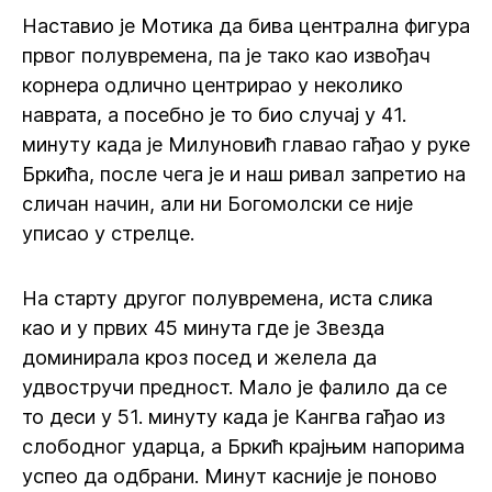
Наставио је Мотика да бива централна фигура
првог полувремена, па је тако као извођач
корнера одлично центрирао у неколико
наврата, а посебно је то био случај у 41.
минуту када је Милуновић главао гађао у руке
Бркића, после чега је и наш ривал запретио на
сличан начин, али ни Богомолски се није
уписао у стрелце.
На старту другог полувремена, иста слика
као и у првих 45 минута где је Звезда
доминирала кроз посед и желела да
удвостручи предност. Мало је фалило да се
то деси у 51. минуту када је Кангва гађао из
слободног ударца, а Бркић крајњим напорима
успео да одбрани. Минут касније је поново