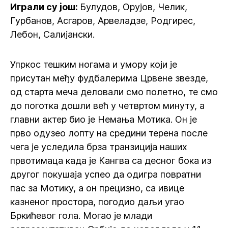
Играли су још:
Булудов, Орујов, Челик,
Гурбанов, Асгаров, Арвеладзе, Родгирес,
Лебон, Салијански.
Упркос тешким ногама и умору који је
присутан међу фудбалерима Црвене звезде,
од старта меча деловали смо полетно, те смо
до поготка дошли већ у четвртом минуту, а
главни актер био је Немања Мотика. Он је
прво одузео лопту на средини терена после
чега је уследила брза транзиција наших
првотимаца када је Кангва са десног бока из
другог покушаја успео да одигра повратни
пас за Мотику, а он прецизно, са ивице
казненог простора, погодио даљи угао
Бркићевог гола. Могао је млади