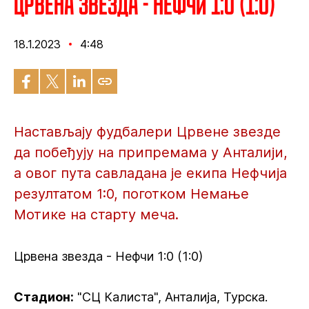
Црвена звезда - Нефчи 1:0 (1:0)
18.1.2023
4:48
Настављају фудбалери Црвене звезде
да побеђују на припремама у Анталији,
а овог пута савладана је екипа Нефчија
резултатом 1:0, поготком Немање
Мотике на старту меча.
Црвена звезда - Нефчи 1:0 (1:0)
Стадион:
"СЦ Калиста", Анталија, Турска.