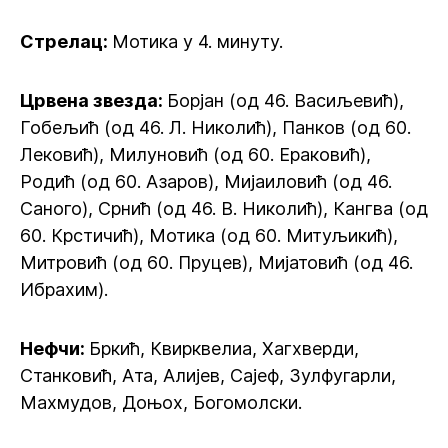
Стрелац:
Мотика у 4. минуту.
Црвена звезда:
Борјан (од 46. Васиљевић),
Гобељић (од 46. Л. Николић), Панков (од 60.
Лековић), Милуновић (од 60. Ераковић),
Родић (од 60. Азаров), Мијаиловић (од 46.
Саного), Срнић (од 46. В. Николић), Кангва (од
60. Крстичић), Мотика (од 60. Митуљикић),
Митровић (од 60. Пруцев), Мијатовић (од 46.
Ибрахим).
Нефчи:
Бркић, Квирквелиа, Хагхверди,
Станковић, Ата, Алијев, Сајеф, Зулфугарли,
Махмудов, Доњох, Богомолски.