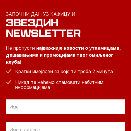
ЗАПОЧНИ ДАН УЗ КАФИЦУ И
ЗВЕЗДИН
NEWSLETTER
Не пропусти
најважније новости о утакмицама,
дешавањима и промоцијама твог омиљеног
клуба
!
Кратки имејлови за које ти треба 2 минута
Никад те нећемо спамовати небитним
информацијама
Email
Email