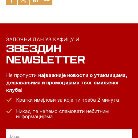
ЗАПОЧНИ ДАН УЗ КАФИЦУ И
ЗВЕЗДИН
NEWSLETTER
Не пропусти
најважније новости о утакмицама,
дешавањима и промоцијама твог омиљеног
клуба
!
Кратки имејлови за које ти треба 2 минута
Никад те нећемо спамовати небитним
информацијама
Email