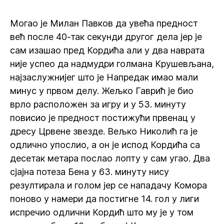
Могао је Милан Павков да увећа предност
већ после 40-так секунди другог дела јер је
сам изашао пред Кордића али у два наврата
није успео да надмудри голмана Крушевљана,
најзаслужнијег што је Напредак имао мали
минус у првом делу. Жељко Гаврић је био
врло расположен за игру и у 53. минуту
повисио је предност постижући првенац у
дресу Црвене звезде. Вељко Николић га је
одлично упослио, а он је испод Кордића са
десетак метара послао лопту у сам угао. Два
сјајна потеза Бена у 63. минуту нису
резултирала и голом јер се нападачу Комора
поново у намери да постигне 14. гол у лиги
испречио одлични Кордић што му је у том