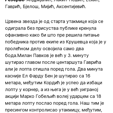
Гаврић, Бјелош, Мијић, Аксентијевић.
Црвена звезда је од старта утакмице која се
одиграла без присуства публике кренула
офанзивно како би што пре решила питање
победника против екипе из Крушевца која је у
пролећном делу освојила само два
бода.Милан Павков је већ у 3. минуту
шутирао главом после центаршута Гаврића
али је лопта отишла поред гола. Два минута
касније Ел Фарду Бен је шутирао са 16
метара, међутим Кордић је успео да избаци
лопту у корнер, а из њега је у већ уиграној
акцији Марко Гобељић волеј ударцем са 18
метара лопту послао поред гола. Наш тим је
пресингом контролисао утакмицу, међутим,