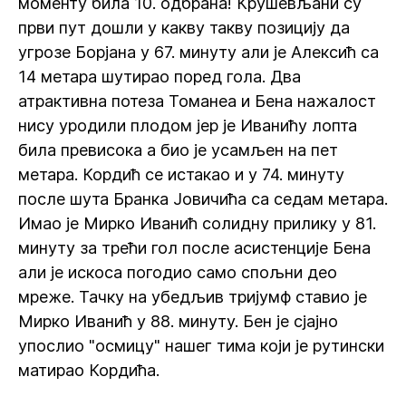
моменту била 10. одбрана! Крушевљани су
први пут дошли у какву такву позицију да
угрозе Борјана у 67. минуту али је Алексић са
14 метара шутирао поред гола. Два
атрактивна потеза Томанеа и Бена нажалост
нису уродили плодом јер је Иванићу лопта
била превисока а био је усамљен на пет
метара. Кордић се истакао и у 74. минуту
после шута Бранка Јовичића са седам метара.
Имао је Мирко Иванић солидну прилику у 81.
минуту за трећи гол после асистенције Бена
али је искоса погодио само спољни део
мреже. Тачку на убедљив тријумф ставио је
Мирко Иванић у 88. минуту. Бен је сјајно
упослио "осмицу" нашег тима који је рутински
матирао Кордића.