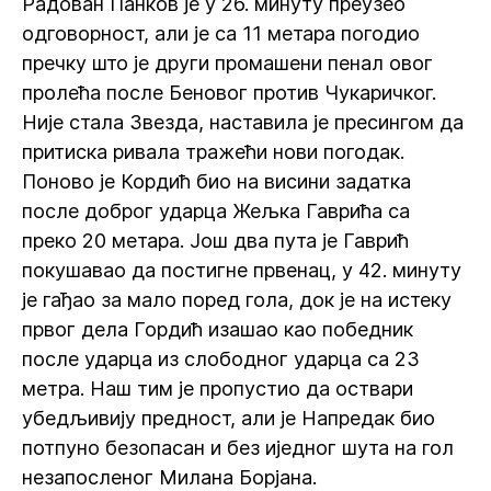
Радован Панков је у 26. минуту преузео
одговорност, али је са 11 метара погодио
пречку што је други промашени пенал овог
пролећа после Беновог против Чукаричког.
Није стала Звезда, наставила је пресингом да
притиска ривала тражећи нови погодак.
Поново је Кордић био на висини задатка
после доброг ударца Жељка Гаврића са
преко 20 метара. Још два пута је Гаврић
покушавао да постигне првенац, у 42. минуту
је гађао за мало поред гола, док је на истеку
првог дела Гордић изашао као победник
после ударца из слободног ударца са 23
метра. Наш тим је пропустио да оствари
убедљивију предност, али је Напредак био
потпуно безопасан и без иједног шута на гол
незапосленог Милана Борјана.