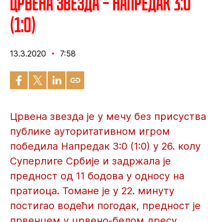
Црвена звезда – Напредак 3:0
(1:0)
13.3.2020
7:58
Црвена звезда је у мечу без присуства
публике ауторитативном игром
победила Напредак 3:0 (1:0) у 26. колу
Суперлиге Србије и задржала је
предност од 11 бодова у односу на
пратиоца. Томане је у 22. минуту
постигао водећи погодак, предност је
првенцем у црвено-белом дресу