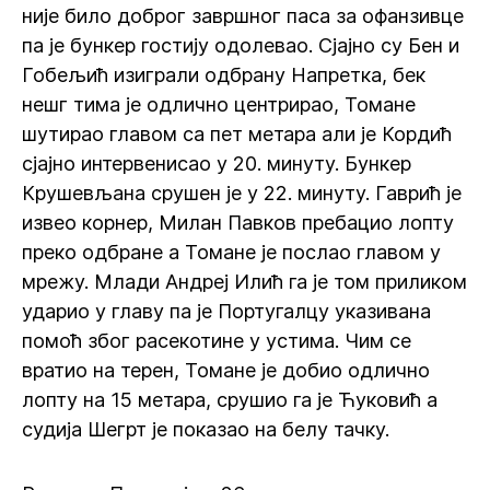
није било доброг завршног паса за офанзивце
па је бункер гостију одолевао. Сјајно су Бен и
Гобељић изиграли одбрану Напретка, бек
нешг тима је одлично центрирао, Томане
шутирао главом са пет метара али је Кордић
сјајно интервенисао у 20. минуту. Бункер
Крушевљана срушен је у 22. минуту. Гаврић је
извео корнер, Милан Павков пребацио лопту
преко одбране а Томане је послао главом у
мрежу. Млади Андреј Илић га је том приликом
ударио у главу па је Португалцу указивана
помоћ због расекотине у устима. Чим се
вратио на терен, Томане је добио одлично
лопту на 15 метара, срушио га је Ћуковић а
судија Шегрт је показао на белу тачку.