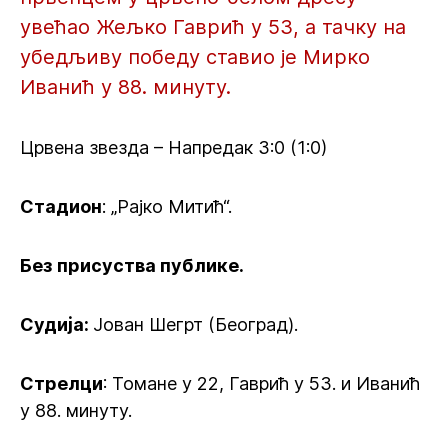
увећао Жељко Гаврић у 53, а тачку на
убедљиву победу ставио је Мирко
Иванић у 88. минуту.
Црвена звезда – Напредак 3:0 (1:0)
Стадион
: „Рајко Митић“.
Без присуства публике.
Судија:
Јован Шегрт (Београд).
Стрелци
: Томане у 22, Гаврић у 53. и Иванић
у 88. минуту.