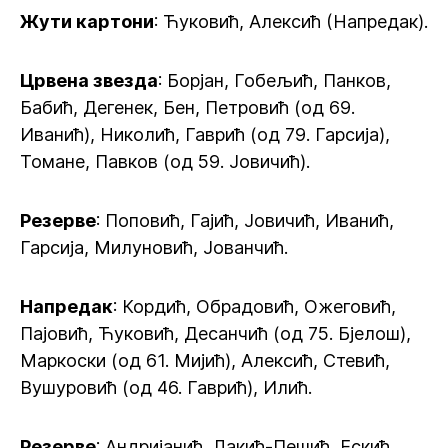
Жути картони
: Ћуковић, Алексић (Напредак).
Црвена звезда
: Борјан, Гобељић, Панков,
Бабић, Дегенек, Бен, Петровић (од 69.
Иванић), Николић, Гаврић (од 79. Гарсија),
Томане, Павков (од 59. Јовичић).
Резерве
: Поповић, Гајић, Јовичић, Иванић,
Гарсија, Милуновић, Јованчић.
Напредак
: Кордић, Обрадовић, Ожеговић,
Пајовић, Ћуковић, Десанчић (од 75. Бјелош),
Маркоски (од 61. Мијић), Алексић, Стевић,
Вушуровић (од 46. Гаврић), Илић.
Резерве
: Андријанић, Лакић-Пешић, Ескић,