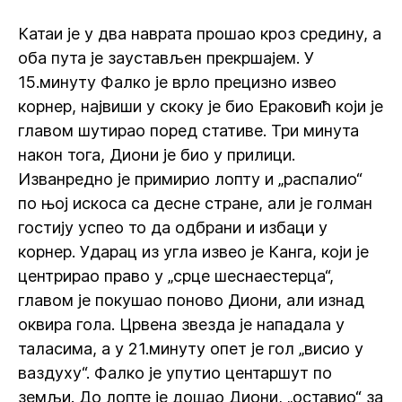
Катаи је у два наврата прошао кроз средину, а
оба пута је заустављен прекршајем. У
15.минуту Фалко је врло прецизно извео
корнер, највиши у скоку је био Ераковић који је
главом шутирао поред стативе. Три минута
након тога, Диони је био у прилици.
Изванредно је примирио лопту и „распалио“
по њој искоса са десне стране, али је голман
гостију успео то да одбрани и избаци у
корнер. Ударац из угла извео је Канга, који је
центрирао право у „срце шеснаестерца“,
главом је покушао поново Диони, али изнад
оквира гола. Црвена звезда је нападала у
таласима, а у 21.минуту опет је гол „висио у
ваздуху“. Фалко је упутио центаршут по
земљи. До лопте је дошао Диони, „оставио“ за