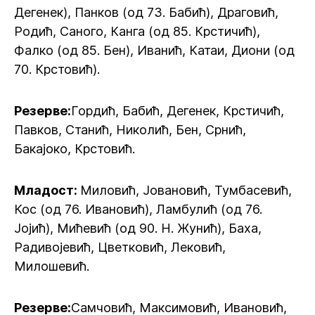
Дегенек), Панков (од 73. Бабић), Драговић,
Родић, Саного, Канга (од 85. Крстичић),
Фалко (од 85. Бен), Иванић, Катаи, Диони (од
70. Крстовић).
Резерве:
Гордић, Бабић, Дегенек, Крстичић,
Павков, Станић, Николић, Бен, Срнић,
Бакајоко, Крстовић.
Младост:
Миловић, Јовановић, Тумбасевић,
Кос (од 76. Ивановић), Ламбулић (од 76.
Јојић), Мићевић (од 90. Н. Жунић), Баха,
Радивојевић, Цветковић, Лековић,
Милошевић.
Резерве:
Самчовић, Максимовић, Ивановић,