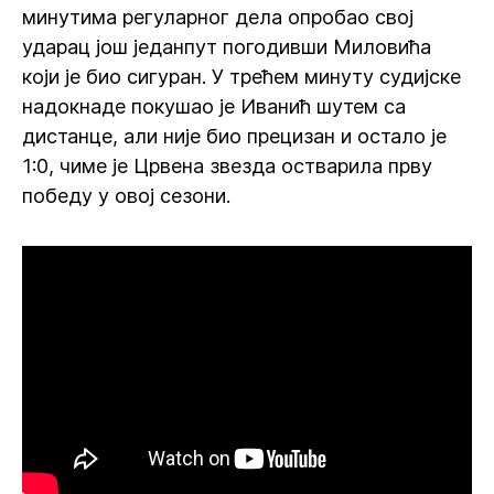
минутима регуларног дела опробао свој
ударац још једанпут погодивши Миловића
који је био сигуран. У трећем минуту судијске
надокнаде покушао је Иванић шутем са
дистанце, али није био прецизан и остало је
1:0, чиме је Црвена звезда остварила прву
победу у овој сезони.