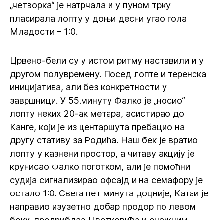
„четворка“ је натрчала и у пуном трку
пласирала лопту у доњи десни угао гола
Младости – 1:0.
Црвено-бели су у истом ритму наставили и у
другом полувремену. Посед лопте и теренска
иницијатива, али без конкретности у
завршници. У 55.минуту Фалко је „носио“
лопту неких 20-ак метара, асистирао до
Канге, који је из центаршута пребацио на
другу стативу за Родића. Наш бек је вратио
лопту у казнени простор, а читаву акцију је
крунисао Фалко поготком, али је помоћни
судија сигнализирао офсајд и на семафору је
остало 1:0. Свега пет минута доцније, Катаи је
направио изузетно добар продор по левом
боку, предриблао Цветковића и снажним