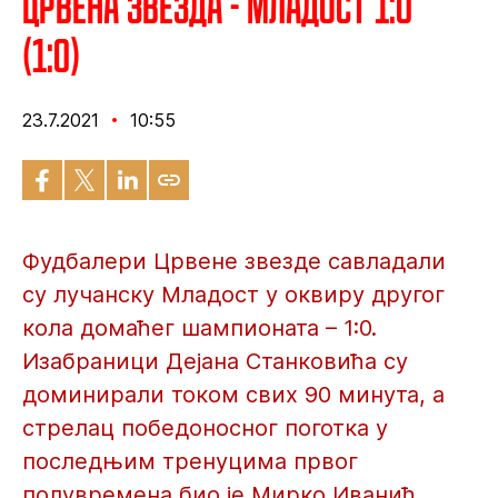
Црвена звезда - Младост 1:0
(1:0)
23.7.2021
10:55
Фудбалери Црвене звезде савладали
су лучанску Младост у оквиру другог
кола домаћег шампионата – 1:0.
Изабраници Дејана Станковића су
доминирали током свих 90 минута, а
стрелац победоносног поготка у
последњим тренуцима првог
полувремена био је Мирко Иванић.