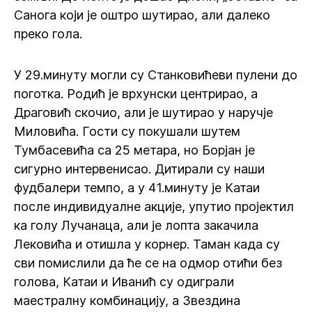
Санога који је оштро шутирао, али далеко
преко гола.
У 29.минуту могли су Станковићеви пулени до
поготка. Родић је врхунски центрирао, а
Драговић скочио, али је шутирао у наручје
Миловића. Гости су покушали шутем
Тумбасевића са 25 метара, но Борјан је
сигурно интервенисао. Дитирали су наши
фудбалери темпо, а у 41.минуту је Катаи
после индивидуалне акције, упутио пројектил
ка голу Лучанаца, али је лопта закачила
Лековића и отишла у корнер. Таман када су
сви помислили да ће се на одмор отићи без
голова, Катаи и Иванић су одиграли
маестралну комбинацију, а Звездина