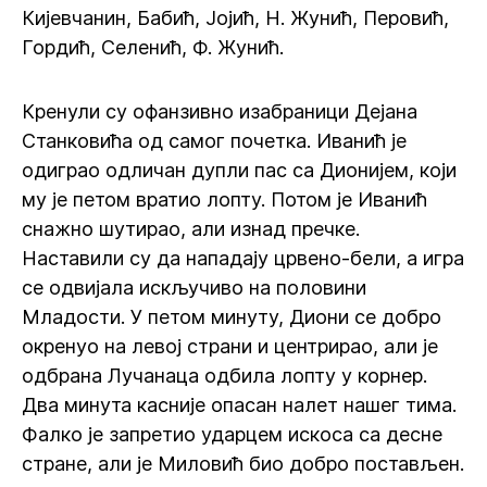
Кијевчанин, Бабић, Јојић, Н. Жунић, Перовић,
Гордић, Селенић, Ф. Жунић.
Кренули су офанзивно изабраници Дејана
Станковића од самог почетка. Иванић је
одиграо одличан дупли пас са Дионијем, који
му је петом вратио лопту. Потом је Иванић
снажно шутирао, али изнад пречке.
Наставили су да нападају црвено-бели, а игра
се одвијала искључиво на половини
Младости. У петом минуту, Диони се добро
окренуо на левој страни и центрирао, али је
одбрана Лучанаца одбила лопту у корнер.
Два минута касније опасан налет нашег тима.
Фалко је запретио ударцем искоса са десне
стране, али је Миловић био добро постављен.