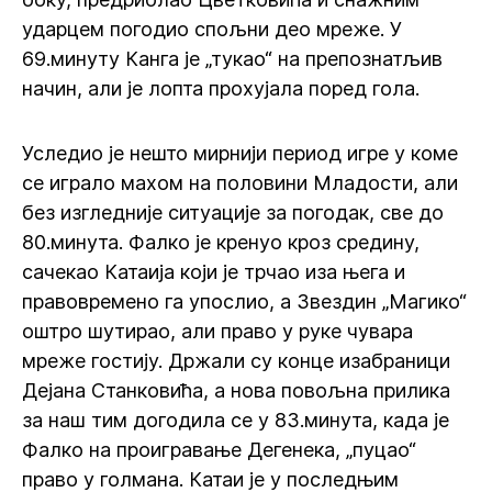
ударцем погодио спољни део мреже. У
69.минуту Канга је „тукао“ на препознатљив
начин, али је лопта прохујала поред гола.
Уследио је нешто мирнији период игре у коме
се играло махом на половини Младости, али
без изгледније ситуације за погодак, све до
80.минута. Фалко је кренуо кроз средину,
сачекао Катаија који је трчао иза њега и
правовремено га упослио, а Звездин „Магико“
оштро шутирао, али право у руке чувара
мреже гостију. Држали су конце изабраници
Дејана Станковића, а нова повољна прилика
за наш тим догодила се у 83.минута, када је
Фалко на проигравање Дегенека, „пуцао“
право у голмана. Катаи је у последњим