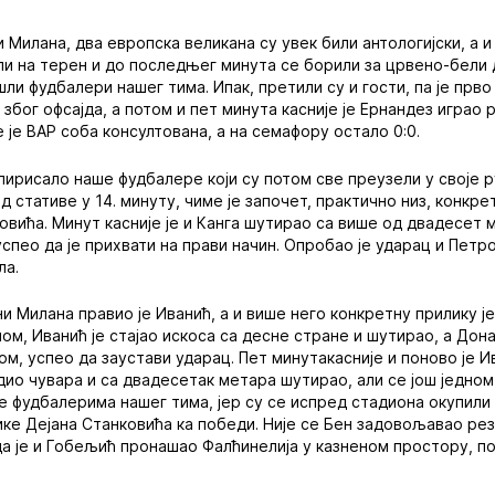
 Милана, два европска великана су увек били антологијски, а и
и на терен и до последњег минута се борили за црвено-бели 
шли фудбалери нашег тима. Ипак, претили су и гости, па је прв
бог офсајда, а потом и пет минута касније је Ернандез играо р
 је ВАР соба консултована, а на семафору остало 0:0.
пирисало наше фудбалере који су потом све преузели у своје р
 стативе у 14. минуту, чиме је започет, практично низ, конкре
вића. Минут касније је и Канга шутирао са више од двадесет м
 успео да је прихвати на прави начин. Опробао је ударац и Петров
ла.
 Милана правио је Иванић, а и више него конкретну прилику је 
 голом, Иванић је стајао искоса са десне стране и шутирао, а До
ом, успео да заустави ударац. Пет минутакасније и поново је И
дио чувара и са двадесетак метара шутирао, али се још једно
ше фудбалерима нашег тима, јер су се испред стадиона окупили 
ке Дејана Станковића ка победи. Није се Бен задовољавао резул
да је и Гобељић пронашао Фалћинелија у казненом простору, по