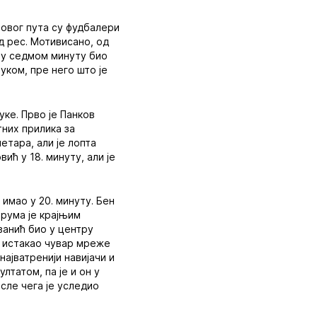
 овог пута су фудбалери
д рес. Мотивисано, од
о у седмом минуту био
уком, пре него што је
уке. Прво је Панков
тних прилика за
етара, али је лопта
ић у 18. минуту, али је
имао у 20. минуту. Бен
нарума је крајњим
ванић био у центру
м истакао чувар мреже
најватренији навијачи и
татом, па је и он у
сле чега је уследио