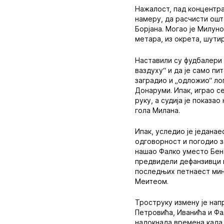
Нажалост, пад концентрац
намеру, да расчисти ошта
Борјана. Могао је Милун
метара, из окрета, шути
Наставили су фудбалери 
ваздуху“ и да је само п
заградио и „одложио“ лоп
Донаруми. Ипак, играо с
руку, а судија је показа
гола Милана.
Ипак, уследио је једанае
одговорност и погодио з
нашао Фалко уместо Бена
предвидели дефанзивци г
последњих петнаест мину
Меитеом.
Троструку измену је нап
Петровића, Иванића и Фал
надокнада времена када 