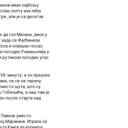
Панков имао најбољу
ослао лопту иза леђа
ре, али је са десетак
 да гол Милана „виси у
т када се Фалћинели
скоса и олакшао посао
 и погодио Ромањолија у
 и рутински погодио угао
 59. минуту, а он преузео
ама, па се на терену
 уместо шута, што су
о Гобељића, а наш тим је
он после старта над
и Павков уместо
рој Маракане. Играла се
ута Канге из корнера,