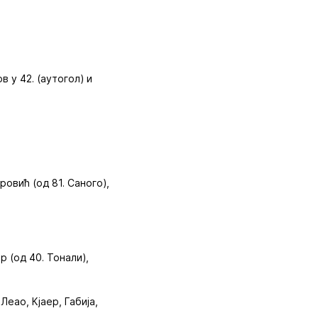
в у 42. (аутогол) и
ровић (од 81. Саного),
 (од 40. Тонали),
еао, Кјаер, Габија,