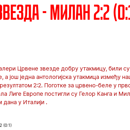
везда - Милан 2:2 (0:
алери Црвене звезде добру утакмицу, били су
, а још једна антологијска утакмица између на
езултатом 2:2. Поготке за црвено-беле у прв
а Лиге Европе постигли су Гелор Канга и Мил
 дана у Италији .
 (0:1)