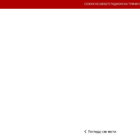
СЕЗОНСКЕ 2026/27
СТАДИОНСКА ТУРА
МУ
ВЕСТИ
ТАКМИЧЕЊА
РЕЗУЛТА
Погледај све вести