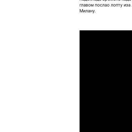
главом послао лопту иза
Милану.