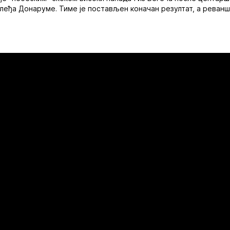
 леђа Донаруме. Тиме је постављен коначан резултат, а реванш 