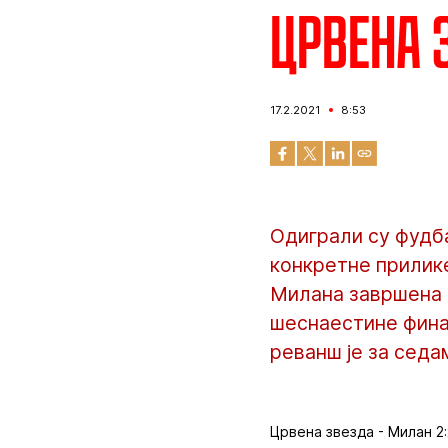
Црвена з
17.2.2021
8:53
Одиграли су фудб
конкретне прилике
Милана завршена р
шеснаестине финал
реванш је за седам
Црвена звезда - Милан 2:2