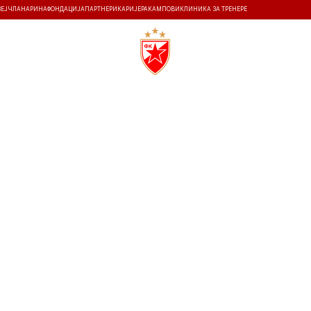
ЗЕЈ
ЧЛАНАРИНА
ФОНДАЦИЈА
ПАРТНЕРИ
КАРИЈЕРА
КАМПОВИ
КЛИНИКА ЗА ТРЕНЕРЕ
ТИ
ИСТОРИЈА
Т