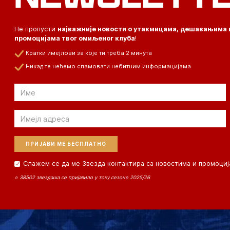
Не пропусти
најважније новости о утакмицама, дешавањима 
промоцијама твог омиљеног клуба
!
Кратки имејлови за које ти треба 2 минута
Никад те нећемо спамовати небитним информацијама
Email
Email
Слажем се да ме Звезда контактира са новостима и промоциј
⭐ 38502 звездаша се пријавило у току сезоне 2025/26