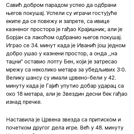
Савић добром парадом успео да одбрани
његов покушај. Успели су играчи гостујуће
екипе да се повежу и запрете, са ивице
казненог простора је гађао Крајишник, али је
Борјан са лакоћом одбранио његов покушај.
Играо се 34. минут када је Иванић још једном
добро ушао у казнени простор, а онда ,,на
тацни” оставио лопту Бен, који је затресао
мрежу са неколико метара за убедљивих 3:0.
Велику шансу су имали црвено-бели у 42.
минуту када је Гајић упутио добар ударац са
око 18 метара, али је Звездин десни бек гађао
изнад пречке.
Наставила је Црвена звезда са притиском и
почетком другог дела игре. Већ у 48. минуту