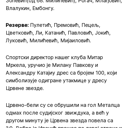
Зоћевић(од 68. Милићевић), Рогач, Млађовић,
Влалукин, Ембонгу.
Резерве:
Пулетић, Премовић, Пецељ,
Цветковић, Ли, Катанић, Павловић, Јокић,
Луковић, Милићевић, Мијаиловић.
Спортски директор нашег клуба Митар
Мркела, уручио је Милану Павкову и
Александру Катајиу дрес са бројем 100, који
симболизује одигране утакмице у дресу
Црвене звезде.
Црвено-бели су се обрушили на гол Металца
одмах после судијског звиждука, а већ у
другом минуту је Црвена звезда повела са