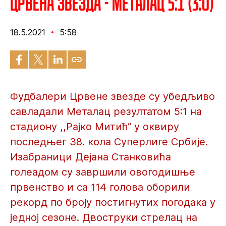
Црвена звезда - Металац 5:1 (3:0)
18.5.2021
5:58
Фудбалери Црвене звезде су убедљиво
савладали Металац резултатом 5:1 на
стадиону ,,Рајко Митић“ у оквиру
последњег 38. кола Суперлиге Србије.
Изабраници Дејана Станковића
голеадом су завршили овогодишње
првенство и са 114 голова оборили
рекорд по броју постигнутих погодака у
једној сезоне. Двоструки стрелац на