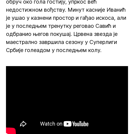
обруч око гола гостију, упркос већ
недостижном вођству. Минут касније Иванић
је ушао у казнени простор и гађао искоса, али
је у последњем тренутку реговао Савић и
одбранио његов покушај. Црвена звезда је
маестрално завршила сезону у Суперлиги
Србије голеадом у последњем колу.