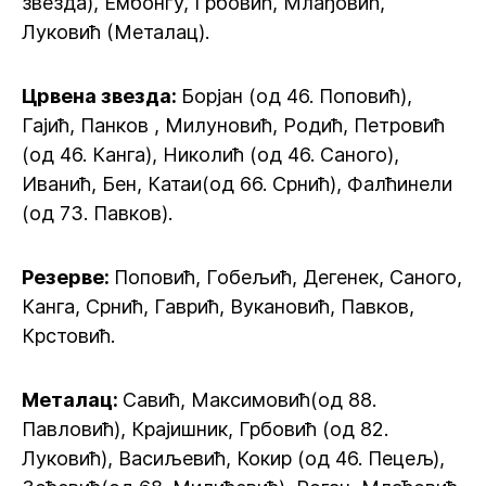
звезда), Ембонгу, Грбовић, Млађовић,
Луковић (Металац).
Црвена звезда:
Борјан (од 46. Поповић),
Гајић, Панков , Милуновић, Родић, Петровић
(од 46. Канга), Николић (од 46. Саного),
Иванић, Бен, Катаи(од 66. Срнић), Фалћинели
(од 73. Павков).
Резерве:
Поповић, Гобељић, Дегенек, Саного,
Канга, Срнић, Гаврић, Вукановић, Павков,
Крстовић.
Металац:
Савић, Максимовић(од 88.
Павловић), Крајишник, Грбовић (од 82.
Луковић), Васиљевић, Кокир (од 46. Пецељ),