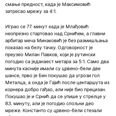
смање предност, када је Максимовић
затресао мрежу за 4:1.
Играо се 77. минут када је Млађовић
неопрезно стартовао над Срнићем, а главни
арбитар меча Минаковић је без размишљања
показао на белу тачку. Одговорност је
преузео Милан Павков, који је рутински
погодио са једанаест метара за 5:1. Само два
минута касније имали су црвено-бели две
шансе, прво је Бен покушао да угрози гол
Металца, а онда је Гајић после центаршута из
корнера добро гађао, али није био прецизан.
Покушао је и Срнић да се упише у стрелце у
83. минуту, али је погодио спољни део
мреже. Константо су црвено-бели стезали