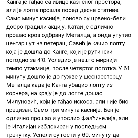
Канга је гађао са ивице казненог простора,
али је лопта прошла поред десне стативе.
Само минут касније, поново су црвено-бели
добро градили акцију, Катаи је одлично
прошао кроз одбрану Металца, а онда упутио
центаршут на петерац, Савић је качио лопту
која је дошла до Канге, који је рутински
погодио за 4:0. Уследио је нешто мирнији
темпо утакмице, после четвртог поготка. У 61.
минуту дошло је до гужве у шеснаестерцу
Металца када је Канга убацио лопту из
корнера, на крају је до лопте дошао
Милуновић, који је гађао искоса, али није био
прецизан. Само три минута касније, Бен је
одлично прошао и упослио Фалћинелија, али
је Италијан изблокиран у последњем
тренутку. Успели су гости у 69. минуту да