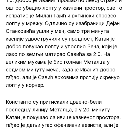
1:0. Добро је Иванић прошао по левој страни и
оштро убацио лопту у казнени простор, све то
испратио је Милан Гајић и рутински спровео
лопту у мрежу. Одлично су изабраници Дејан
Станковића ушли у меч, само три минута
касније удвостручили су предност, Катаи је
добро повукао лопту и упослио Бена, који је
лако по земљи матирао Савића за 2:0. На
великим мукама је био голман Металца у
седмом минуту меча, када је Иванић добро
гађао, али је Савић врховима прстију скренуо
лопту у корнер.
Константо су притискали црвено-бели
последњу линију Металца, а у 20. минуту
Катаи је покушао са ивице казненог простора,
гађао је даљи угао офанзивни везиста, али је