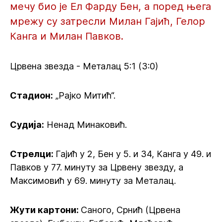
мечу био је Ел Фарду Бен, а поред њега
мрежу су затресли Милан Гајић, Гелор
Канга и Милан Павков.
Црвена звезда - Металац 5:1 (3:0)
Стадион:
„Рајко Митић“.
Судија:
Ненад Минаковић.
Стрелци:
Гајић у 2, Бен у 5. и 34, Канга у 49. и
Павков у 77. минуту за Црвену звезду, а
Максимовић у 69. минуту за Металац.
Жути картони:
Саного, Срнић (Црвена