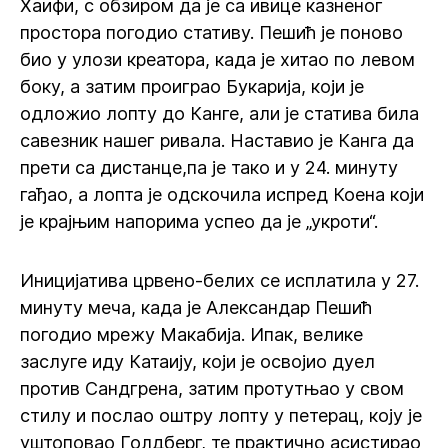
Хаифи, с обзиром да је са ивице казненог
простора погодио стативу. Пешић је поново
био у улози креатора, када је хитао по левом
боку, а затим проиграо Букарија, који је
одложио лопту до Канге, али је статива била
савезник нашег ривала. Наставио је Канга да
прети са дистанце,па је тако и у 24. минуту
гађао, а лопта је одскочила испред Коена који
је крајњим напорима успео да је „укроти“.
Иницијатива црвено-белих се исплатила у 27.
минуту меча, када је Александар Пешић
погодио мрежу Макабија. Ипак, велике
заслуге иду Катаију, који је освојио дуел
против Сандгрена, затим протутњао у свом
стилу и послао оштру лопту у петерац, коју је
уштоповао Голдберг, те практично асистирао