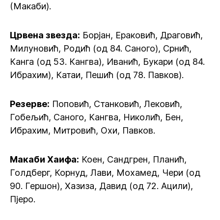
(Макаби).
Црвена звезда:
Борјан, Ераковић, Драговић,
Милуновић, Родић (од 84. Саного), Срнић,
Канга (од 53. Кангва), Иванић, Букари (од 84.
Ибрахим), Катаи, Пешић (од 78. Павков).
Резерве:
Поповић, Станковић, Лековић,
Гобељић, Саного, Кангва, Николић, Бен,
Ибрахим, Митровић, Охи, Павков.
Макаби Хаифа:
Коен, Сандгрен, Планић,
Голдберг, Корнуд, Лави, Мохамед, Чери (од
90. Гершон), Хазиза, Давид (од 72. Ацили),
Пјеро.