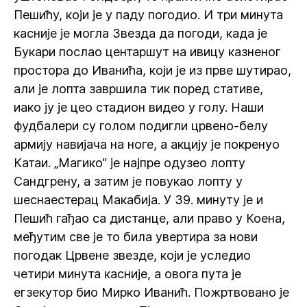
Пешићу, који је у паду погодио. И три минута
касније је могла Звезда да погоди, када је
Букари послао центаршут на ивицу казненог
простора до Иванића, који је из прве шутирао,
али је лопта завршила тик поред стативе,
иако ју је цео стадион видео у голу. Наши
фудбалери су голом подигли црвено-белу
армију навијача на ноге, а акцију је покренуо
Катаи. „Магико“ је најпре одузео лопту
Сандгрену, а затим је повукао лопту у
шеснаестерац Макабија. У 39. минуту је и
Пешић гађао са дистанце, али право у Коена,
међутим све је то била увертира за нови
погодак Црвене звезде, који је уследио
четири минута касније, а овога пута је
егзекутор био Мирко Иванић. Пожртвовано је