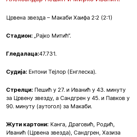
Црвена звезда – Макаби Хаифа 2:2 (2:1)
Стадион:
„Рајко Митић“.
Гледалаца:
47.731.
Судија:
Ентони Тејлор (Енглеска).
Стрелци:
Пешић у 27. и Иванић у 43. минуту
за Црвену звезду, а Сандгрен у 45. и Павков у
90. минуту (аутогол) за Макаби.
Жути картони:
Канга, Драговић, Родић,
Иванић (Црвена звезда), Сандгрен, Хазиза