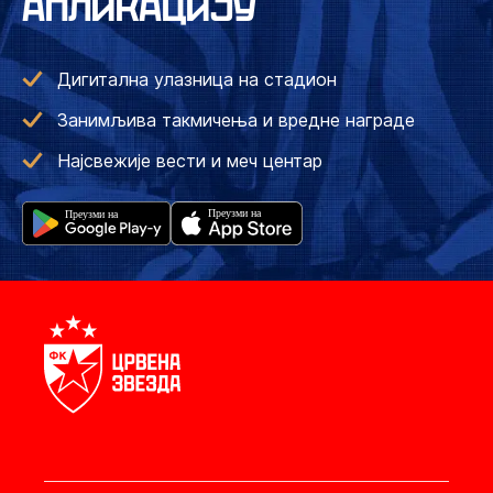
АПЛИКАЦИЈУ
Дигитална улазница на стадион
Занимљива такмичења и вредне награде
Најсвежије вести и меч центар