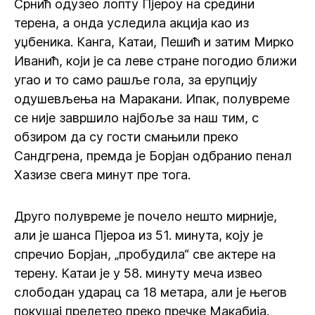
Срнић одузео лопту Пјероу на средини
терена, а онда уследила акција као из
уџбеника. Канга, Катаи, Пешић и затим Мирко
Иванић, који је са леве стране погодио ближи
угао и то само рашље гола, за ерупцију
одушевљења на Маракани. Ипак, полувреме
се није завршило најбоље за наш тим, с
обзиром да су гости смањили преко
Сандгрена, премда је Борјан одбранио пенал
Хазизе свега минут пре тога.
Друго полувреме је почело нешто мирније,
али је шанса Пјероа из 51. минута, коју је
спречио Борјан, „пробудила“ све актере на
терену. Катаи је у 58. минуту меча извео
слободан ударац са 18 метара, али је његов
покушај прелетео преко пречке Макабија.