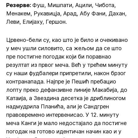
Резерве:
Фуш, Мишпати, Ацили, Чибота,
Менакем, Рукавицја, Арад, Абу Фани, Дахан,
Леви, Елијаху, Гершон.
Црвено-бели су, као што је било и очекивано
у меч ушли силовито, са жељом да се што
пре постигне погодак који би поравнао
резултат из првог меча. Већ у трећем минуту
су наши фудбалери припретили, након брзог
контранапада. Најпре је Пешић пребацио
лопту преко дефанзивне линије Макабија, до
Катаија, а Звездина десетка је дриблиногом
надмудрила Планића, али је Сандгрен
правовремено интервенисао. У 12. минуту
меча Канги је мало недостајало да постигне
погодак на готово идентичан начин као и у