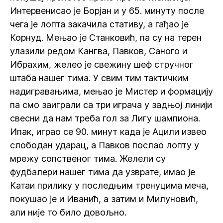
Интервенисао је Борјан и у 65. минуту после
чега је лопта закачила стативу, а гађао је
Корнуд. Мењао је Станковић, па су на терен
улазили редом Кангва, Павков, Саного и
Ибрахим, желео је свежину шеф стручног
штаба нашег тима. У свим тим тактичким
надигравањима, мењао је Мистер и формацију
па смо заиграли са три играча у задњој линији
свесни да нам треба гол за Лигу шампиона.
Ипак, играо се 90. минут када је Ацили извео
слободан ударац, а Павков послао лопту у
мрежу сопственог тима. Желели су
фудбалери нашег тима да узврате, имао је
Катаи прилику у последњим тренуцима меча,
покушао је и Иванић, а затим и Милуновић,
али није то било довољно.