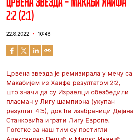
Црвена звезда – Макаби Хаифа
2:2 (2:1)
22.8.2022
10:48
Црвена звезда је ремизирала у мечу са
Макабијем из Хаифе резултатом 2:2,
што значи да су Израелци обезбедили
пласман у Лигу шампиона (укупан
резултат 4:5), док ће изабраници Дејана
Станковића играти Лигу Европе.
Поготке за наш тим су постигли
Александар Пешић и Мирко Иванић.