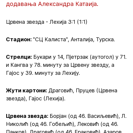
додавања Александра Катаија.
Црвена звезда - Лехија 3:1 (1:1)
Стадион:
"СЦ Калиста", Анталија, Турска.
Стрелци:
Букари у 14, Пјетрзак (аутогол) у 71.
и Кангва у 78. минуту за Црвену звезду, а
Гајос у 39. минуту за Лехију.
Жути картони:
Драговић, Пруцев (Црвена
звезда), Гајос (Лехија).
Црвена звезда:
Борјан (од 46. Васиљевић), Л.
Николић (од 46. Гобељић), Лековић (од 46.
Панков), Драговић (од 46. Ераковић), Азаров