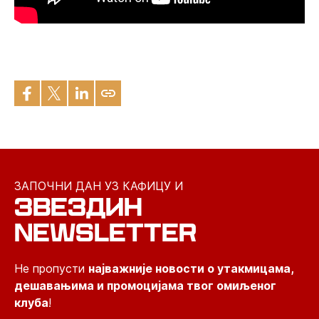
ЗАПОЧНИ ДАН УЗ КАФИЦУ И
ЗВЕЗДИН
NEWSLETTER
Не пропусти
најважније новости о утакмицама,
дешавањима и промоцијама твог омиљеног
клуба
!