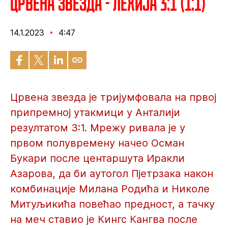
Црвена звезда - Лехија 3:1 (1:1)
14.1.2023
4:47
Црвена звезда је тријумфовала на првој
припремној утакмици у Анталији
резултатом 3:1. Мрежу ривала је у
првом полувремену начео Осман
Букари после центаршута Иракли
Азарова, да би аутогол Пјетрзака након
комбинације Милана Родића и Николе
Митуљикића повећао предност, а тачку
на меч ставио је Кингс Кангва после