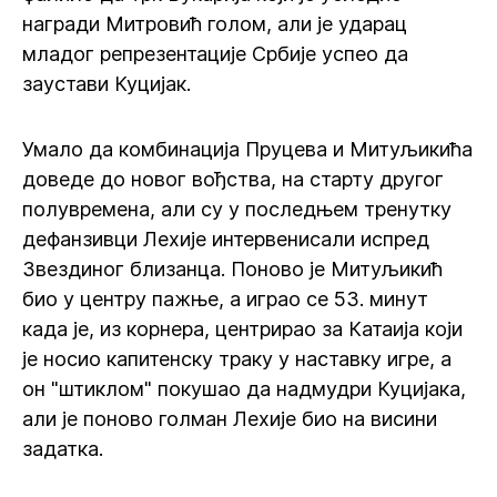
награди Митровић голом, али је ударац
младог репрезентације Србије успео да
заустави Куцијак.
Умало да комбинација Пруцева и Митуљикића
доведе до новог вођства, на старту другог
полувремена, али су у последњем тренутку
дефанзивци Лехије интервенисали испред
Звездиног близанца. Поново је Митуљикић
био у центру пажње, а играо се 53. минут
када је, из корнера, центрирао за Катаија који
је носио капитенску траку у наставку игре, а
он "штиклом" покушао да надмудри Куцијака,
али је поново голман Лехије био на висини
задатка.