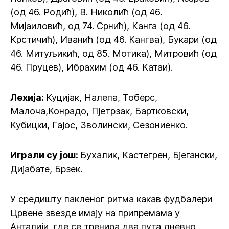
(од 46. Родић), В. Николић (од 46.
Мијаиловић, од 74. Срнић), Канга (од 46.
Крстичић), Иванић (од 46. Кангва), Букари (од
46. Митуљикић, од 85. Мотика), Митровић (од
46. Пруцев), Ибрахим (од 46. Катаи).
Лехија:
Куцијак, Налепа, Тоберс,
Малоча,Конрадо, Пјетрзак, Бартковски,
Кубицки, Гајос, Зволински, Сезониенко.
Играли су још:
Бухалик, Кастегрен, Бјегански,
Дијабате, Брзек.
У средишту пакленог ритма какав фудбалери
Црвене звезде имају на припремама у
Анталији, где се тренира два пута дневно,