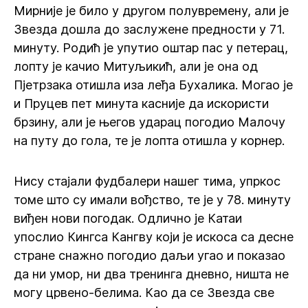
Мирније је било у другом полувремену, али је
Звезда дошла до заслужене предности у 71.
минуту. Родић је упутио оштар пас у петерац,
лопту је качио Митуљикић, али је она од
Пјетрзака отишла иза леђа Бухалика. Могао је
и Пруцев пет минута касније да искористи
брзину, али је његов ударац погодио Малочу
на путу до гола, те је лопта отишла у корнер.
Нису стајали фудбалери нашег тима, упркос
томе што су имали вођство, те је у 78. минуту
виђен нови погодак. Одлично је Катаи
упослио Кингса Кангву који је искоса са десне
стране снажно погодио даљи угао и показао
да ни умор, ни два тренинга дневно, ништа не
могу црвено-белима. Као да се Звезда све