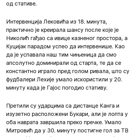
од стативе.
Интервенција Лековића из 18. минута,
практично је креирала шансу после које је
Николић гађао са ивице казненог простора, а
Куцијак парадом успео да интервенише. Као
да је успавала наш тим чињеница да смо
апсолутно доминирали од старта, те да се
константно играло пред голом ривала, што су
фудбалери Лехије умало искористили у 20.
минуту када је Гајос погодио стативу.
Претили су ударцима са дистанце Канга и
изузетно расположени Букари, али је лопта у
оба наврата завршила преко пречке. Умало
Митровић да у 30. минуту постигне гол за ТВ