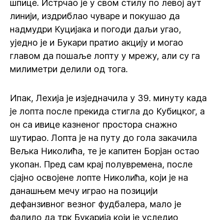
шпице. Истрчао је у свом стилу по левој аут
линији, издриблао чуваре и покушао да
надмудри Куцијака и погоди даљи угао,
уједно је и Букари пратио акцију и могао
главом да пошаље лопту у мрежу, али су га
милиметри делили од тога.
Ипак, Лехија је изједначила у 39. минуту када
је лопта после прекида стигла до Кубицког, а
он са ивице казненог простора снажно
шутирао. Лопта је на путу до гола закачила
Вељка Николића, те је капитен Борјан остао
укопан. Пред сам крај полувремена, после
сјајно освојене лопте Николића, који је на
данашњем мечу играо на позицији
дефанзивног везног фудбалера, мало је
фалило да трк Букарија који је уследио