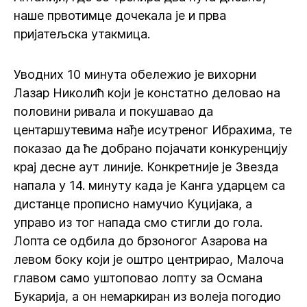
наше првотимце дочекала је и прва
пријатељска утакмица.
Уводних 10 минута обележио је вихорни
Лазар Николић који је констатно деловао на
половини ривала и покушавао да
центаршутевима нађе исутреног Ибрахима, те
показао да ће добрано појачати конкуренцију
крај десне аут линије. Конкретније је Звезда
напала у 14. минуту када је Канга ударцем са
дистанце прописно намучио Куцијака, а
управо из тог напада смо стигли до гола.
Лопта се одбила до брзоногог Азарова на
левом боку који је оштро центрирао, Малоча
главом само уштоповао лопту за Османа
Букарија, а он немаркиран из волеја погодио