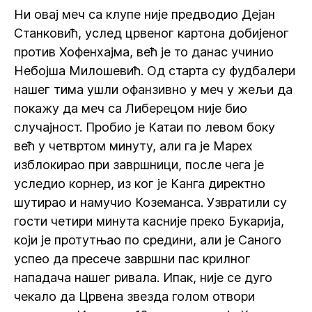
Ни овај меч са клупе није предводио Дејан
Станковић, услед црвеног картона добијеног
против Хофенхајма, већ је то данас учинио
Небојша Милошевић. Од старта су фудбалери
нашег тима ушли офанзивно у меч у жељи да
покажу да меч са Либерецом није био
случајност. Пробио је Катаи по левом боку
већ у четвртом минуту, али га је Марех
изблокирао при завршници, после чега је
уследио корнер, из ког је Канга директно
шутирао и намучио Коземанса. Узвратили су
гости четири минута касније преко Букарија,
који је протутњао по средини, али је Саного
успео да пресече завршни пас крилног
нападача нашег ривала. Ипак, није се дуго
чекало да Црвена звезда голом отвори