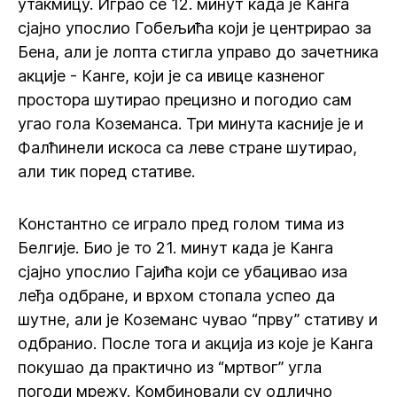
утакмицу. Играо се 12. минут када је Канга
сјајно упослио Гобељића који је центрирао за
Бена, али је лопта стигла управо до зачетника
акције - Канге, који је са ивице казненог
простора шутирао прецизно и погодио сам
угао гола Коземанса. Три минута касније је и
Фалћинели искоса са леве стране шутирао,
али тик поред стативе.
Константно се играло пред голом тима из
Белгије. Био је то 21. минут када је Канга
сјајно упослио Гајића који се убацивао иза
леђа одбране, и врхом стопала успео да
шутне, али је Коземанс чувао “прву” стативу и
одбранио. После тога и акција из које је Канга
покушао да практично из “мртвог” угла
погоди мрежу. Комбиновали су одлично