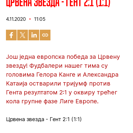
Црвена звезда - Гент 2:1 (1:1)
4.11.2020
11:05
Још једна европска победа за Црвену
звезду! Фудбалери нашег тима су
головима Гелора Канге и Александра
Катаија остварили тријумф против
Гента резултатом 2:1 у оквиру трећег
кола групне фазе Лиге Европе.
Црвена звезда - Гент 2:1 (1:1)