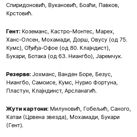
Спиридоновић, Вукановић, Боаћи, Павков,
Крстовић.
Гент:
Коземанс, Кастро-Монтес, Марех,
Ханс-Олсен, Мохамади, Дорш, Овусу (од 75.
Кумс), Ођиђа-Офое (од 80. Клајндист),
Букари, Ботака (од 63. Ниангбо), Јаремчук.
Резерве:
Јохманс, Ванден Боре, Безус,
Ниангбо, Самоисе, Кумс, Нурио Фортуна,
Пластун, Клајндинст, Арсланагић.
Жути картони:
Милуновић, Гобељић, Саного,
Катаи (Црвена звезда), Мохамади, Букари
(Гент).