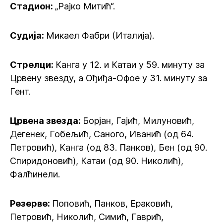
Стадион:
„Рајко Митић“.
Судија:
Микаел Фабри (Италија).
Стрелци:
Канга у 12. и Катаи у 59. минуту за
Црвену звезду, а Ођиђа-Офое у 31. минуту за
Гент.
Црвена звезда:
Борјан, Гајић, Милуновић,
Дегенек, Гобељић, Саного, Иванић (од 64.
Петровић), Канга (од 83. Панков), Бен (од 90.
Спиридоновић), Катаи (од 90. Николић),
Фалћинели.
Резерве:
Поповић, Панков, Ераковић,
Петровић, Николић, Симић, Гаврић,