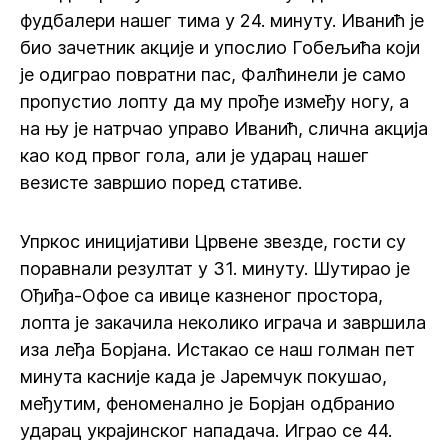
фудбалери нашег тима у 24. минуту. Иванић је
био зачетник акције и упослио Гобељића који
је одиграо повратни пас, Фалћинели је само
пропустио лопту да му прође између ногу, а
на њу је натрчао управо Иванић, слична акција
као код првог гола, али је ударац нашег
везисте завршио поред стативе.
Упркос иницијативи Црвене звезде, гости су
поравнали резултат у 31. минуту. Шутирао је
Ођиђа-Офое са ивице казненог простора,
лопта је закачила неколико играча и завршила
иза леђа Борјана. Истакао се наш голман пет
минута касније када је Јаремчук покушао,
међутим, феноменално је Борјан одбранио
ударац украјинског нападача. Играо се 44.