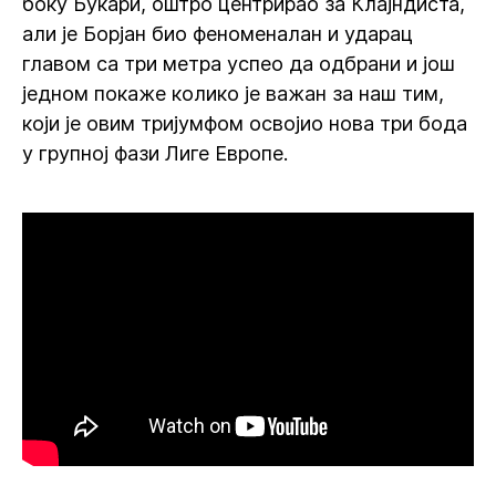
боку Букари, оштро центрирао за Клајндиста,
али је Борјан био феноменалан и ударац
главом са три метра успео да одбрани и још
једном покаже колико је важан за наш тим,
који је овим тријумфом освојио нова три бода
у групној фази Лиге Европе.