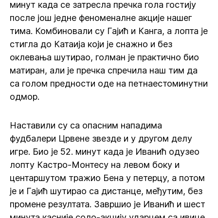
минут када се затресла пречка гола гостију
после још једне феноменалне акције нашег
тима. Комбиновали су Гајић и Канга, а лопта је
стигла до Катаија који је снажно и без
оклевања шутирао, голман је практично био
матиран, али је пречка спречила наш тим да
са голом предности оде на петнаестоминутни
одмор.
Наставили су са опасним нападима
фудбалери Црвене звезде и у другом делу
игре. Био је 52. минут када је Иванић одузео
лопту Кастро-Монтесу на левом боку и
центаршутом тражио Бена у петерцу, а потом
је и Гајић шутирао са дистанце, међутим, без
промене резултата. Завршио је Иванић и шест
минута касније соло-акцију ударцем са ивице