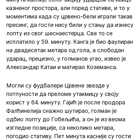
казненог простора, али поред стативе, и то у
моментима када су црвено-бели играли такав
пресинг, да гости нису били у стању да изнесу
лопту из свог шеснаестерца. Све то се
исплатило у 59. минуту. Канга је био фаулиран
на двадесетак метара од гола, а слободан
ударац, прецизно, у голманов угао, извео је
Александар Катаи и матирао Коземанса.
Могли су фудбалери Црвене звезде у
потпуности да преломе утакмицу у своју
корист у 64. минуту. Гајић је после продора
Фалћинелија снажно шутирао, голман је
одбио лопту до Гобељића, а он је из веома
изгледне позиције, са неколико метара,
погодио стативу. Пет минута касније су гости