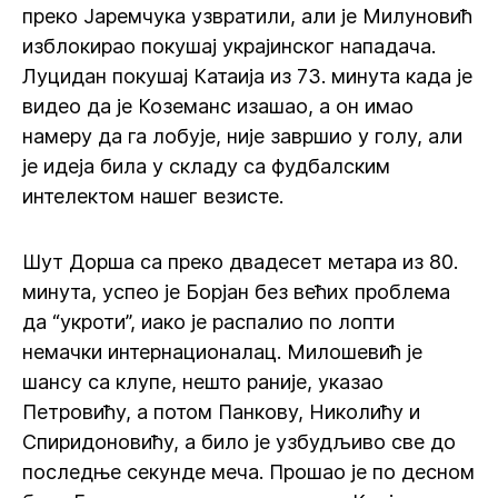
преко Јаремчука узвратили, али је Милуновић
изблокирао покушај украјинског нападача.
Луцидан покушај Катаија из 73. минута када је
видео да је Коземанс изашао, а он имао
намеру да га лобује, није завршио у голу, али
је идеја била у складу са фудбалским
интелектом нашег везисте.
Шут Дорша са преко двадесет метара из 80.
минута, успео је Борјан без већих проблема
да “укроти”, иако је распалио по лопти
немачки интернационалац. Милошевић је
шансу са клупе, нешто раније, указао
Петровићу, а потом Панкову, Николићу и
Спиридоновићу, а било је узбудљиво све до
последње секунде меча. Прошао је по десном