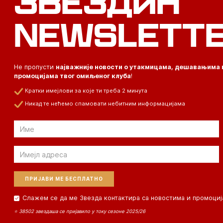
ЗВЕЗДИН
NEWSLETT
Не пропусти
најважније новости о утакмицама, дешавањима 
промоцијама твог омиљеног клуба
!
Кратки имејлови за које ти треба 2 минута
Никад те нећемо спамовати небитним информацијама
Email
Email
Слажем се да ме Звезда контактира са новостима и промоциј
⭐ 38502 звездаша се пријавило у току сезоне 2025/26