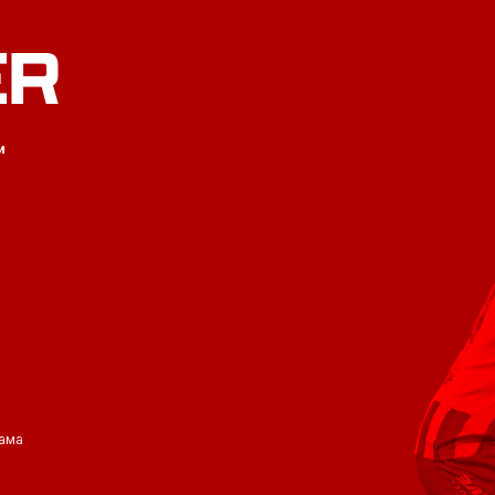
ER
и
ама