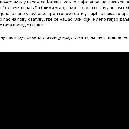
започео акцију пасом до Катаија, који је сјајно упослио Иванића, 
дан“ одлучила да гађа ближи угао, али је голман гостију ногом 
иђено је ново узбуђење пред голом гостију. Гајић је показао бр
о пас на прву стативу, где се нашао Охи који је лепо гађао даљи
етара поред стативе.
у пас игру привели утакмицу крају, и на тај начин стигли до н