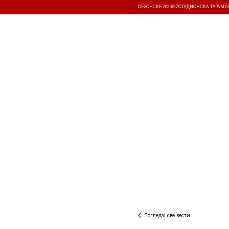
СЕЗОНСКЕ 2026/27
СТАДИОНСКА ТУРА
МУ
ВЕСТИ
ТАКМИЧЕЊА
РЕЗУЛТА
Погледај све вести