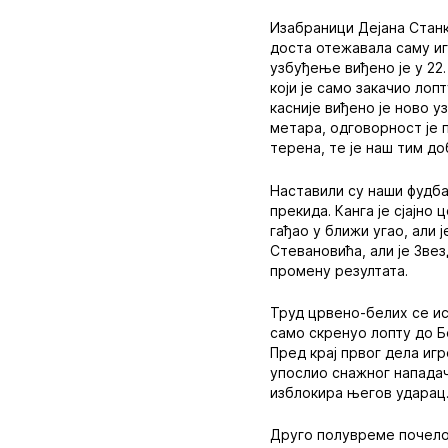
Изабраници Дејана Станк
доста отежавала саму иг
узбуђење виђено је у 22.
који је само закачио лоп
касније виђено је ново 
метара, одговорност је п
терена, те је наш тим д
Наставили су наши фудба
прекида. Канга је сјајно
гађао у ближи угао, али 
Стевановића, али је Зве
промену резултата.
Труд црвено-белих се исп
само скренуо лопту до Бе
Пред крај првог дела игр
упослио снажног нападач
изблокира његов ударац
Друго полувреме почело 