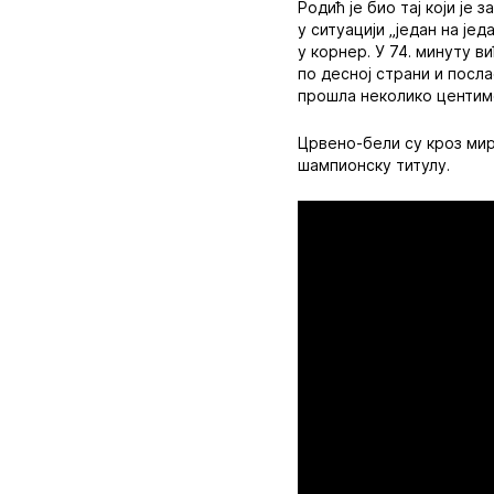
Родић је био тај који је 
у ситуацији „један на је
у корнер. У 74. минуту в
по десној страни и посла
прошла неколико центим
Црвено-бели су кроз мирн
шампионску титулу.