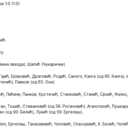
 1:0 (1:0)
ић.
ту.
рвена звезда), Шапић (Чукарички).
 Гајић, Ераковић, Драговић, Родић, Саного, Канга (од 90. Канга),
тичић), Павков (од 65. Охи).
ћ, Пићини, Панков, Крстичић, Станковић, Станић, Срнић, Фалко,
ан, Тошић, Стевановић (од 58. Рогановић), Аганспахић, Пушкари
ч (од 90. Белић), Лукић (од 59. Ергелаш).
ел, Ергелаш, Танасијевић, Чоловић, Спасојевић, К. Белић, Чоли