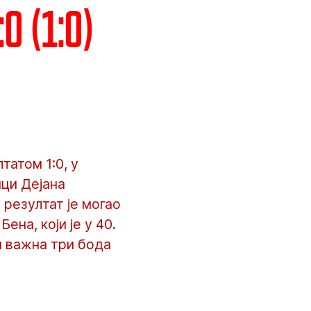
0 (1:0)
атом 1:0, у
ици Дејана
 резултат је могао
ена, који је у 40.
и важна три бода