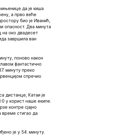
чињенице да је киша
ену, а прво веће
простору био је Иванић,
ли опасност. Два минута
ц на око двадесет
зида завршила ван
минуту, поново након
и главом фантастично
37. минуту преко
ервенцијом спречио
са дистанце, Катаи је
:0 у корист наше екипе.
рзе контре сјајно
а време стигао да
ено је у 54. минуту.