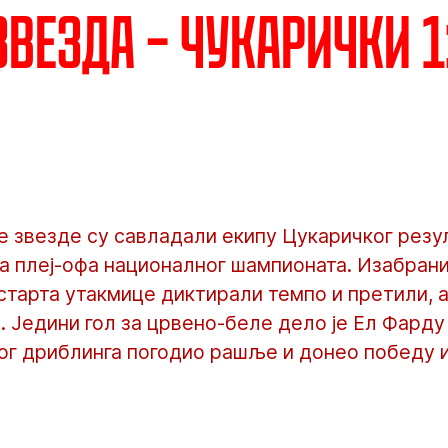
везда – Чукарички 1:
звезде су савладали екипу Цукаричког резулт
а плеј-офа националног шампионата. Изабран
старта утакмице диктирали темпо и претили, а
 Једини гол за црвено-беле дело је Ел Фарду Б
ног дриблинга погодио рашље и донео победу 