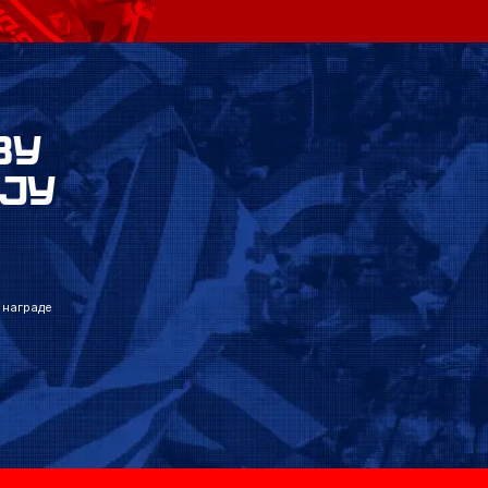
ВУ
ЈУ
 награде