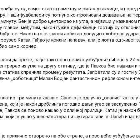
овића су од самог старта наметнули ритам утакмице, и поред 
ру. Наши фудбалери су потпуно контролисали дешавања на тер
 минуту. Бен је добро центрирао из угла, а највиши у казненом 
ту главом, међутим, након гужве дефанзивци гостију су отклони
узбуђење. Након што је главни арбитар досудио слободан удара
реузео Катаи. Гађао је крилни нападач, али је лопта од живог 
обио само корнер.
лери да прете, па је тако ново велико узбуђење виђено у 27. 
 центрирао из угла на другу стативу, где је Павков био највиши 
је статива спречила промену резултата. Запретили су и гости у 
здина „хоботница“ Милан Борјан фантастичном рефлексном инт
латио три минута касније. Саного је одлучно „опалио“ ка голу 
на, који је након дриблинга погодио даљи угао за заслужених 1
е, Павков се поново нашао у одличној прилици. Катаи је након б
а, који је ушао у шеснаестерац и шутирао, али је Шапић ипак н
.
је прилично отворено на обе стране, а прво веће узбуђење виђ