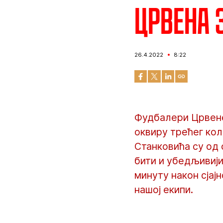
Црвена з
26.4.2022
8:22
Фудбалери Црвене 
оквиру трећег кол
Станковића су од 
бити и убедљивији.
минуту након сјај
нашој екипи.