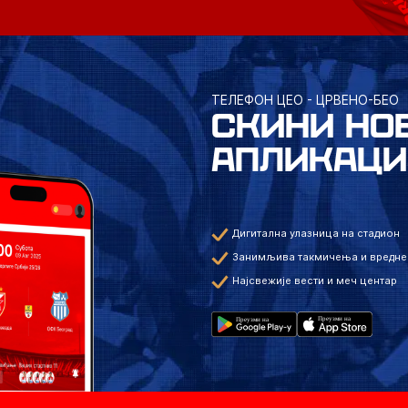
ТЕЛЕФОН ЦЕО - ЦРВЕНО-БЕО
СКИНИ НО
АПЛИКАЦИ
Дигитална улазница на стадион
Занимљива такмичења и вредне
Најсвежије вести и меч центар