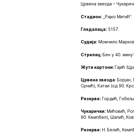
Црвена звезда – Чукарички
Стадион:
„Рајко Митић“.
Гледалаца:
5157.
Судија:
Момчило Марков
Стрелац:
Бен у 40. мину
Жути картони:
Гајић (Ц
Црвена звезда
: Борјан,
Срнић), Катаи (од 90. Крс
Резерве:
Гордић, Гобељи
Чукарички:
Мићовић, Рог
90. Кемпбел), Шапић, Кова
Резерве:
Н. Белић, Кемпб