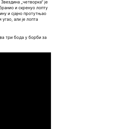
а Звездина „четворка“ је
одбранио и скренуо лопту
зину и сјајно протутњао
 угао, али је лопта
ова три бода у борби за