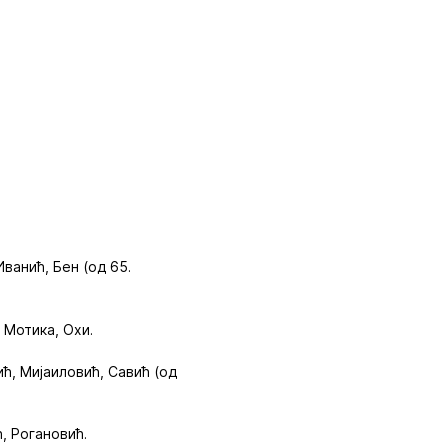
 Иванић, Бен (од 65.
 Мотика, Охи.
ћ, Мијаиловић, Савић (од
ћ, Рогановић.