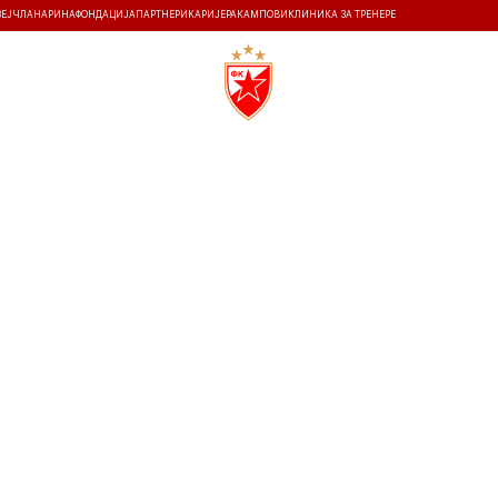
ЗЕЈ
ЧЛАНАРИНА
ФОНДАЦИЈА
ПАРТНЕРИ
КАРИЈЕРА
КАМПОВИ
КЛИНИКА ЗА ТРЕНЕРЕ
ТИ
ИСТОРИЈА
Т